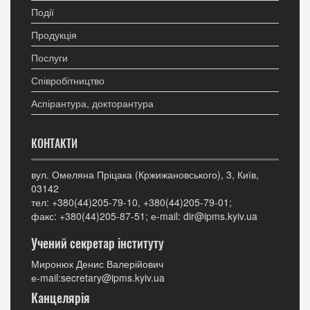
Події
Продукція
Послуги
Співробітництво
Аспірантура, докторантура
КОНТАКТИ
вул. Омеляна Пріцака (Кржижановського), 3, Київ,
03142
тел: +380(44)205-79-10, +380(44)205-79-01;
факс: +380(44)205-87-51; е-mail: dir@ipms.kyiv.ua
Учений секретар інституту
Миронюк Денис Валерійович
е-mail:secretary@ipms.kyiv.ua
Канцелярія