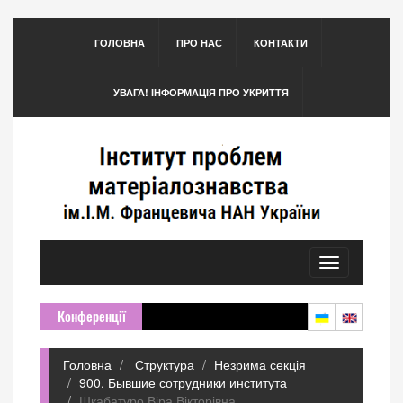
ГОЛОВНА
ПРО НАС
КОНТАКТИ
УВАГА! ІНФОРМАЦІЯ ПРО УКРИТТЯ
Toggle
navigation
Конференції
Головна
Структура
Незрима секція
900. Бывшие сотрудники института
Шкабатуро Віра Вікторівна