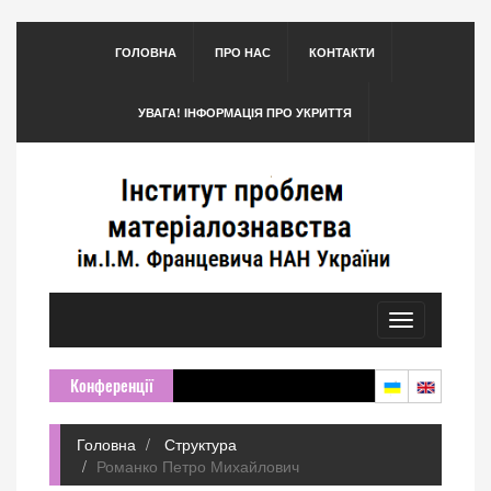
ГОЛОВНА
ПРО НАС
КОНТАКТИ
УВАГА! ІНФОРМАЦІЯ ПРО УКРИТТЯ
Toggle
navigation
Конференції
Головна
Структура
Романко Петро Михайлович