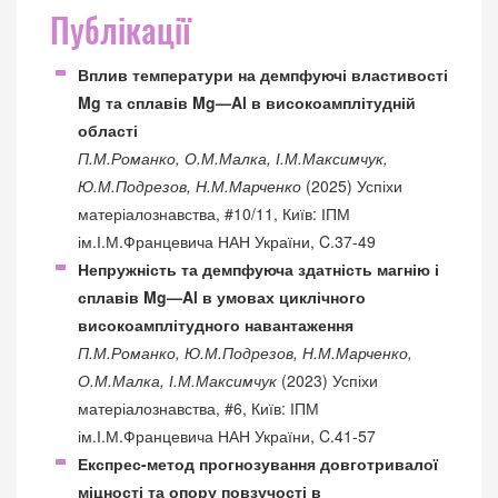
Публікації
Вплив температури на демпфуючі властивості
Mg та сплавів Mg—Al в високоамплітудній
області
П.М.Романко, О.М.Малка, І.М.Максимчук,
Ю.М.Подрезов, Н.М.Марченко
(2025) Успіхи
матеріалознавства, #10/11, Київ: ІПМ
ім.І.М.Францевича НАН України, C.37-49
Непружність та демпфуюча здатність магнію і
сплавів Mg—Al в умовах циклічного
високоамплітудного навантаження
П.М.Романко, Ю.М.Подрезов, Н.М.Марченко,
О.М.Малка, І.М.Максимчук
(2023) Успіхи
матеріалознавства, #6, Київ: ІПМ
ім.І.М.Францевича НАН України, C.41-57
Експрес-метод прогнозування довготривалої
міцності та опору повзучості в