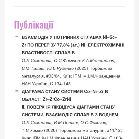
Публікації
ВЗАЄМОДІЯ У ПОТРІЙНИХ СПЛАВАХ Ni–Sc–
Zr ПО ПЕРЕРІЗУ 77,8% (ат.) Ni. ЕЛЕКТРОХІМІЧНІ
ВЛАСТИВОСТІ СПЛАВІВ
О.Л.Семенова, О.С.Фомічов, К.А.Мелешевич,
В.М.Талаш, Ю.Б.Руденко
(2023) Порошкова
металургія, #03/04, Київ: ІПМ ім.І.М.Францевича
НАН України, C.134-143
ДІАГРАМА СТАНУ СИСТЕМИ Co–Ni–Zr В
ОБЛАСТІ Zr–ZrCo–ZrNi
II. ПОВЕРХНЯ ЛІКВІДУСА ДІАГРАМИ СТАНУ
СИСТЕМИ. ВЗАЄМОДІЯ СПЛАВІВ З ВОДНЕМ
О.Л.Семенова, В.М.Петюх, О.С.Фомічов,
Т.В.Хомко
(2020) Порошкова металургія, #11/12,
Київ: ІПМ ім.І.М.Францевича НАН України, C.103-