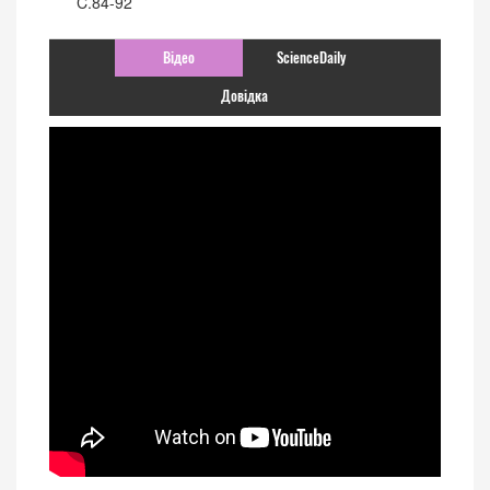
C.84-92
Відео
ScienceDaily
Довідка