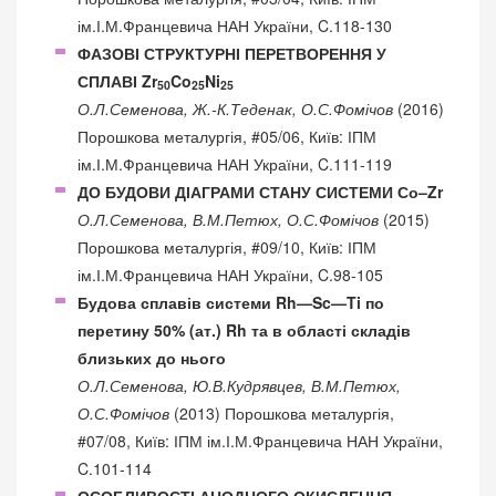
ім.І.М.Францевича НАН України, C.118-130
ФАЗОВІ СТРУКТУРНІ ПЕРЕТВОРЕННЯ У
СПЛАВІ Zr
Co
Ni
50
25
25
О.Л.Семенова, Ж.-К.Теденак, О.С.Фомічов
(2016)
Порошкова металургія, #05/06, Київ: ІПМ
ім.І.М.Францевича НАН України, C.111-119
ДО БУДОВИ ДІАГРАМИ СТАНУ СИСТЕМИ Со–Zr
О.Л.Семенова, В.М.Петюх, О.С.Фомічов
(2015)
Порошкова металургія, #09/10, Київ: ІПМ
ім.І.М.Францевича НАН України, C.98-105
Будова сплавів системи Rh—Sc—Ti по
перетину 50% (ат.) Rh та в області складів
близьких до нього
О.Л.Семенова, Ю.В.Кудрявцев, В.М.Петюх,
О.С.Фомічов
(2013) Порошкова металургія,
#07/08, Київ: ІПМ ім.І.М.Францевича НАН України,
C.101-114
ОСОБЛИВОСТІ АНОДНОГО ОКИСЛЕННЯ