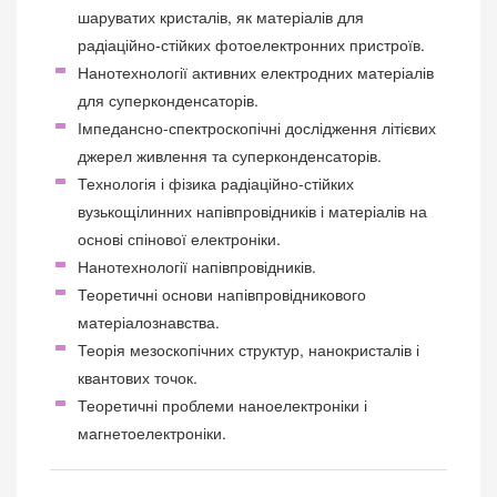
шаруватих кристалів, як матеріалів для
радіаційно-стійких фотоелектронних пристроїв.
Нанотехнології активних електродних матеріалів
для суперконденсаторів.
Імпедансно-спектроскопічні дослідження літієвих
джерел живлення та суперконденсаторів.
Технологія і фізика радіаційно-стійких
вузькощілинних напівпровідників і матеріалів на
основі спінової електроніки.
Нанотехнології напівпровідників.
Теоретичні основи напівпровідникового
матеріалознавства.
Теорія мезоскопічних структур, нанокристалів і
квантових точок.
Теоретичні проблеми наноелектроніки і
магнетоелектроніки.