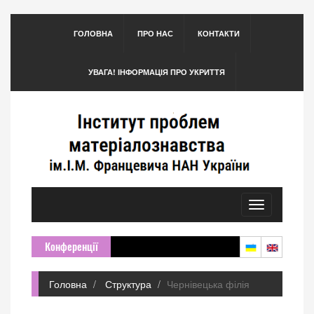
ГОЛОВНА
ПРО НАС
КОНТАКТИ
УВАГА! ІНФОРМАЦІЯ ПРО УКРИТТЯ
Toggle
navigation
Конференції
Головна
Структура
Чернівецька філія