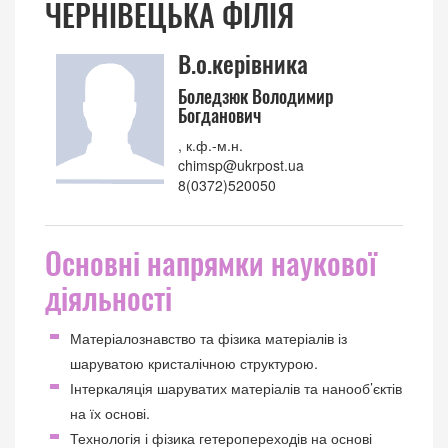
ЧЕРНІВЕЦЬКА ФІЛІЯ
В.о.керівника
Боледзюк Володимир
Богданович
, к.ф.-м.н.
chimsp@ukrpost.ua
8(0372)520050
Основні напрямки наукової
діяльності
Матеріалознавство та фізика матеріалів із
шаруватою кристалічною структурою.
Інтеркаляція шаруватих матеріалів та нанооб’єктів
на їх основі.
Технологія і фізика гетеропереходів на основі