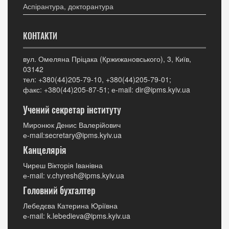
Аспірантура, докторантура
КОНТАКТИ
вул. Омеляна Пріцака (Кржижановського), 3, Київ,
03142
тел: +380(44)205-79-10, +380(44)205-79-01;
факс: +380(44)205-87-51; е-mail: dir@ipms.kyiv.ua
Учений секретар інституту
Миронюк Денис Валерійович
е-mail:secretary@ipms.kyiv.ua
Канцелярія
Чиреш Вікторія Іванівна
е-mail: v.chyresh@ipms.kyiv.ua
Головний бухгалтер
Лебедєва Катерина Юріївна
е-mail: k.lebedieva@ipms.kyiv.ua