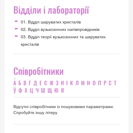
Відділи і лабораторії
01. Відділ шаруватих кристалів
02. Відділ вузькозонних напівпровідників
03. Відділ теорії вузькозонних та шаруватих
кристалів
Співробітники
А
Б
В
Г
Д
Е
Є
Ж
З
И
І
К
Л
М
Н
О
П
Р
С
Т
У
Ф
Х
Ц
Ч
Ш
Щ
Ю
Я
Відсутні співробітники із пошуковими параметрами.
Спробуйте іншу літеру