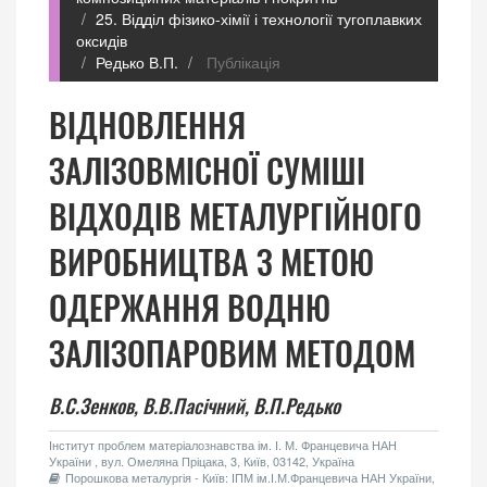
25. Відділ фізико-хімії і технології тугоплавких
оксидів
Редько В.П.
Публікація
ВІДНОВЛЕННЯ
ЗАЛІЗОВМІСНОЇ СУМІШІ
ВІДХОДІВ МЕТАЛУРГІЙНОГО
ВИРОБНИЦТВА З МЕТОЮ
ОДЕРЖАННЯ ВОДНЮ
ЗАЛІЗОПАРОВИМ МЕТОДОМ
В.С.Зенков,
В.В.Пасічний,
В.П.Редько
Інститут проблем матеріалознавства ім. І. М. Францевича НАН
України , вул. Омеляна Пріцака, 3, Київ, 03142, Україна
Порошкова металургія - Київ: ІПМ ім.І.М.Францевича НАН України,