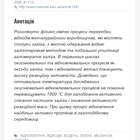
2008, #11/12
http://www.materials.kiev.ua/article/1331
Анотація
Розглянуто фізико-хімічні процеси переробки
відходів металургійного виробництва, які містять
сполуки заліза, з метою одержання водню
залізопаровим методом та подальшої утилізації
агломератів заліза. В первинних циклах
окиснювальних та відновлювальних процесів як
оксиди заліза, так і відновлений метал показують
високу реакційну активність. Доведено, що
оптимальна температура досліджених
окиснювально-відновлювальних процесів не повинна
перевищувати 1000 °С для запобігання активного
спікання частинок заліза і зниження активності
реакційної маси. При цьому процес відновлення
найбільш активно протікає в газоподібному
середовищі.
ВІДНОВЛЕННЯ, ВІДХОДИ, ВОДЕНЬ, ЗАЛІЗО, МЕХАНІЗМ,
ОКСИДИ