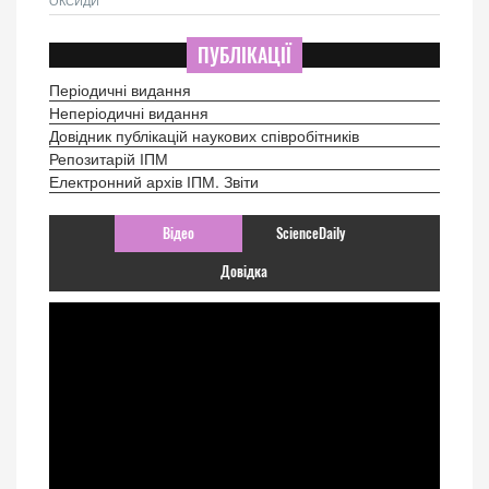
ПУБЛІКАЦІЇ
Періодичні видання
Неперіодичні видання
Довідник публікацій наукових співробітників
Репозитарій ІПМ
Електронний архів ІПМ. Звіти
Відео
ScienceDaily
Довідка