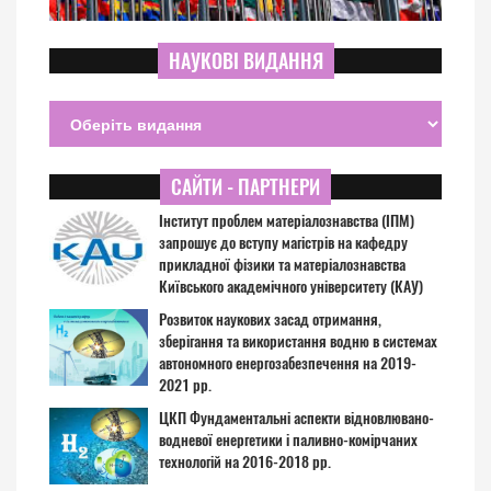
НАУКОВІ ВИДАННЯ
САЙТИ - ПАРТНЕРИ
Інститут проблем матеріалознавства (ІПМ)
запрошує до вступу магістрів на кафедру
прикладної фізики та матеріалознавства
Київського академічного університету (КАУ)
Розвиток наукових засад отримання,
зберігання та використання водню в системах
автономного енергозабезпечення на 2019-
2021 рр.
ЦКП Фундаментальні аспекти відновлювано-
водневої енергетики і паливно-комірчаних
технологій на 2016-2018 рр.