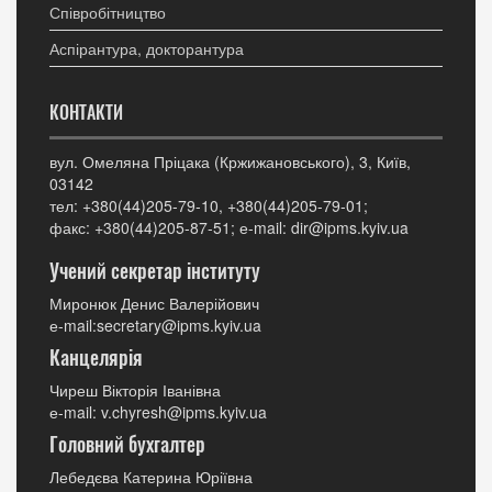
Співробітництво
Аспірантура, докторантура
КОНТАКТИ
вул. Омеляна Пріцака (Кржижановського), 3, Київ,
03142
тел: +380(44)205-79-10, +380(44)205-79-01;
факс: +380(44)205-87-51; е-mail: dir@ipms.kyiv.ua
Учений секретар інституту
Миронюк Денис Валерійович
е-mail:secretary@ipms.kyiv.ua
Канцелярія
Чиреш Вікторія Іванівна
е-mail: v.chyresh@ipms.kyiv.ua
Головний бухгалтер
Лебедєва Катерина Юріївна