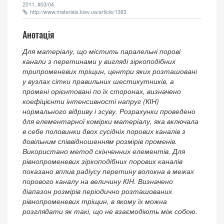
2011, #03/04
http://www.materials.kiev.ua/article/1383
Анотація
Для матеріалу, що містить паралельні порові
канали з перетинами у вигляді зіркоподібних
трипроменевих тріщин, центри яких розташовані
у вузлах сітки правильних шестикутників, а
промені орієнтовані по їх сторонах, визначено
коефіцієнти інтенсивності напруг (КІН)
нормального відриву і зсуву. Розрахунки проведено
для елементарної комірки матеріалу, яка включала
в себе половинки двох сусідніх порових каналів з
довільним співвідношенням розмірів променів.
Використано метод скінченних елементів. Для
рівнопроменевих зіркоподібних порових каналів
показано вплив радіусу перетину волокна в межах
порового каналу на величину КІН. Визначено
діапазон розмірів періодично розташованих
рівнопроменевих тріщин, в якому їх можна
розглядати як такі, що не взаємодіють між собою.