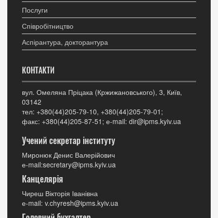
Послуги
Співробітництво
Аспірантура, докторантура
КОНТАКТИ
вул. Омеляна Пріцака (Кржижановського), 3, Київ,
03142
тел: +380(44)205-79-10, +380(44)205-79-01;
факс: +380(44)205-87-51; е-mail: dir@ipms.kyiv.ua
Учений секретар інституту
Миронюк Денис Валерійович
е-mail:secretary@ipms.kyiv.ua
Канцелярія
Чиреш Вікторія Іванівна
е-mail: v.chyresh@ipms.kyiv.ua
Головний бухгалтер