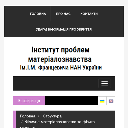
ГОЛОВНА
ПРО НАС
КОНТАКТИ
УВАГА! ІНФОРМАЦІЯ ПРО УКРИТТЯ
Toggle
navigation
Конференції
Головна
Структура
Фізичне матеріалознавство та фізика
міцності