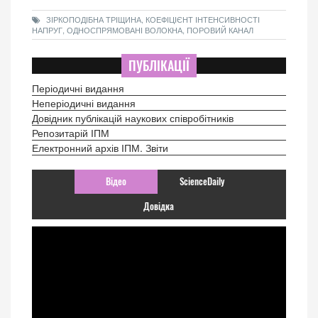
ЗІРКОПОДІБНА ТРІЩИНА, КОЕФІЦІЄНТ ІНТЕНСИВНОСТІ
НАПРУГ, ОДНОСПРЯМОВАНІ ВОЛОКНА, ПОРОВИЙ КАНАЛ
ПУБЛІКАЦІЇ
Періодичні видання
Неперіодичні видання
Довідник публікацій наукових співробітників
Репозитарій ІПМ
Електронний архів ІПМ. Звіти
Відео
ScienceDaily
Довідка