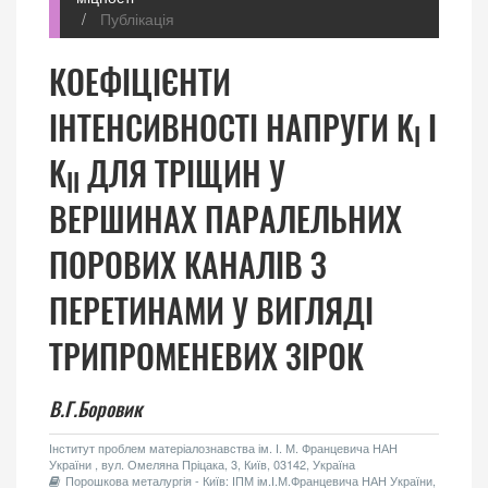
Публікація
КОЕФІЦІЄНТИ
ІНТЕНСИВНОСТІ НАПРУГИ K
І
I
K
ДЛЯ ТРІЩИН У
II
ВЕРШИНАХ ПАРАЛЕЛЬНИХ
ПОРОВИХ КАНАЛІВ З
ПЕРЕТИНАМИ У ВИГЛЯДІ
ТРИПРОМЕНЕВИХ ЗІРОК
В.Г.Боровик
Інститут проблем матеріалознавства ім. І. М. Францевича НАН
України , вул. Омеляна Пріцака, 3, Київ, 03142, Україна
Порошкова металургія - Київ: ІПМ ім.І.М.Францевича НАН України,