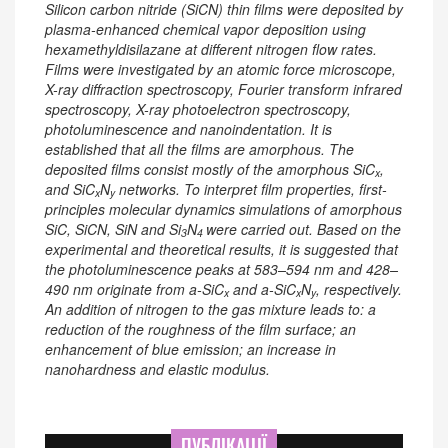
Silicon carbon nitride (SiCN) thin films were deposited by
plasma-enhanced chemical vapor deposition using
hexamethyldisilazane at different nitrogen flow rates.
Films were investigated by an atomic force microscope,
X-ray diffraction spectroscopy, Fourier transform infrared
spectroscopy, X-ray photoelectron spectroscopy,
photoluminescence and nanoindentation. It is
established that all the films are amorphous. The
deposited films consist mostly of the amorphous SiC
,
x
and SiC
N
networks. To interpret film properties, first-
x
y
principles molecular dynamics simulations of amorphous
SiC, SiCN, SiN and Si
N
were carried out. Based on the
3
4
experimental and theoretical results, it is suggested that
the photoluminescence peaks at 583–594 nm and 428–
490 nm originate from a-SiC
and a-SiC
N
, respectively.
x
x
y
An addition of nitrogen to the gas mixture leads to: a
reduction of the roughness of the film surface; an
enhancement of blue emission; an increase in
nanohardness and elastic modulus.
ПУБЛІКАЦІЇ