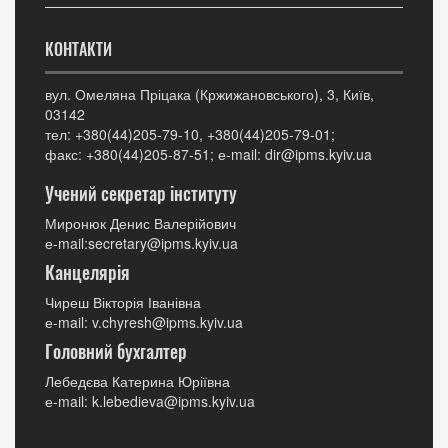
КОНТАКТИ
вул. Омеляна Пріцака (Кржижановського), 3, Київ,
03142
тел: +380(44)205-79-10, +380(44)205-79-01;
факс: +380(44)205-87-51; е-mail: dir@ipms.kyiv.ua
Учений секретар інституту
Миронюк Денис Валерійович
е-mail:secretary@ipms.kyiv.ua
Канцелярія
Чиреш Вікторія Іванівна
е-mail: v.chyresh@ipms.kyiv.ua
Головний бухгалтер
Лебедєва Катерина Юріївна
е-mail: k.lebedieva@ipms.kyiv.ua