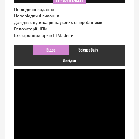
Періодичні видання
Неперіодичні видання
Довідник публікацій наукових співробітників
Репозитарій ІПМ
Електронний архів ІПМ. Звіти
Відео
ScienceDaily
Довідка