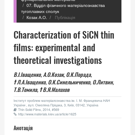
07. Відділ фізичного матеріалознавства
тугоплавких сполук
Козак А.О.
Публікація
Characterization of SiCN thin
films: experimental and
theoretical investigations
В.І.Іващенко,
А.О.Козак,
О.К.Порада,
†
Л.А.Іващенко,
О.К.Синельниченко,
О.Литвин,
Т.В.Томила,
†
В.Я.Малахов
Інститут проблем матеріалознавства ім. І. М. Францевича НАН
України , вул. Омеляна Пріцака, 3, Київ, 03142, Україна
Thin Solid Films, 2014, #569
http://www.materials.kiev.ua/article/1625
Анотація