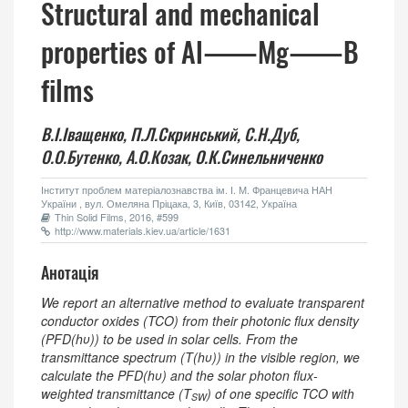
Structural and mechanical
properties of Al―Mg―B
films
В.І.Іващенко,
П.Л.Скринський,
С.Н.Дуб,
О.О.Бутенко,
А.О.Козак,
О.К.Синельниченко
Інститут проблем матеріалознавства ім. І. М. Францевича НАН
України , вул. Омеляна Пріцака, 3, Київ, 03142, Україна
Thin Solid Films, 2016, #599
http://www.materials.kiev.ua/article/1631
Анотація
We report an alternative method to evaluate transparent
conductor oxides (TCO) from their photonic flux density
(PFD(hυ)) to be used in solar cells. From the
transmittance spectrum (T(hυ)) in the visible region, we
calculate the PFD(hυ) and the solar photon flux-
weighted transmittance (T
) of one specific TCO with
SW