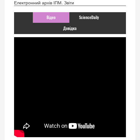
Електронний архів ІПМ. Звіти
Відео
ScienceDaily
Довідка