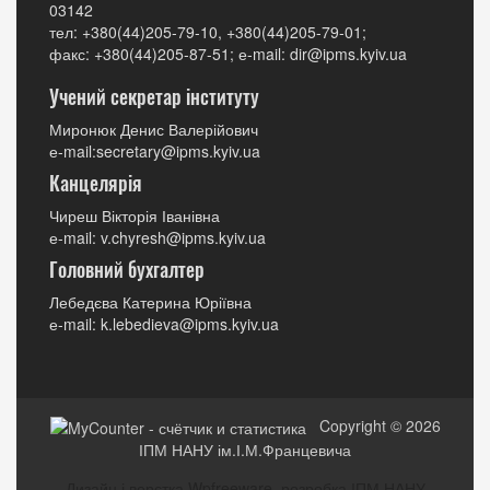
03142
тел: +380(44)205-79-10, +380(44)205-79-01;
факс: +380(44)205-87-51; е-mail: dir@ipms.kyiv.ua
Учений секретар інституту
Миронюк Денис Валерійович
е-mail:secretary@ipms.kyiv.ua
Канцелярія
Чиреш Вікторія Іванівна
е-mail: v.chyresh@ipms.kyiv.ua
Головний бухгалтер
Лебедєва Катерина Юріївна
е-mail: k.lebedieva@ipms.kyiv.ua
Copyright © 2026
ІПМ НАНУ ім.І.М.Францевича
Дизайн і верстка Wpfreeware, розробка ІПМ НАНУ