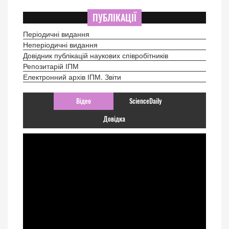
ПУБЛІКАЦІЇ
Періодичні видання
Неперіодичні видання
Довідник публікацій наукових співробітників
Репозитарій ІПМ
Електронний архів ІПМ. Звіти
Відео
ScienceDaily
Довідка