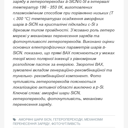
заряду в гетеропереходах a-SiCN/c-Si в інтервалі
температур 196 - 353 0К, виготовлених
плазмохімічним способом при порівнянно низьких (Т
< 300 °С) температурах осадження аморфних
шарів a-SiCN на кристалічні підкладки с-Si з
дірковим типом провідності. З’ясовано роль гетеро
мережі у механізмах перенесення зарядів та
фоточутливості гетеропереходів. Виконано оцінки
основних електрофізичних параметрів шарів a-
SiCN. показано, що прямі ВАХ пояснюються у межах
теорії моно полярної інжекції з рівномірним
розподілом пасток за енергією. Зворотні ВАХ,
зумовлені вкладом генераційно-рекомбінаційної та
тунельно- рекомбінаційної компонент. Фото
чутливість гетеропереходів пояснюється
локалізацією активної області виключно в p-Si.
Ключові слова: аморфні шари SiCN,
гетеропереходи, фоточутливість, механізми
перенесення заряду.
АМОРФНІ ШАРИ SICN, ГЕТЕРОПЕРЕХОДИ, МЕХАНІЗМИ
ПЕРЕНЕСЕННЯ ЗАРЯДУ, ФОТОЧУТЛИВІСТЬ