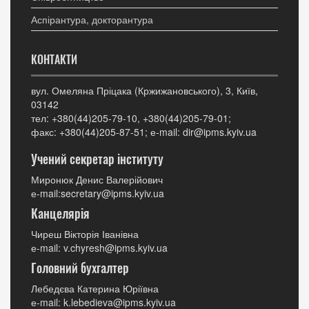
Аспірантура, докторантура
КОНТАКТИ
вул. Омеляна Пріцака (Кржижановського), 3, Київ,
03142
тел: +380(44)205-79-10, +380(44)205-79-01;
факс: +380(44)205-87-51; е-mail: dir@ipms.kyiv.ua
Учений секретар інституту
Миронюк Денис Валерійович
е-mail:secretary@ipms.kyiv.ua
Канцелярія
Чиреш Вікторія Іванівна
е-mail: v.chyresh@ipms.kyiv.ua
Головний бухгалтер
Лебедєва Катерина Юріївна
е-mail: k.lebedieva@ipms.kyiv.ua