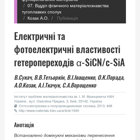
07. Відділ фізичного матеріалознавства
тугоплавких сполук
Козак А.О.
Публікація
Електричні та
фотоелектричні властивості
гетеропереходів α-SiCN/c-SiА
В.Сукач,
В.В.Тетьоркін,
В.І.Іващенко,
О.К.Порада,
А.О.Козак,
A.I.Ткачук,
С.А.Ворощенко
Інститут проблем матеріалознавства ім. І. М. Францевича НАН
України , вул. Омеляна Пріцака, 3, Київ, 03142, Україна
Оптоэлектроника и полупроводниковая техника, 2013, #48
http://www.materials.kiev.ua/article/1640
Анотація
Встановлено домінуючі механізми перенесення