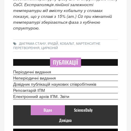
CsCl. Екстраполяція лінійної залежності
температури від вмісту кобальту у сплавах
показує, що у сплаві з 15% (ат.) Co при кімнатній
температурі зберігається фаза з кубічною
структурою.
ДІАГРАМА СТАНУ, ІРИДІЙ, КОБАЛЬТ, МАРТЕНСИТНЕ
ПЕРЕТВОРЕННЯ, ЦИРКОНІЙ
ПУБЛІКАЦІЇ
Періодичні видання
Неперіодичні видання
Довідник публікацій наукових співробітників
Репозитарій ІПМ
Електронний архів ІПМ. Звіти
Відео
ScienceDaily
Довідка