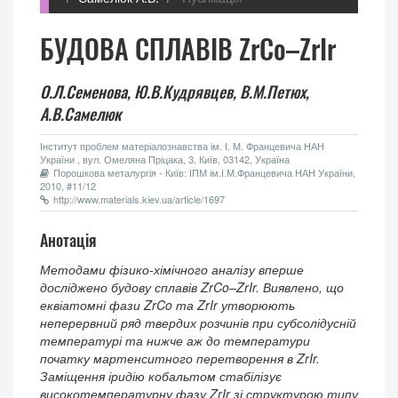
БУДОВА СПЛАВIВ ZrCo–ZrIr
О.Л.Семенова,
Ю.В.Кудрявцев,
В.М.Петюх,
А.В.Самелюк
Інститут проблем матеріалознавства ім. І. М. Францевича НАН
України , вул. Омеляна Пріцака, 3, Київ, 03142, Україна
Порошкова металургія - Київ: ІПМ ім.І.М.Францевича НАН України,
2010, #11/12
http://www.materials.kiev.ua/article/1697
Анотація
Методами фізико-хімічного аналізу вперше
досліджено будову сплавів ZrCo–ZrIr. Виявлено, що
еквіатомні фази ZrCo та ZrIr утворюють
неперервний ряд твердих розчинів при субсолідусній
температурі та нижче аж до температури
початку мартенситного перетворення в ZrIr.
Заміщення іридію кобальтом стабілізує
високотемпературну фазу ZrIr зі структурою типу