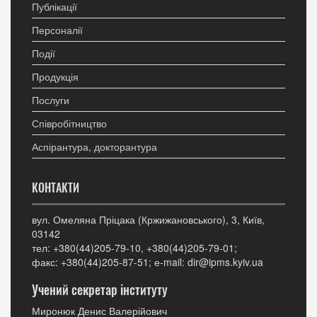
Публікації
Персоналії
Події
Продукція
Послуги
Співробітництво
Аспірантура, докторантура
КОНТАКТИ
вул. Омеляна Пріцака (Кржижановського), 3, Київ,
03142
тел: +380(44)205-79-10, +380(44)205-79-01;
факс: +380(44)205-87-51; е-mail: dir@ipms.kyiv.ua
Учений секретар інституту
Миронюк Денис Валерійович