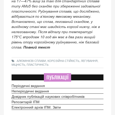
на 17—47% вищі за такі для стандартних сплавів
типу АМг5 без скандію при збереженні задовільної
пластичності. Руйнування сплавів, що досліджено,
відбувається по в’язкому ямковому механізму.
Встановлено, що сплав, легований скандієм, у
вихідному стані має швидкість корозії нижчу, ніж в
нелегованому. Після відпалу при температурі
175°С впродовж 10 год він має в два рази вищий
рівень опору корозійному руйнуванню, ніж базовий
сплав.
Повний текст
АЛЮМІНІЄВІ СПЛАВИ, КОРОЗІЙНА СТІЙКІСТЬ, ЛЕГУВАННЯ,
МІЦНІСТЬ, ПЛАСТИЧНІСТЬ
ПУБЛІКАЦІЇ
Періодичні видання
Неперіодичні видання
Довідник публікацій наукових співробітників
Репозитарій ІПМ
Електронний архів ІПМ. Звіти