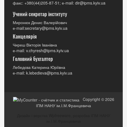
факс: +380(44)205-87-51; е-mail: dir@ipms.kyiv.ua
Учений секретар інституту
Миронюк Денис Валерійович
е-mail:secretary@ipms.kyiv.ua
Канцелярія
Чиреш Вікторія Іванівна
е-mail: v.chyresh@ipms.kyiv.ua
Головний бухгалтер
Лебедєва Катерина Юріївна
е-mail: k.lebedieva@ipms.kyiv.ua
Copyright © 2026
ІПМ НАНУ ім.І.М.Францевича
Дизайн і верстка Wpfreeware, розробка ІПМ НАНУ
ім.І.М.Францевича