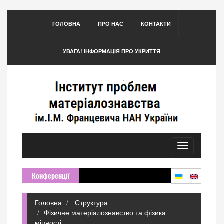
ГОЛОВНА
ПРО НАС
КОНТАКТИ
УВАГА! ІНФОРМАЦІЯ ПРО УКРИТТЯ
Toggle
navigation
Конференції
Головна
Структура
Фізичне матеріалознавство та фізика
міцності