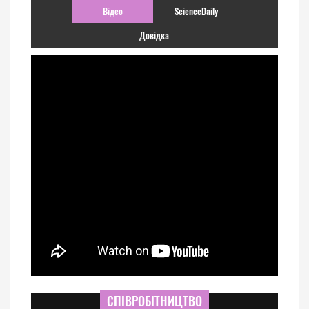
Відео
ScienceDaily
Довідка
СПІВРОБІТНИЦТВО