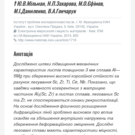
†
Ю.В.Мільман,
Н.П.Захарова,
М.О.Єфімов,
М.І.Даниленко,
В.А.Гончарук
Інститут проблем матеріалознавства ім. І. М. Францевича НАН
України , вул. Омеляна Пріцака, 3, Київ, 03142, Україна
Електронна мікроскопія і міцність матеріалів - Київ: ІПМ
ім.І.М.Францевича НАН України, 2014, #20
http://www.materials.kiev.ua/article/1719
Анотація
Досліджено шляхи підвищення механічних
характеристик листів товщиною 3 мм сплавів Al—
5Mg при збереженні високої корозійної стійкості за
рахунок легування Sc, Zr, Ti, Ce, Nb. Показано, що
завдяки наявності когерентних з матрицею
частинок Al
(Sc, Zr) в листах сплавів, легованих Sc
3
та Zr, не спостерігаються ознаки рекристалізації.
На основі дослідження фізичного розширення
дифракційних ліній зроблено висновок про вплив
скандію на збільшення внутрішніх напружень та
збереження деформаційного зміцнення. Дослідні
леговані сплави мають характеристики міцності,