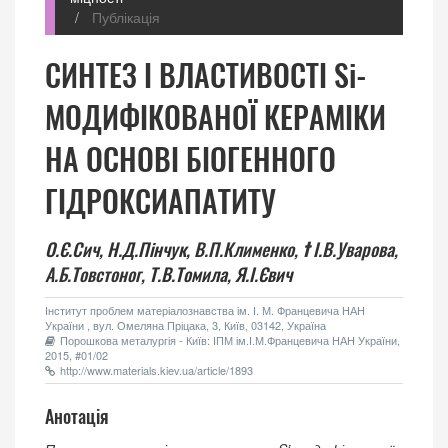
Публікація
СИНТЕЗ І ВЛАСТИВОСТІ Si-
МОДИФІКОВАНОЇ КЕРАМІКИ
НА ОСНОВІ БІОГЕННОГО
ГІДРОКСИАПАТИТУ
О.Є.Сич,
Н.Д.Пінчук,
В.П.Клименко,
†
І.В.Уварова,
А.Б.Товстоног,
Т.В.Томила,
Я.І.Євич
Інститут проблем матеріалознавства ім. І. М. Францевича НАН
України , вул. Омеляна Пріцака, 3, Київ, 03142, Україна
Порошкова металургія - Київ: ІПМ ім.І.М.Францевича НАН України,
2015, #01/02
http://www.materials.kiev.ua/article/1893
Анотація