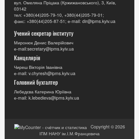
вул. Омеляна Пріцака (Кржижановського), 3, Київ,
03142
тел: +380(44)205-79-10, +380(44)205-79-01;
факс: +380(44)205-87-51; е-mail: dir@ipms.kyiv.ua
Учений секретар інституту
Миронюк Денис Валерійович
е-mail:secretary@ipms.kyiv.ua
Канцелярія
Чиреш Вікторія Іванівна
е-mail: v.chyresh@ipms.kyiv.ua
Головний бухгалтер
Лебедєва Катерина Юріївна
е-mail: k.lebedieva@ipms.kyiv.ua
Copyright © 2026
ІПМ НАНУ ім.І.М.Францевича