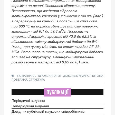
Показано можливість отримання Si-модифікованої
кераміки на основі біогенного гідроксиапатиту.
Встановлено, що введення гідрогелю
метилкремнієвої кислоти у кількості 2 та 5% (мас.)
в перерахунку на кремній з подальшим спіканням
при 600 °С на порядок збільшує питому поверхню
2
матеріалу - від 6,1 до 59,8 м
/г. Пористість
отриманої кераміки зростає від 43,0 до 62,3% зі
збільшенням вмісту модифікуючої добавки до 5%
(мас.), при цьому міцність на стиск складає 27–33
МПа. Встановлено також, що модифікуюча добавка
впливає на структуру, зменшуючи мінімальний
розмір зерна в матеріалі від 0,65 до 0,1 мкм.
БІОМАТЕРІАЛ, ГІДРОКСИАПАТИТ, ДІОКСИД КРЕМНІЮ, ПИТОМА
ПОВЕРХНЯ, СТРУКТУРА
ПУБЛІКАЦІЇ
Періодичні видання
Неперіодичні видання
Довідник публікацій наукових співробітників