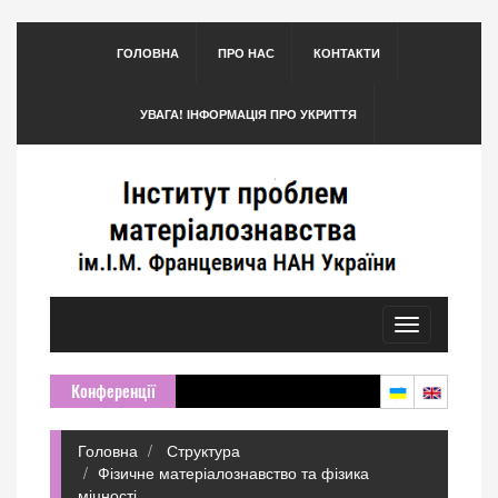
ГОЛОВНА
ПРО НАС
КОНТАКТИ
УВАГА! ІНФОРМАЦІЯ ПРО УКРИТТЯ
Toggle
navigation
Конференції
Головна
Структура
Фізичне матеріалознавство та фізика
міцності