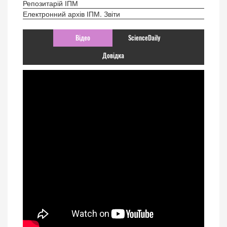
Репозитарій ІПМ
Електронний архів ІПМ. Звіти
Відео
ScienceDaily
Довідка