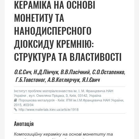
КЕРАМІКА НА ОСНОВІ
МОНЕТИТУ ТА
НАНОДИСПЕРСНОГО
ДІОКСИДУ КРЕМНІЮ:
СТРУКТУРА ТА ВЛАСТИВОСТІ
О.Є.Сич,
Н.Д.Пінчук,
В.В.Пасічний,
С.О.Остапенко,
Г.Б.Товстоног,
А.В.Котлярчук,
Я.І.Євич
Інститут проблем матеріалознавства ім. І. М. Францевича НАН
України , вул. Омеляна Пріцака, 3, Київ, 03142, Україна
Порошкова металургія - Київ: ІПМ ім.І.М.Францевича НАН України,
2015, #03/04
http://www.materials.kiev.ua/article/1918
Анотація
Композиційну кераміку на основі монетиту та