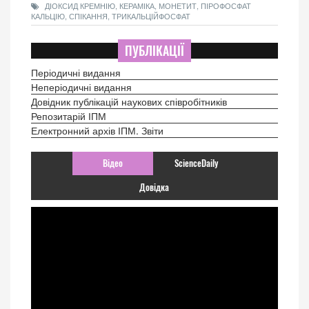
ДІОКСИД КРЕМНІЮ, КЕРАМІКА, МОНЕТИТ, ПІРОФОСФАТ
КАЛЬЦІЮ, СПІКАННЯ, ТРИКАЛЬЦІЙФОСФАТ
ПУБЛІКАЦІЇ
Періодичні видання
Неперіодичні видання
Довідник публікацій наукових співробітників
Репозитарій ІПМ
Електронний архів ІПМ. Звіти
Відео
ScienceDaily
Довідка