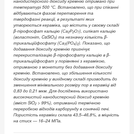
нанодисперсного діоксиду кремнію отримано при
температурі 500 °С. Встановлено, що при спіканні
відбуваються фазові перетворення та
твердофазні реакції, в результаті яких
утворюється кераміка, що містить у своєму складі
β-пірофосфат кальцію (Са
Р
О
), силікат кальцію
2
2
7
(воластоніт, CaSiO
) та незначну кількість β-
3
трикальційфосфату (Са
(РО
)
). Показано, що
3
4
2
додавання діоксиду кремнію пригнічує
перекристалізацію
β
-пірофосфату кальцію в
β
-
трикальційфосфат у порівнянні з керамікою,
отриманою з монетиту без додавання діоксиду
кремнію. Встановлено, що збільшення кількості
діоксиду кремнію у вихідному складі призводить до
зменшення мінімального розміру пор в кераміці від
0,83 до 0,21 мкм. Для досліджень використано
високочистий нанодисперсний діоксид кремнію
(вміст SiO
> 99%), отриманий термічною
2
переробкою відходів карборунду в сонячній печі.
Пористість кераміки склала 43,5–46,8%, а міцність
на стиск — 16–24 МПа.