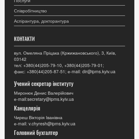
Послуги
Співробітництво
Аспірантура, докторантура
КОНТАКТИ
вул. Омеляна Пріцака (Кржижановського), 3, Київ,
03142
тел: +380(44)205-79-10, +380(44)205-79-01;
факс: +380(44)205-87-51; е-mail: dir@ipms.kyiv.ua
Учений секретар інституту
Миронюк Денис Валерійович
е-mail:secretary@ipms.kyiv.ua
Канцелярія
Чиреш Вікторія Іванівна
е-mail: v.chyresh@ipms.kyiv.ua
Головний бухгалтер