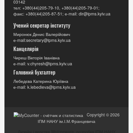
03142
тел: +380(44)205-79-10, +380(44)205-79-01;
факс: +380(44)205-87-51; е-mail: dir@ipms.kyiv.ua
Учений секретар інституту
Миронюк Денис Валерійович
е-mail:secretary@ipms.kyiv.ua
Канцелярія
Чиреш Вікторія Іванівна
е-mail: v.chyresh@ipms.kyiv.ua
Головний бухгалтер
Лебедєва Катерина Юріївна
е-mail: k.lebedieva@ipms.kyiv.ua
Copyright © 2026
ІПМ НАНУ ім.І.М.Францевича
Дизайн і верстка Wpfreeware, розробка ІПМ НАНУ