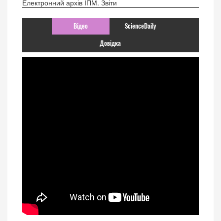
Електронний архів ІПМ. Звіти
Відео
ScienceDaily
Довідка