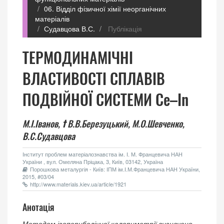
06. Відділ фізичної хімії неорганічних
матеріалів
Судавцова В.С.
Публікація
ТЕРМОДИНАМІЧНІ
ВЛАСТИВОСТІ СПЛАВІВ
ПОДВІЙНОЇ СИСТЕМИ Ce–In
М.І.Іванов,
†
В.В.Березуцький,
М.О.Шевченко,
В.С.Судавцова
Інститут проблем матеріалознавства ім. І. М. Францевича НАН
України , вул. Омеляна Пріцака, 3, Київ, 03142, Україна
Порошкова металургія - Київ: ІПМ ім.І.М.Францевича НАН України,
2015, #03/04
http://www.materials.kiev.ua/article/1921
Анотація
Методом ізопериболічної калориметрії визначено