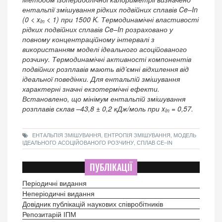
ентальпії змішування рідких подвійних сплавів Ce–In
(0 < x
< 1) при 1500 K. Термодинамічні властивості
In
рідких подвійних сплавів Ce–In розраховано у
повному концентраційному інтервалі з
використанням моделі ідеального асоційованого
розчину. Термодинамічні активності компонентів
подвійних розплавів мають від’ємні відхилення від
ідеальної поведінки. Для ентальпій змішування
характерні значні екзотермічні ефекти.
Встановлено, що мінімум ентальпій змішування
розплавів склав –43,8 ± 0,2 кДж/моль при x
= 0,57.
In
ЕНТАЛЬПІЯ ЗМІШУВАННЯ, ЕНТРОПІЯ ЗМІШУВАННЯ, МОДЕЛЬ
ІДЕАЛЬНОГО АСОЦІЙОВАНОГО РОЗЧИНУ, СПЛАВ CE–IN
ПУБЛІКАЦІЇ
Періодичні видання
Неперіодичні видання
Довідник публікацій наукових співробітників
Репозитарій ІПМ