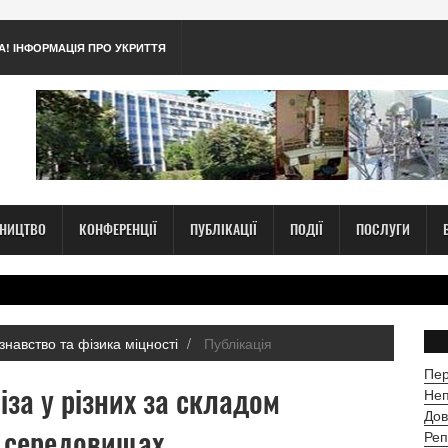
А! ІНФОРМАЦІЯ ПРО УКРИТТЯ
ТНИЦТВО
КОНФЕРЕНЦІЇ
ПУБЛІКАЦІЇ
ПОДІЇ
ПОСЛУГИ
знавство та фізика міцності
Публікація
Пер
іза у різних за складом
Неп
Дов
 середовищах
Реп