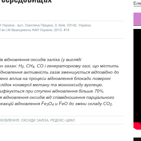
Еле
України , вул. Омеляна Пріцака, 3, Київ, 03142, Україна
 ім.І.М.Францевича НАН України, 2010, #19
 відновлення оксидів заліза (у вигляді
х газах: Н
, СН
, СО і генераторному газі, що містить
2
4
ідновлення активність газів зменшується відповідно до
вчено вплив на процеси відновлення блокади поверхні
слідок конверсії метану та монооксиду вуглецю.
ифікується при ступені відновлення більше 70%.
відновлення оксидів від співвідношення парціального
реакцій відновлення Fе
О
и FеО до зміни складу СО
.
3
4
2
ДНОВЛЕННЯ, ОКСИДИ ЗАЛІЗА, РЕДОКС-ЦИКЛ