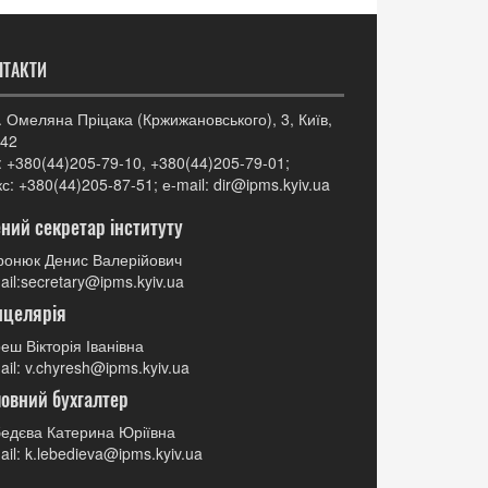
НТАКТИ
. Омеляна Пріцака (Кржижановського), 3, Київ,
42
: +380(44)205-79-10, +380(44)205-79-01;
с: +380(44)205-87-51; е-mail: dir@ipms.kyiv.ua
ний секретар інституту
онюк Денис Валерійович
ail:secretary@ipms.kyiv.ua
нцелярія
еш Вікторія Іванівна
ail: v.chyresh@ipms.kyiv.ua
овний бухгалтер
едєва Катерина Юріївна
ail: k.lebedieva@ipms.kyiv.ua