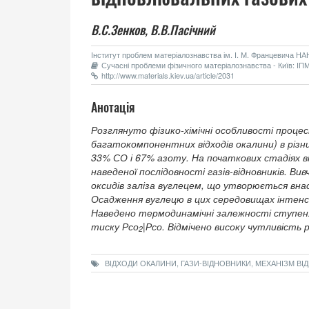
В.С.Зенков,
В.В.Пасічний
Інститут проблем матеріалознавства ім. І. М. Францевича НАН 
Сучасні проблеми фізичного матеріалознавства - Київ: ІПМ
http://www.materials.kiev.ua/article/2031
Анотація
Розглянуто фізико-хімічні особливості процесів
багатокомпонентних відходів окалини) в різни
33% СО і 67% азоту. На початкових стадіях в
наведеної послідовності газів-відновників. Ви
оксидів заліза вуглецем, що утворюється вна
Осадження вуглецю в цих середовищах інтенс
Наведено термодинамічні залежності ступеня 
тиску Рсо
|Рсо. Відмічено високу чутливість 
2
ВІДХОДИ ОКАЛИНИ, ГАЗИ-ВІДНОВНИКИ, МЕХАНІЗМ ВІ