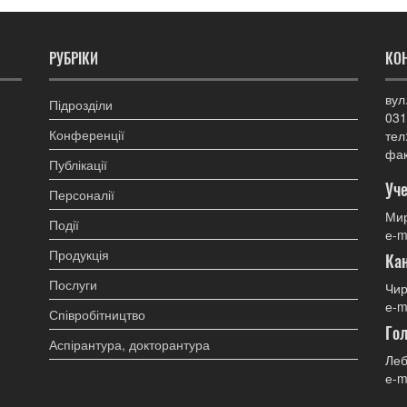
РУБРІКИ
КО
вул
Підрозділи
031
Конференції
тел
фак
Публікації
Уче
Персоналії
Мир
Події
е-m
Продукція
Ка
Послуги
Чир
е-m
Співробітництво
Гол
Аспірантура, докторантура
Леб
е-m