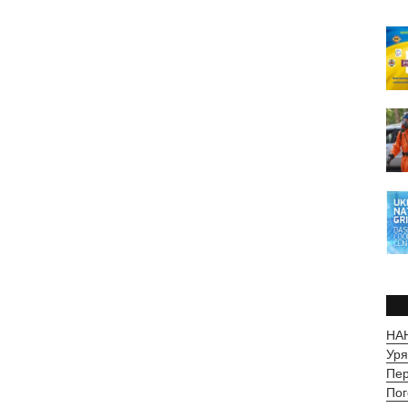
НАН
Уря
Пер
Пог