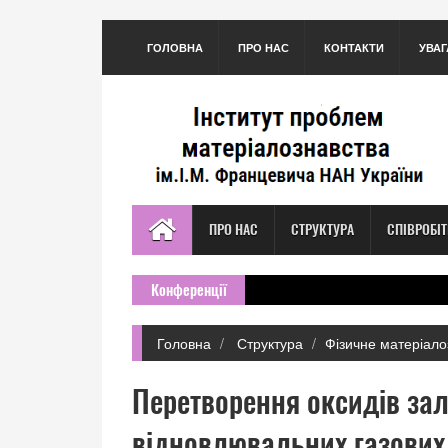
ГОЛОВНА
ПРО НАС
КОНТАКТИ
УВАГ
ПРО НАС
СТРУКТУРА
СПІВРОБІ
Конференції
Головна
Структура
Фізичне матеріало
Перетворення оксидів зал
відновлювальних газових