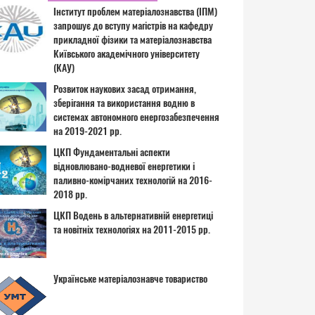
Інститут проблем матеріалознавства (ІПМ)
запрошує до вступу магістрів на кафедру
прикладної фізики та матеріалознавства
Київського академічного університету
(КАУ)
Розвиток наукових засад отримання,
зберігання та використання водню в
системах автономного енергозабезпечення
на 2019-2021 рр.
ЦКП Фундаментальні аспекти
відновлювано-водневої енергетики і
паливно-комірчаних технологій на 2016-
2018 рр.
ЦКП Водень в альтернативній енергетиці
та новітніх технологіях на 2011-2015 рр.
Українське матеріалознавче товариство