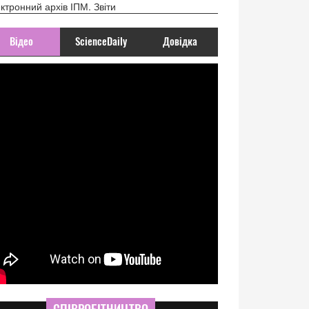
ктронний архів ІПМ. Звіти
Відео
ScienceDaily
Довідка