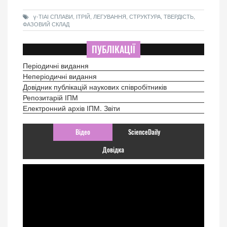
γ-ТІАІ СПЛАВИ, ІТРІЙ, ЛЕГУВАННЯ, СТРУКТУРА, ТВЕРДІСТЬ,
ФАЗОВИЙ СКЛАД
ПУБЛІКАЦІЇ
Періодичні видання
Неперіодичні видання
Довідник публікацій наукових співробітників
Репозитарій ІПМ
Електронний архів ІПМ. Звіти
Відео
ScienceDaily
Довідка