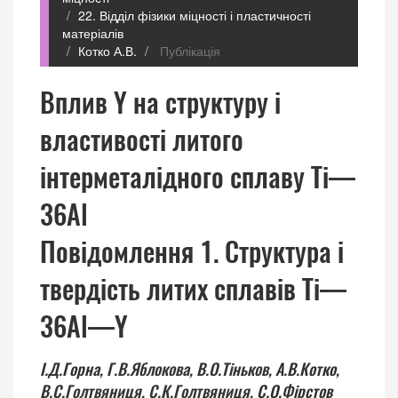
22. Відділ фізики міцності і пластичності
матеріалів
Котко А.В.
Публікація
Вплив Y на структуру і
властивості литого
інтерметалідного сплаву Ті—
36Аl
Повідомлення 1. Структура і
твердість литих сплавів Ті—
36Аl—Y
І.Д.Горна,
Г.В.Яблокова,
В.О.Тіньков,
А.В.Котко,
В.С.Голтвяниця,
С.К.Голтвяниця,
С.О.Фірстов