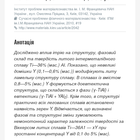
Інститут проблем матеріалознавства ім. І. М. Францевича НАН
України , вул. Омеляна Пріцака, 3, Київ, 03142, Україна
Сучасні проблеми фізичного матеріалознавства - Київ: ІПМ
ім.І.М.Францевича НАН України, 2010, #19
http://www.materials.kiev.ua/article/2042
Анотація
Досліджено вплив ітрію на структуру, фазовий
склад та твердість литого інтерметалідного
сплаву Ті—36% (мас.) АІ. Показано, що невеликі
домішки Y (0,1—0,6% (мас.)) модифікують литу
ламельну структуру сплаву. В сплавах із вмістом
0,8—5% (мас.) Y формується доевтектична
структура, що складається з фази (
γ
-TiAl) і
евтектики (
γ
-TiAl + YAl
). Крім того, в структурі
2
практично всіх легованих сплавів встановлено
наявність зерен Y. Відмічається, що визначені
фазові та структурні зміни зумовлюють
немонотонний характер залежності твердості за
Віккерсом литих сплавів Ті—36А1 — xY при
зростанні концентрації Y від 0,1 до 5% (мас).