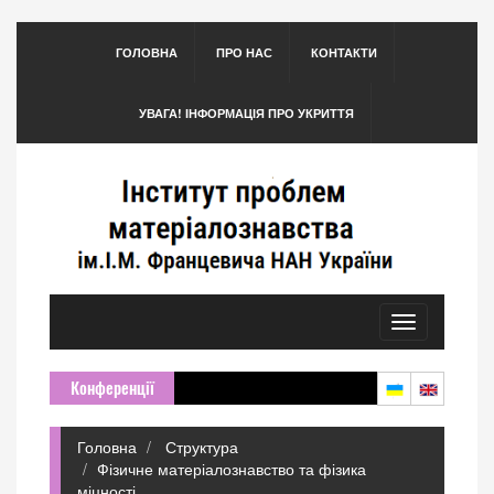
ГОЛОВНА
ПРО НАС
КОНТАКТИ
УВАГА! ІНФОРМАЦІЯ ПРО УКРИТТЯ
Toggle
navigation
Конференції
Головна
Структура
Фізичне матеріалознавство та фізика
міцності