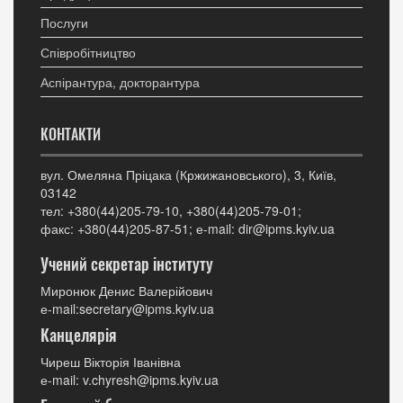
Послуги
Співробітництво
Аспірантура, докторантура
КОНТАКТИ
вул. Омеляна Пріцака (Кржижановського), 3, Київ,
03142
тел: +380(44)205-79-10, +380(44)205-79-01;
факс: +380(44)205-87-51; е-mail: dir@ipms.kyiv.ua
Учений секретар інституту
Миронюк Денис Валерійович
е-mail:secretary@ipms.kyiv.ua
Канцелярія
Чиреш Вікторія Іванівна
е-mail: v.chyresh@ipms.kyiv.ua