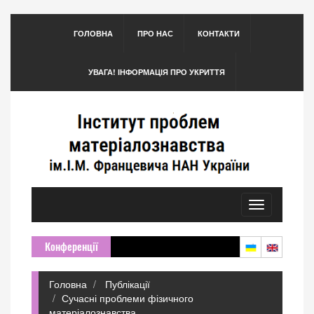
ГОЛОВНА
ПРО НАС
КОНТАКТИ
УВАГА! ІНФОРМАЦІЯ ПРО УКРИТТЯ
Toggle
navigation
Конференції
Головна
Публікації
Сучасні проблеми фізичного
матеріалознавства