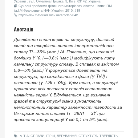
України , вул. Омеляна Пріцака, 3, Київ, 03142, Україна
Сучасні проблеми фізичного матеріалознавства - Київ: ІПМ
ім.І.М.Францевича НАН України, 2010, #19
http://www.materials.kiev.ua/article/2042
Анотація
Досліджено вплив ітрію на структуру, фазовий
склад та твердість литого інтерметалідного
сплаву Ті—36% (мас.) АІ. Показано, що невеликі
домішки Y (0,1—0,6% (мас.)) модифікують литу
ламельну структуру сплаву. В сплавах із вмістом
0,8—5% (мас.) Y формується доевтектична
структура, що складається з фази (
γ
-TiAl) і
евтектики (
γ
-TiAl + YAl
). Крім того, в структурі
2
практично всіх легованих сплавів встановлено
наявність зерен Y. Відмічається, що визначені
фазові та структурні зміни зумовлюють
немонотонний характер залежності твердості за
Віккерсом литих сплавів Ті—36А1 — xY при
зростанні концентрації Y від 0,1 до 5% (мас).
γ-ТІАІ СПЛАВИ, ІТРІЙ, ЛЕГУВАННЯ, СТРУКТУРА, ТВЕРДІСТЬ,