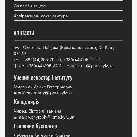
Співробітництво
Аспірантура, докторантура
КОНТАКТИ
вул. Омеляна Пріцака (Кржижановського), 3, Київ,
03142
тел: +380(44)205-79-10, +380(44)205-79-01;
факс: +380(44)205-87-51; е-mail: dir@ipms.kyiv.ua
Учений секретар інституту
Миронюк Денис Валерійович
е-mail:secretary@ipms.kyiv.ua
Канцелярія
Чиреш Вікторія Іванівна
е-mail: v.chyresh@ipms.kyiv.ua
Головний бухгалтер
Лебедєва Катерина Юріївна