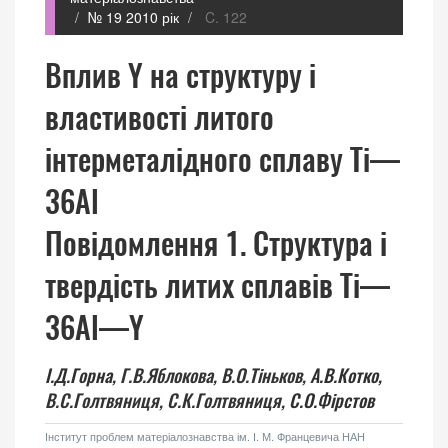
№ 19 2010 рік
C. 122
Вплив Y на структуру і
властивості литого
інтерметалідного сплаву Ті—
36Аl
Повідомлення 1. Структура і
твердість литих сплавів Ті—
36Аl—Y
І.Д.Горна,
Г.В.Яблокова,
В.О.Тіньков,
А.В.Котко,
В.С.Голтвяниця,
С.К.Голтвяниця,
С.О.Фірстов
Інститут проблем матеріалознавства ім. І. М. Францевича НАН