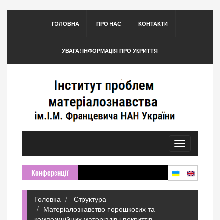
ГОЛОВНА
ПРО НАС
КОНТАКТИ
УВАГА! ІНФОРМАЦІЯ ПРО УКРИТТЯ
Toggle
navigation
Конференції
Головна
Структура
Матеріалознавство порошкових та
композиційних матеріалів і покриттів