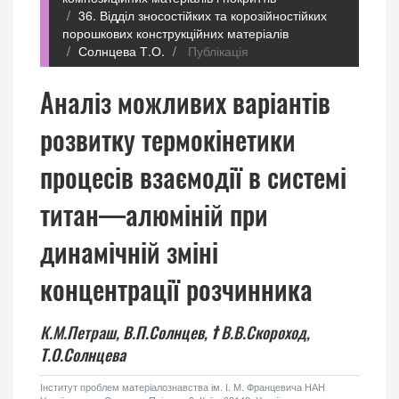
36. Відділ зносостійких та корозійностійких
порошкових конструкційних матеріалів
Солнцева Т.О.
Публікація
Аналіз можливих варіантів
розвитку термокінетики
процесів взаємодії в системі
титан—алюміній при
динамічній зміні
концентрації розчинника
К.М.Петраш,
В.П.Солнцев,
†
В.В.Скороход,
Т.О.Солнцева
Інститут проблем матеріалознавства ім. І. М. Францевича НАН