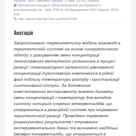
України , вул. Омеляна Пріцака, 3, Київ, 03142, Україна
Математичні моделі і обчислювальний експеримент в
матеріалознавстві - Київ: ІПМ ім.І.М.Францевича НАН України, 2016,
#18
http://www.materials.kiev.ua/article/2120
Анотація
Запропоновано термокінетичну модель взаємодії в
перитектичній системі на основі синергетичного
підходу з урахуванням зміни концентрації
легкоплавкого металічного розчинника в процесі
реакції і температурної залежності рівноважної
концентрації тугоплавкого компонента в рідкій
фазі поблизу температури розпаду і кристалізації
синтезованої сполуки. За допомогою
комп’ютерного експерименту вивчено динаміку
зміни концентрацій і температур для випадків
синтезу чотирьох існуючих інтерметалідів, що
утворюються в реакційній системі при ініціюванні
перитектичної реакції. Проведено порівняння
розрахункових результатів і отриманих
експериментальних даних та визначено найбільш
ймовірні інтерметаліди, що утворюються в