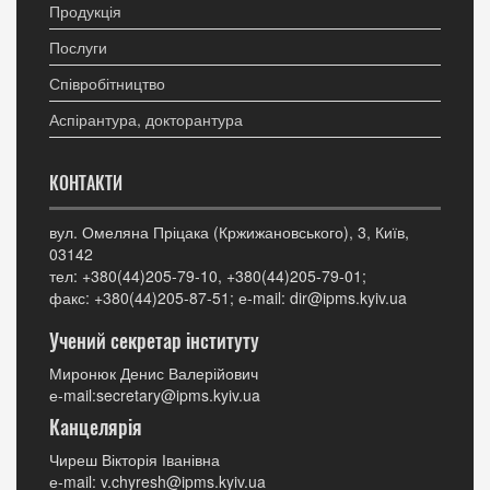
Продукція
Послуги
Співробітництво
Аспірантура, докторантура
КОНТАКТИ
вул. Омеляна Пріцака (Кржижановського), 3, Київ,
03142
тел: +380(44)205-79-10, +380(44)205-79-01;
факс: +380(44)205-87-51; е-mail: dir@ipms.kyiv.ua
Учений секретар інституту
Миронюк Денис Валерійович
е-mail:secretary@ipms.kyiv.ua
Канцелярія
Чиреш Вікторія Іванівна
е-mail: v.chyresh@ipms.kyiv.ua