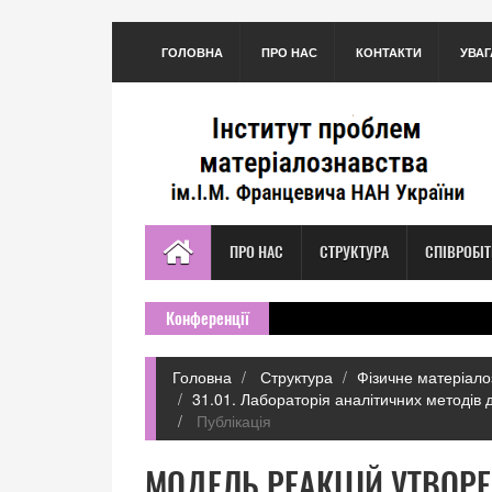
ГОЛОВНА
ПРО НАС
КОНТАКТИ
УВАГ
ПРО НАС
СТРУКТУРА
СПІВРОБІ
Конференції
Головна
Структура
Фізичне матеріало
31.01. Лабораторія аналітичних методів 
Публікація
МОДЕЛЬ РЕАКЦIЙ УТВОР