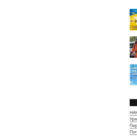
НАН
Уря
Пер
Пог