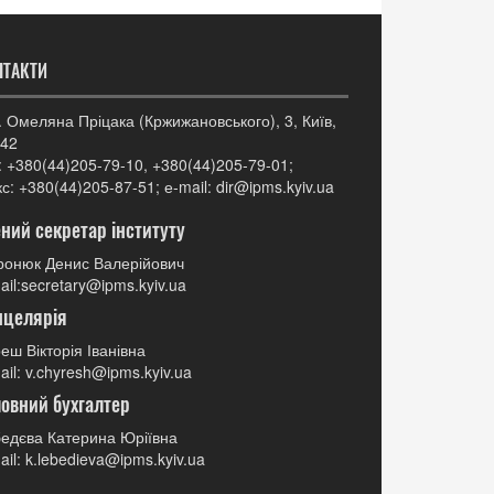
НТАКТИ
. Омеляна Пріцака (Кржижановського), 3, Київ,
42
: +380(44)205-79-10, +380(44)205-79-01;
с: +380(44)205-87-51; е-mail: dir@ipms.kyiv.ua
ний секретар інституту
онюк Денис Валерійович
ail:secretary@ipms.kyiv.ua
нцелярія
еш Вікторія Іванівна
ail: v.chyresh@ipms.kyiv.ua
овний бухгалтер
едєва Катерина Юріївна
ail: k.lebedieva@ipms.kyiv.ua