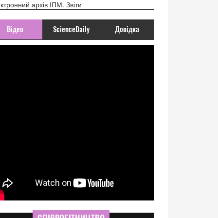
ктронний архів ІПМ. Звіти
Відео
ScienceDaily
Довідка