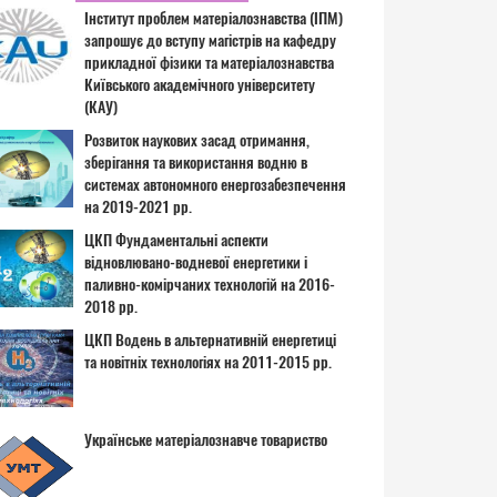
Інститут проблем матеріалознавства (ІПМ)
запрошує до вступу магістрів на кафедру
прикладної фізики та матеріалознавства
Київського академічного університету
(КАУ)
Розвиток наукових засад отримання,
зберігання та використання водню в
системах автономного енергозабезпечення
на 2019-2021 рр.
ЦКП Фундаментальні аспекти
відновлювано-водневої енергетики і
паливно-комірчаних технологій на 2016-
2018 рр.
ЦКП Водень в альтернативній енергетиці
та новітніх технологіях на 2011-2015 рр.
Українське матеріалознавче товариство