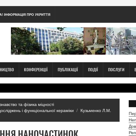
А! ІНФОРМАЦІЯ ПРО УКРИТТЯ
ТНИЦТВО
КОНФЕРЕНЦІЇ
ПУБЛІКАЦІЇ
ПОДІЇ
ПОСЛУГИ
знавство та фізика міцності
досліджень і функціональної кераміки
Кузьменко Л.М.
Пер
Неп
Дов
ЕННЯ НАНОЧАСТИНОК
Реп