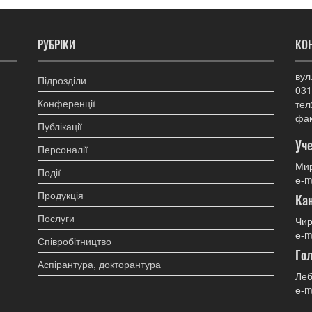
РУБРІКИ
КО
вул
Підрозділи
031
Конференції
тел
фак
Публікації
Уче
Персоналії
Мир
Події
е-m
Продукція
Ка
Послуги
Чир
е-m
Співробітництво
Гол
Аспірантура, докторантура
Леб
е-m