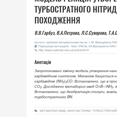
ТУРБОСТРАТНОГО НIТРИД
ПОХОДЖЕННЯ
В.В.Гарбуз,
В.А.Петрова,
Л.С.Суворова,
Т.А.
Інститут проблем матеріалознавства ім. І. М. Францевича НАН 
Порошкова металургія - Київ: ІПМ ім.І.М.Францевича НАН У
http://www.materials.kiev.ua/article/2410
Анотація
Запропоновано хімічну модель утворення н
карбамідним синтезом. Механізм базується 
карбамідом (NH
)
CO. Встановлено, що в проц
2
2
СО
. Досліджено метаборил-амід O=B—NH
, 
2
2
Встановлено, що дегідратація сполуки, виві
турбостратного BN.
МЕТАБОРИЛ-АМІД, НАНОЧАСТИНКИ, ТУРБОСТРАТНИЙ 