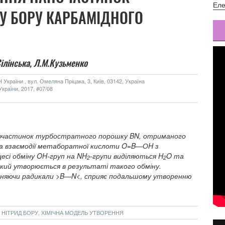
Еле
У БОРУ КАРБАМIДНОГО
Сілінська,
Л.М.Кузьменко
України , вул. Омеляна Пріцака, 3, Київ, 03142, Україна
країни, 2017, #07/08
аночастинок турбостратного порошку BN, отриманого
на взаємодії метаборатної кислоти O=B—ОH з
есі обміну OH-груп на NH
-групи виділяються H
O та
2
2
який утворюється в результаті такого обміну.
льняючи радикали >B—N<, сприяє подальшому утворенню
НІТРИД БОРУ, ХІМІЧНА МОДЕЛЬ УТВОРЕННЯ