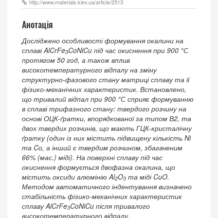
http://www.materials.kiev.ua/article/2513
Анотація
Досліджено особливості формування окалини на
сплаві AlCrFe
CoNiCu під час окиснення при 900 °С
3
протягом 50 год, а також вплив
високотемпературного відпалу на зміну
структурно-фазового стану матриці сплаву та її
фізико-механічних характеристик. Встановлено,
що тривалий відпал при 900 °С сприяє формуванню
в сплаві трифазного стану: твердого розчину на
основі ОЦК-ґратки, впорядкованої за типом В2, та
двох твердих розчинів, що мають ГЦК-кристалічну
ґратку (один із них містить підвищену кількість Ni
та Cо, а інший є твердим розчином, збагаченим
66% (мас.) міді). На поверхні сплаву під час
окиснення формується двофазна окалина, що
містить оксиди алюмінію Al
O
та міді CuO.
2
3
Методом автоматичного індентування визначено
стабільність фізико-механічних характеристик
сплаву AlCrFe
CoNiCu після тривалого
3
високотемпературного відпалу.