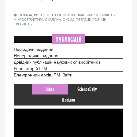
σ-ФАЗА, ВИСОКОЕНТРОПІЙНИЙ СПЛАВ, ЖАРОСТІЙКІСТЬ,
МІКРОСТРУКТУРА, ОКАЛИНА, ОКСИД, ТВЕРДИЙ РОЗЧИН,
ТВЕРДІСТЬ
ПУБЛІКАЦІЇ
Періодичні видання
Неперіодичні видання
Довідник публікацій наукових співробітників
Репозитарій ІПМ
Електронний архів ІПМ. Звіти
Відео
ScienceDaily
Довідка