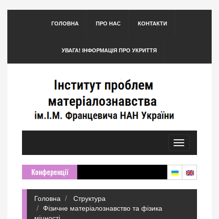
ГОЛОВНА
ПРО НАС
КОНТАКТИ
УВАГА! ІНФОРМАЦІЯ ПРО УКРИТТЯ
Toggle
navigation
Конференції
Головна
Структура
Фізичне матеріалознавство та фізика
міцності