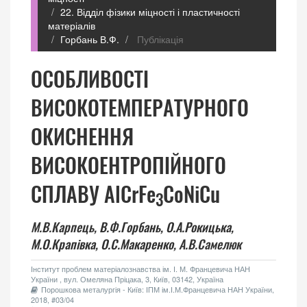
22. Відділ фізики міцності і пластичності
матеріалів
Горбань В.Ф.
Публікація
ОСОБЛИВОСТІ
ВИСОКОТЕМПЕРАТУРНОГО
ОКИСНЕННЯ
ВИСОКОЕНТРОПІЙНОГО
СПЛАВУ AlCrFe
CoNiCu
3
М.В.Карпець,
В.Ф.Горбань,
О.А.Рокицька,
М.О.Крапівка,
О.С.Макаренко,
А.В.Самелюк
Інститут проблем матеріалознавства ім. І. М. Францевича НАН
України , вул. Омеляна Пріцака, 3, Київ, 03142, Україна
Порошкова металургія - Київ: ІПМ ім.І.М.Францевича НАН України,
2018, #03/04