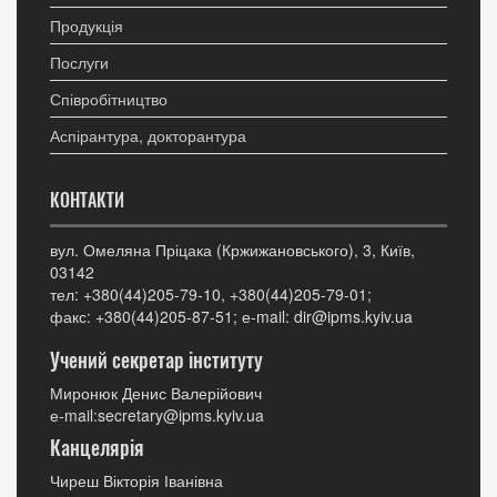
Продукція
Послуги
Співробітництво
Аспірантура, докторантура
КОНТАКТИ
вул. Омеляна Пріцака (Кржижановського), 3, Київ,
03142
тел: +380(44)205-79-10, +380(44)205-79-01;
факс: +380(44)205-87-51; е-mail: dir@ipms.kyiv.ua
Учений секретар інституту
Миронюк Денис Валерійович
е-mail:secretary@ipms.kyiv.ua
Канцелярія
Чиреш Вікторія Іванівна