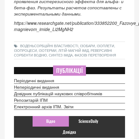
проявления гистерезисного эффекта для альфа- и
бета-фаз. Результаты расчетов сопоставлены с
экспериментальными данными.
https://www.researchgate.net/publication/333852200_Fazovye_
magnievom_imide_Li2MgNH2
ВОДЕНЬСОРБЦІЙНІ ВЛАСТИВОСТІ, ІЗОБАРИ, ІЗОПЛЕТИ,
ІЗОПРОЦЕСИ, ІЗОТЕРМИ, ЛІТІЙ-МАГНІЙ ІМІД, РЕВЕРСИВНІ
СОРБЕНТИ ВОДНЮ, СИНТЕЗ ІМІДА, ФАЗОВІ ПЕРЕТВОРЕННЯ
ПУБЛІКАЦІЇ
Періодичні видання
Неперіодичні видання
Довідник публікацій наукових співробітників
Репозитарій ІПМ
Електронний архів ІПМ. Звіти
Відео
ScienceDaily
Довідка