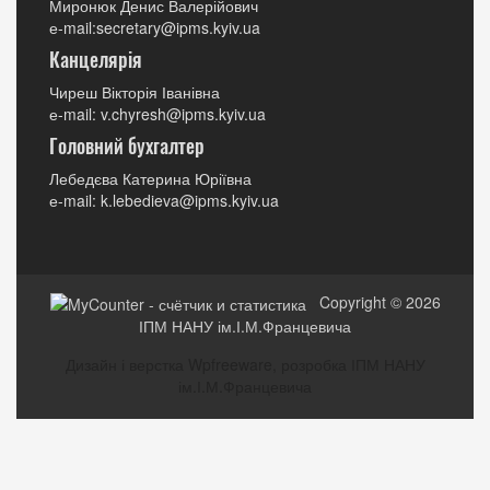
Миронюк Денис Валерійович
е-mail:secretary@ipms.kyiv.ua
Канцелярія
Чиреш Вікторія Іванівна
е-mail: v.chyresh@ipms.kyiv.ua
Головний бухгалтер
Лебедєва Катерина Юріївна
е-mail: k.lebedieva@ipms.kyiv.ua
Copyright © 2026
ІПМ НАНУ ім.І.М.Францевича
Дизайн і верстка Wpfreeware, розробка ІПМ НАНУ
ім.І.М.Францевича