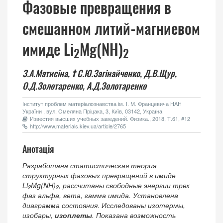
Фазовые превращения в
смешанном литий-магниевом
имиде Li
Mg(NH)
2
2
З.А.Матисіна,
†
С.Ю.Загінайченко,
Д.В.Щур,
О.Д.Золотаренко,
А.Д.Золотаренко
Інститут проблем матеріалознавства ім. І. М. Францевича НАН
України , вул. Омеляна Пріцака, 3, Київ, 03142, Україна
Известия высших учебных заведений. Физика., 2018, Т.61, #12
http://www.materials.kiev.ua/article/2765
Анотація
Разработана статистическая теория
структурных фазовых превращений в имиде
Li
Mg(NH)
, рассчитаны свободные энергии трех
2
2
фаз альфа, вета, гамма имида. Установлена
диаграмма состояния. Исследованы изотермы,
изобары,
изоплеты
. Показана возможность