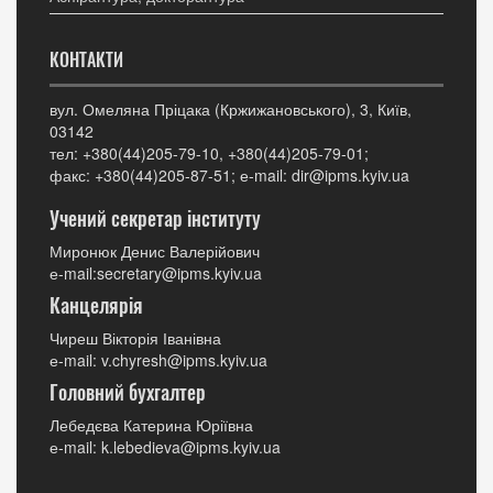
КОНТАКТИ
вул. Омеляна Пріцака (Кржижановського), 3, Київ,
03142
тел: +380(44)205-79-10, +380(44)205-79-01;
факс: +380(44)205-87-51; е-mail: dir@ipms.kyiv.ua
Учений секретар інституту
Миронюк Денис Валерійович
е-mail:secretary@ipms.kyiv.ua
Канцелярія
Чиреш Вікторія Іванівна
е-mail: v.chyresh@ipms.kyiv.ua
Головний бухгалтер
Лебедєва Катерина Юріївна
е-mail: k.lebedieva@ipms.kyiv.ua