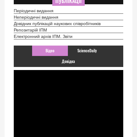
ПУБЛІКАЦІЇ
Періодичні видання
Неперіодичні видання
Довідник публікацій наукових співробітників
Репозитарій ІПМ
Електронний архів ІПМ. Звіти
Відео
ScienceDaily
Довідка