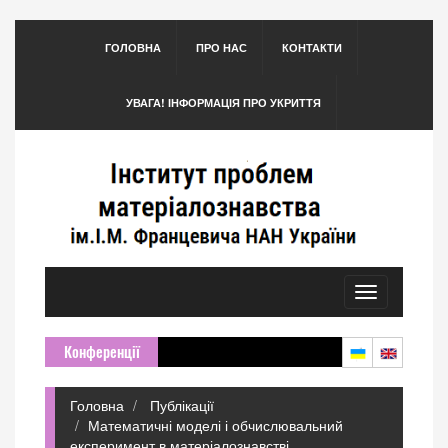
ГОЛОВНА
ПРО НАС
КОНТАКТИ
УВАГА! ІНФОРМАЦІЯ ПРО УКРИТТЯ
Toggle
navigation
Конференції
Головна
Публікації
Математичні моделі і обчислювальний
експеримент в матеріалознавстві