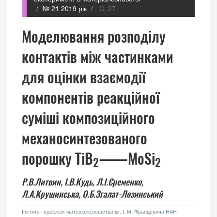
№ 21 2019 рік
C. 27
Моделювання розподілу
контактів між частинками
для оцінки взаємодії
компонентів реакційної
суміші композиційного
механосинтезованого
порошку TiB
―MoSi
2
2
Р.В.Литвин,
І.В.Кудь,
Л.І.Єременко,
Л.А.Крушинська,
О.Б.Згалат-Лозинський
Інститут проблем матеріалознавства ім. І. М. Францевича НАН