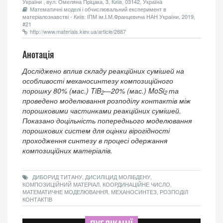
України , вул. Омеляна Пріцака, 3, Київ, 03142, Україна
Математичні моделі і обчислювальний експеримент в
матеріалознавстві - Київ: ІПМ ім.І.М.Францевича НАН України, 2019,
#21
http://www.materials.kiev.ua/article/2887
Анотація
Досліджено вплив складу реакційних сумішей на
особливості механосинтезу композиційного
порошку 80% (мас.) TiB
―20% (мас.) MoSi
та
2
2
проведено моделювання розподілу контактів між
порошковими частинками реакційних сумішей.
Показано доцільність попереднього моделювання
порошкових систем для оцінки вірогідності
проходження синтезу в процесі одержання
композиційних матеріалів.
ДИБОРИД ТИТАНУ, ДИСИЛІЦИД МОЛІБДЕНУ,
КОМПОЗИЦІЙНИЙ МАТЕРІАЛ, КООРДИНАЦІЙНЕ ЧИСЛО,
МАТЕМАТИЧНЕ МОДЕЛЮВАННЯ, МЕХАНОСИНТЕЗ, РОЗПОДІЛ
КОНТАКТІВ