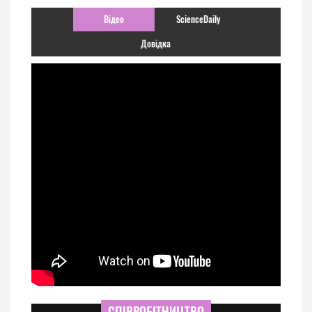
Відео
ScienceDaily
Довідка
СПІВРОБІТНИЦТВО