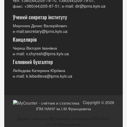
тел: +380(44)205-79-10, +380(44)205-79-01;
факс: +380(44)205-87-51; е-mail: dir@ipms.kyiv.ua
Учений секретар інституту
Миронюк Денис Валерійович
е-mail:secretary@ipms.kyiv.ua
Канцелярія
Чиреш Вікторія Іванівна
е-mail: v.chyresh@ipms.kyiv.ua
Головний бухгалтер
Лебедєва Катерина Юріївна
е-mail: k.lebedieva@ipms.kyiv.ua
Copyright © 2026
ІПМ НАНУ ім.І.М.Францевича
Дизайн і верстка Wpfreeware, розробка ІПМ НАНУ
ім.І.М.Францевича