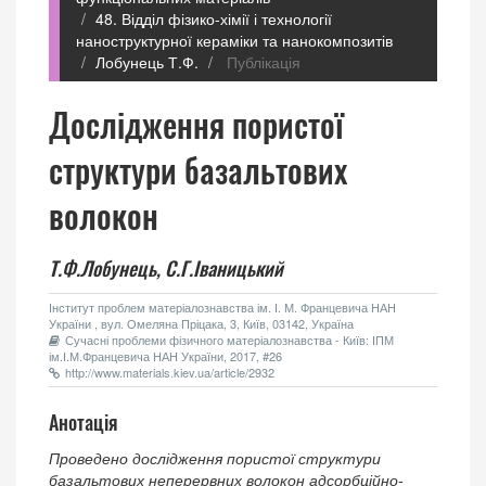
48. Відділ фізико-хімії і технології
наноструктурної кераміки та нанокомпозитів
Лобунець Т.Ф.
Публікація
Дослідження пористої
структури базальтових
волокон
Т.Ф.Лобунець,
С.Г.Іваницький
Інститут проблем матеріалознавства ім. І. М. Францевича НАН
України , вул. Омеляна Пріцака, 3, Київ, 03142, Україна
Сучасні проблеми фізичного матеріалознавства - Київ: ІПМ
ім.І.М.Францевича НАН України, 2017, #26
http://www.materials.kiev.ua/article/2932
Анотація
Проведено дослідження пористої структури
базальтових неперервних волокон адсорбційно-