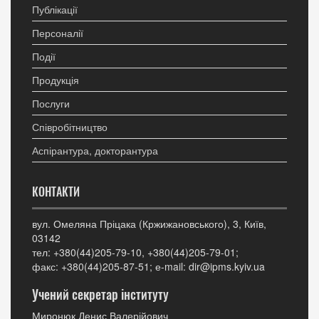
Публікації
Персоналії
Події
Продукція
Послуги
Співробітництво
Аспірантура, докторантура
КОНТАКТИ
вул. Омеляна Пріцака (Кржижановського), 3, Київ,
03142
тел: +380(44)205-79-10, +380(44)205-79-01;
факс: +380(44)205-87-51; е-mail: dir@ipms.kyiv.ua
Учений секретар інституту
Миронюк Денис Валерійович