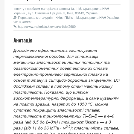
Інститут проблем матеріалознавства ім. І. М. Францевича НАН
України , вул. Омеляна Пріцака, 3, Київ, 03142, Україна
Порошкова металургія - Київ: ІПМ ім.І.М.Францевича НАН України,
2019, #09/10
http://www.materials.kiev.ua/article/2980
Анотація
Досліджено ефективність застосування
термомеханічної обробки для оптимізації
механічних властивостей литих потрійних та
багатокомпонентних доевтектичних сплавів
електронно-променевої гарнісажної плавки на
основі титану із силіцидо-боридним зміцненням. Всі
досліджені сплави в литому стані мають низьку
пластичність. Показано, що шляхом
високотемпературної деформації, а саме куванням
на повітрі зразків, нагрітих до 1050 °С, можна
суттєво покращити властивості сплавів:
пластичність трикомпонентних Ti–Si–B — в 4–6
разів (від 0,5 до 2–3%) і тріщиностійкість — в 3
0,5
рази (від 11 до 36 МПа • м
); пластичність сплавів,
легованих цирконієм, алюмінієм та оловом, — на