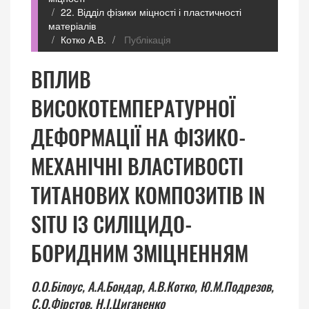
22. Відділ фізики міцності і пластичності
матеріалів
Котко А.В.
Публікація
ВПЛИВ
ВИСОКОТЕМПЕРАТУРНОЇ
ДЕФОРМАЦІЇ НА ФІЗИКО-
МЕХАНІЧНІ ВЛАСТИВОСТІ
ТИТАНОВИХ КОМПОЗИТІВ IN
SITU ІЗ СИЛІЦИДО-
БОРИДНИМ ЗМІЦНЕННЯМ
О.О.Білоус,
А.А.Бондар,
А.В.Котко,
Ю.М.Подрезов,
С.О.Фірстов,
Н.І.Циганенко