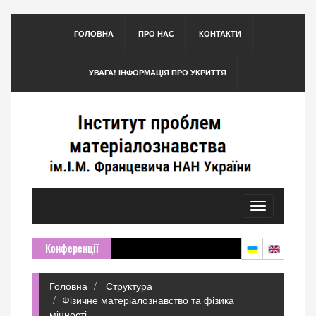
ГОЛОВНА
ПРО НАС
КОНТАКТИ
УВАГА! ІНФОРМАЦІЯ ПРО УКРИТТЯ
Toggle
navigation
Конференції
Головна
Структура
Фізичне матеріалознавство та фізика
міцності