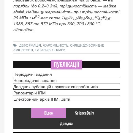
порядок (до 0,2–0,3%), тріщиностійкість — майже
вдвічі. Найвищу жароміцність при тріщиностійкості
0,5
26 МПа • м
має сплав Ti
Zr
Al
Sn
Si
B
:
80
1,2
5,5
2,1
8,7
2,5
1038, 887 та 572 МПа при 600, 700 і 800 °С
відповідно.
ДЕФОРМАЦІЯ, ЖАРОМІЦНІСТЬ, СИЛІЦИДО-БОРИДНЕ
ЗМІЦНЕННЯ, ТИТАНОВІ СПЛАВИ
ПУБЛІКАЦІЇ
Періодичні видання
Неперіодичні видання
Довідник публікацій наукових співробітників
Репозитарій ІПМ
Електронний архів ІПМ. Звіти
Відео
ScienceDaily
Довідка