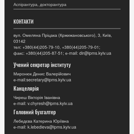
Аспірантура, докторантура
КОНТАКТИ
вул. Омеляна Пріцака (Кржижановського), 3, Київ,
03142
тел: +380(44)205-79-10, +380(44)205-79-01;
факс: +380(44)205-87-51; е-mail: dir@ipms.kyiv.ua
Учений секретар інституту
Миронюк Денис Валерійович
е-mail:secretary@ipms.kyiv.ua
Канцелярія
Чиреш Вікторія Іванівна
е-mail: v.chyresh@ipms.kyiv.ua
Головний бухгалтер
Лебедєва Катерина Юріївна
е-mail: k.lebedieva@ipms.kyiv.ua