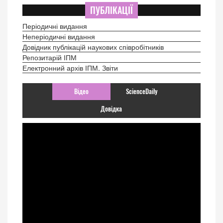
ПУБЛІКАЦІЇ
Періодичні видання
Неперіодичні видання
Довідник публікацій наукових співробітників
Репозитарій ІПМ
Електронний архів ІПМ. Звіти
Відео
ScienceDaily
Довідка