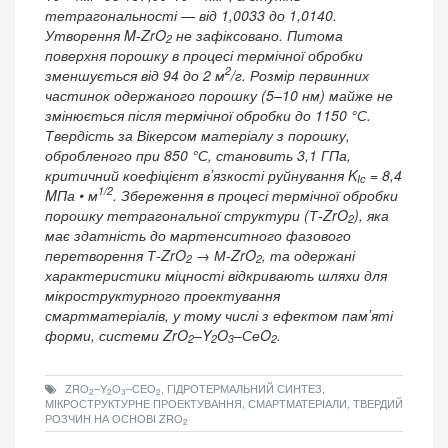
тетрагональності — від 1,0033 до 1,0140.
Утворення M-ZrO
не зафіксовано. Питома
2
поверхня порошку в процесі термічної обробки
2
зменшується від 94 до 2 м
/г. Розмір первинних
частинок одержаного порошку (5–10 нм) майже не
змінюється після термічної обробки до 1150 °С.
Твердість за Вікерсом матеріалу з порошку,
обробленого при 850 °С, становить 3,1 ГПа,
критичний коефіцієнт вʼязкості руйнування K
= 8,4
Iс
1/2
MПа • м
. Збереження в процесі термічної обробки
порошку тетрагональної структури (Т-ZrO
), яка
2
має здатність до мартенситного фазового
перетворення Т-ZrO
→ М-ZrO
, та одержані
2
2
характеристики міцності відкривають шляхи для
мікроструктурного проектування
смартматеріалів, у тому числі з ефектом памʼяті
форми, системи ZrO
‒Y
O
‒СеO
.
2
2
3
2
ZRO
–Y
O
–СЕO
, ГІДРОТЕРМАЛЬНИЙ СИНТЕЗ,
2
2
3
2
МІКРОСТРУКТУРНЕ ПРОЕКТУВАННЯ, СМАРТМАТЕРІАЛИ, ТВЕРДИЙ
РОЗЧИН НА ОСНОВІ ZRO
2