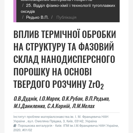
25. Відділ фізико-хімії і технології тугоплавких
оксидів
Редько В.П.
Публікація
ВПЛИВ ТЕРМІЧНОЇ ОБРОБКИ
НА СТРУКТУРУ ТА ФАЗОВИЙ
СКЛАД НАНОДИСПЕРСНОГО
ПОРОШКУ НА ОСНОВІ
ТВЕРДОГО РОЗЧИНУ ZrO
2
О.В.Дуднік,
І.О.Марек,
О.К.Рубан,
В.П.Редько,
М.І.Даниленко,
С.А.Корній,
Л.М.Мелах
Інститут проблем матеріалознавства ім. І. М. Францевича НАН
України , вул. Омеляна Пріцака, 3, Київ, 03142, Україна
Порошкова металургія - Київ: ІПМ ім.І.М.Францевича НАН України,
2020, #01/02