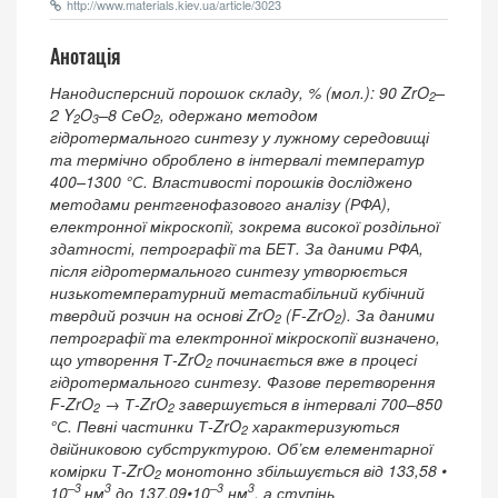
http://www.materials.kiev.ua/article/3023
Анотація
Нанодисперсний порошок складу, % (мол.): 90 ZrO
–
2
2 Y
O
–8 СеO
, одержано методом
2
3
2
гідротермального синтезу у лужному середовищі
та термічно оброблено в інтервалі температур
400–1300 °С. Властивості порошків досліджено
методами рентгенофазового аналізу (РФА),
електронної мікроскопії, зокрема високої роздільної
здатності, петрографії та БЕТ. За даними РФА,
після гідротермального синтезу утворюється
низькотемпературний метастабільний кубічний
твердий розчин на основі ZrO
(F-ZrO
). За даними
2
2
петрографії та електронної мікроскопії визначено,
що утворення Т-ZrO
починається вже в процесі
2
гідротермального синтезу. Фазове перетворення
F-ZrO
→ Т-ZrO
завершується в інтервалі 700‒850
2
2
°С. Певні частинки Т-ZrO
характеризуються
2
двійниковою субструктурою. Об’єм елементарної
комірки Т-ZrO
монотонно збільшується від 133,58 •
2
–3
3
–3
3
10
нм
до 137,09•10
нм
, а ступінь