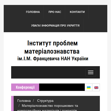
ГОЛОВНА
ПРО НАС
КОНТАКТИ
УВАГА! ІНФОРМАЦІЯ ПРО УКРИТТЯ
Toggle
navigation
Конференції
Головна
Структура
Матеріалознавство порошкових та
композиційних матеріалів і покриттів