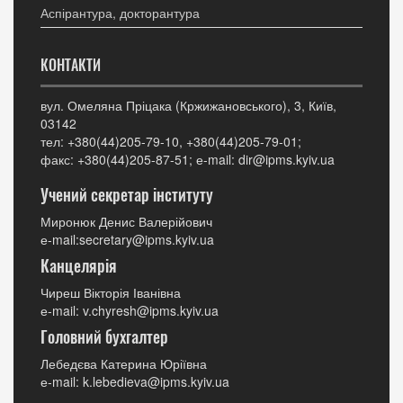
Аспірантура, докторантура
КОНТАКТИ
вул. Омеляна Пріцака (Кржижановського), 3, Київ,
03142
тел: +380(44)205-79-10, +380(44)205-79-01;
факс: +380(44)205-87-51; е-mail: dir@ipms.kyiv.ua
Учений секретар інституту
Миронюк Денис Валерійович
е-mail:secretary@ipms.kyiv.ua
Канцелярія
Чиреш Вікторія Іванівна
е-mail: v.chyresh@ipms.kyiv.ua
Головний бухгалтер
Лебедєва Катерина Юріївна
е-mail: k.lebedieva@ipms.kyiv.ua