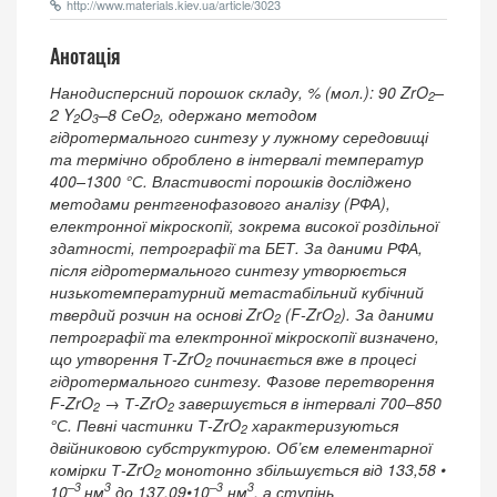
http://www.materials.kiev.ua/article/3023
Анотація
Нанодисперсний порошок складу, % (мол.): 90 ZrO
–
2
2 Y
O
–8 СеO
, одержано методом
2
3
2
гідротермального синтезу у лужному середовищі
та термічно оброблено в інтервалі температур
400–1300 °С. Властивості порошків досліджено
методами рентгенофазового аналізу (РФА),
електронної мікроскопії, зокрема високої роздільної
здатності, петрографії та БЕТ. За даними РФА,
після гідротермального синтезу утворюється
низькотемпературний метастабільний кубічний
твердий розчин на основі ZrO
(F-ZrO
). За даними
2
2
петрографії та електронної мікроскопії визначено,
що утворення Т-ZrO
починається вже в процесі
2
гідротермального синтезу. Фазове перетворення
F-ZrO
→ Т-ZrO
завершується в інтервалі 700‒850
2
2
°С. Певні частинки Т-ZrO
характеризуються
2
двійниковою субструктурою. Об’єм елементарної
комірки Т-ZrO
монотонно збільшується від 133,58 •
2
–3
3
–3
3
10
нм
до 137,09•10
нм
, а ступінь