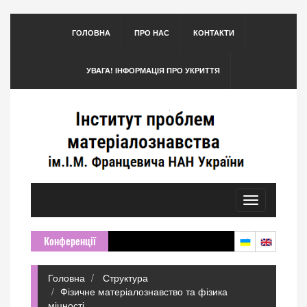
ГОЛОВНА
ПРО НАС
КОНТАКТИ
УВАГА! ІНФОРМАЦІЯ ПРО УКРИТТЯ
Toggle
navigation
Конференції
Головна
Структура
Фізичне матеріалознавство та фізика
міцності