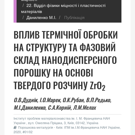
22. Відділ фізики міцності і пластичності
матеріалів
Даниленко М.І.
Публікація
ВПЛИВ ТЕРМІЧНОЇ ОБРОБКИ
НА СТРУКТУРУ ТА ФАЗОВИЙ
СКЛАД НАНОДИСПЕРСНОГО
ПОРОШКУ НА ОСНОВІ
ТВЕРДОГО РОЗЧИНУ ZrO
2
О.В.Дуднік,
І.О.Марек,
О.К.Рубан,
В.П.Редько,
М.І.Даниленко,
С.А.Корній,
Л.М.Мелах
Інститут проблем матеріалознавства ім. І. М. Францевича НАН
України , вул. Омеляна Пріцака, 3, Київ, 03142, Україна
Порошкова металургія - Київ: ІПМ ім.І.М.Францевича НАН України,
2020, #01/02