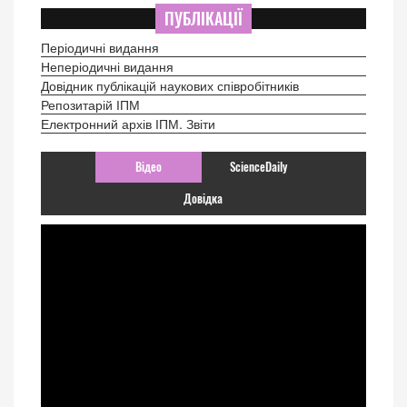
ПУБЛІКАЦІЇ
Періодичні видання
Неперіодичні видання
Довідник публікацій наукових співробітників
Репозитарій ІПМ
Електронний архів ІПМ. Звіти
Відео
ScienceDaily
Довідка