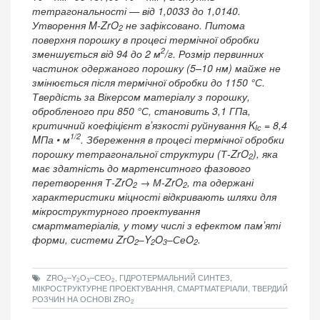
тетрагональності — від 1,0033 до 1,0140.
Утворення M-ZrO
не зафіксовано. Питома
2
поверхня порошку в процесі термічної обробки
2
зменшується від 94 до 2 м
/г. Розмір первинних
частинок одержаного порошку (5–10 нм) майже не
змінюється після термічної обробки до 1150 °С.
Твердість за Вікерсом матеріалу з порошку,
обробленого при 850 °С, становить 3,1 ГПа,
критичний коефіцієнт вʼязкості руйнування K
= 8,4
Iс
1/2
MПа • м
. Збереження в процесі термічної обробки
порошку тетрагональної структури (Т-ZrO
), яка
2
має здатність до мартенситного фазового
перетворення Т-ZrO
→ М-ZrO
, та одержані
2
2
характеристики міцності відкривають шляхи для
мікроструктурного проектування
смартматеріалів, у тому числі з ефектом памʼяті
форми, системи ZrO
‒Y
O
‒СеO
.
2
2
3
2
ZRO
–Y
O
–СЕO
, ГІДРОТЕРМАЛЬНИЙ СИНТЕЗ,
2
2
3
2
МІКРОСТРУКТУРНЕ ПРОЕКТУВАННЯ, СМАРТМАТЕРІАЛИ, ТВЕРДИЙ
РОЗЧИН НА ОСНОВІ ZRO
2