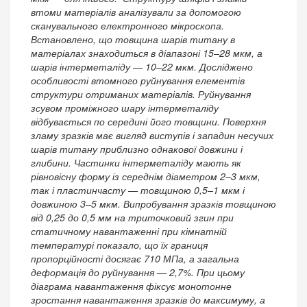
втоми матеріалів аналізували за допомогою
сканувального електронного мікроскопа.
Встановлено, що товщина шарів титану в
матеріалах знаходиться в діапазоні 15–28 мкм, а
шарів інтерметаліду — 10–22 мкм. Досліджено
особливості втомного руйнування елементів
структури отриманих матеріалів. Руйнування
зсувом проміжного шару інтерметаліду
відбувається по середині його товщини. Поверхня
зламу зразків має вигляд виступів і западин несучих
шарів титану приблизно однакової довжини і
глибини. Частинки інтерметаліду мають як
рівновісну форму із середнім діаметром 2–3 мкм,
так і пластинчасту — товщиною 0,5–1 мкм і
довжиною 3–5 мкм. Випробування зразків товщиною
від 0,25 до 0,5 мм на триточковий згин при
статичному навантаженні при кімнатній
температурі показало, що їх границя
пропорційності досягає 710 МПа, а загальна
деформація до руйнування — 2,7%. При цьому
діаграма навантаження фіксує монотонне
зростання навантаження зразків до максимуму, а