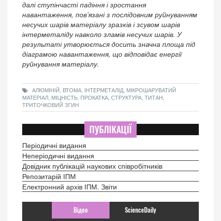
далі ступінчасті падіння і зростання
навантаження, пов’язані з послідовним руйнуванням
несучих шарів матеріалу зразків і зсувом шарів
інтерметаліду навколо зламів несучих шарів. У
результаті утворюється досить значна площа під
діаграмою навантаження, що відповідає енергії
руйнування матеріалу.
АЛЮМІНІЙ, ВТОМА, ІНТЕРМЕТАЛІД, МІКРОШАРУВАТИЙ
МАТЕРІАЛ, МІЦНІСТЬ, ПРОКАТКА, СТРУКТУРА, ТИТАН,
ТРИТОЧКОВИЙ ЗГИН
ПУБЛІКАЦІЇ
Періодичні видання
Неперіодичні видання
Довідник публікацій наукових співробітників
Репозитарій ІПМ
Електронний архів ІПМ. Звіти
Відео
ScienceDaily