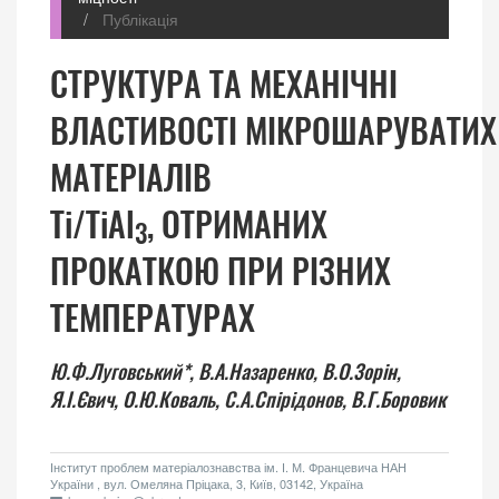
Публікація
СТРУКТУРА ТА МЕХАНІЧНІ
ВЛАСТИВОСТІ МІКРОШАРУВАТИХ
МАТЕРІАЛІВ
Ti/TiAl
, ОТРИМАНИХ
3
ПРОКАТКОЮ ПРИ РІЗНИХ
ТЕМПЕРАТУРАХ
Ю.Ф.Луговський*,
В.А.Назаренко,
В.О.Зорін,
Я.І.Євич,
О.Ю.Коваль,
С.А.Спірідонов,
В.Г.Боровик
Інститут проблем матеріалознавства ім. І. М. Францевича НАН
України , вул. Омеляна Пріцака, 3, Київ, 03142, Україна