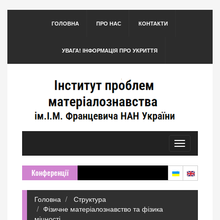
ГОЛОВНА
ПРО НАС
КОНТАКТИ
УВАГА! ІНФОРМАЦІЯ ПРО УКРИТТЯ
Toggle
navigation
Конференції
Головна
Структура
Фізичне матеріалознавство та фізика
міцності