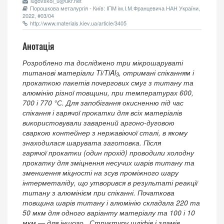
lugovskoi_u@ukr.net
Порошкова металургія - Київ: ІПМ ім.І.М.Францевича НАН України,
2022, #03/04
http://www.materials.kiev.ua/article/3405
Анотація
Розроблено та досліджено три мікрошаруваті
титанові матеріали Ti/TiAl
, отримані спіканням і
3
прокаткою пакетів почергових смуг з титану та
алюмінію різної товщини, при температурах 600,
700 і 770 °С. Для запобігання окисненню під час
спікання і гарячої прокатки для всіх матеріалів
використовували заварений аргоно-дуговою
сваркою контейнер з нержавіючої сталі, в якому
знаходилася шарувата заготовка. Після
гарячої прокатки (один прохід) проводили холодну
прокатку для зміцнення несучих шарів титану та
зменшення міцності на зсув проміжного шару
інтерметаліду, що утворився в результаті реакції
титану з алюмінієм при спіканні. Початкова
товщина шарів титану і алюмінію складала 220 та
50 мкм для одного варіанту матеріалу та 100 і 10
мкм — для іншого. Структуру шліфів і зламів