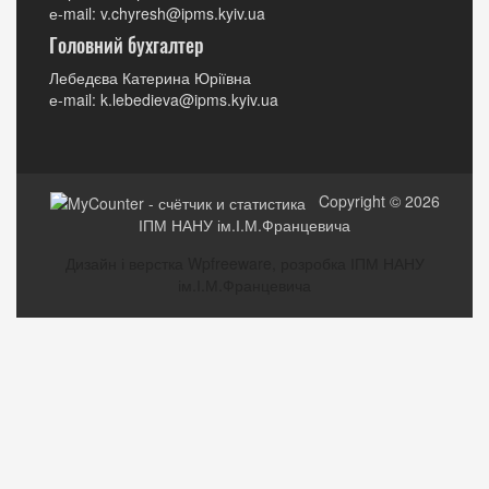
е-mail: v.chyresh@ipms.kyiv.ua
Головний бухгалтер
Лебедєва Катерина Юріївна
е-mail: k.lebedieva@ipms.kyiv.ua
Copyright © 2026
ІПМ НАНУ ім.І.М.Францевича
Дизайн і верстка Wpfreeware, розробка ІПМ НАНУ
ім.І.М.Францевича