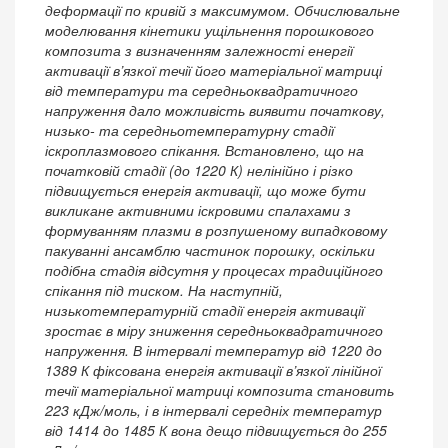
деформації по кривій з максимумом. Обчислювальне
моделювання кінетики ущільнення порошкового
композита з визначенням залежності енергії
активації в’язкої течії його матеріальної матриці
від температури та середньоквадратичного
напруження дало можливість виявити початкову,
низько- та середньотемпературну стадії
іскроплазмового спікання. Встановлено, що на
початковій стадії (до 1220 К) нелінійно і різко
підвищується енергія активації, що може бути
викликане активними іскровими спалахами з
формуванням плазми в розпушеному випадковому
пакуванні ансамблю частинок порошку, оскільки
подібна стадія відсутня у процесах традиційного
спікання під тиском. На наступній,
низькотемпературній стадії енергія активації
зростає в міру зниження середньоквадратичного
напруження. В інтервалі температур від 1220 до
1389 К фіксована енергія активації в’язкої лінійної
течії матері­альної матриці композита становить
223 кДж/моль, і в інтервалі середніх температур
від 1414 до 1485 К вона дещо підвищується до 255