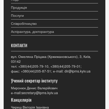
Продукція
Послуги
Співробітництво
Аспірантура, докторантура
КОНТАКТИ
вул. Омеляна Пріцака (Кржижановського), 3, Київ,
03142
тел: +380(44)205-79-10, +380(44)205-79-01;
факс: +380(44)205-87-51; е-mail: dir@ipms.kyiv.ua
Учений секретар інституту
Миронюк Денис Валерійович
е-mail:secretary@ipms.kyiv.ua
Канцелярія
Чиреш Вікторія Іванівна