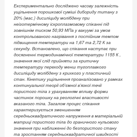
Експериментально досліджено часову залежність
ущільнення порошкової суміші дибориду титану з
20% (мас.) дисиліциду молібдену при
неізотермічному іскроплазмовому спіканні під
зовнішнім тиском 50,93 МПа у вакуумі за умов
контрольованого нагрівання з постійним темпом
підвищення температури на 1,67 та 2,72 К за
секунду. Встановлено, що спікання наступає при
досягненні термодинамічної температури 1155 К ,
значення якої слід прийняти за критичну
температуру переходу менш тугоплавкого
дисиліциду молібдену з крихкого у пластичний
стан. Кінетику ущільнення проаналізовано у рамках
континуальної теорії об’ємної в’язкої течії
пористого тіла з урахуванням впливу форми
частинок порошку на реологічні властивості
вказаного тіла. Загалом процес спікання
характеризується зменшенням
середньоквадратичного напруження в матеріальній
матриці пористого тіла до граничного нульового
значення при наближенні до безпористого стану
та зростанням середньоквадратичної швидкості