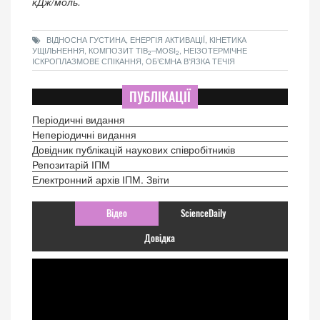
кДж/моль.
ВІДНОСНА ГУСТИНА, ЕНЕРГІЯ АКТИВАЦІЇ, КІНЕТИКА
УЩІЛЬНЕННЯ, КОМПОЗИТ TIB
–MOSI
, НЕІЗОТЕРМІЧНЕ
2
2
ІСКРОПЛАЗМОВЕ СПІКАННЯ, ОБ’ЄМНА В’ЯЗКА ТЕЧІЯ
ПУБЛІКАЦІЇ
Періодичні видання
Неперіодичні видання
Довідник публікацій наукових співробітників
Репозитарій ІПМ
Електронний архів ІПМ. Звіти
Відео
ScienceDaily
Довідка