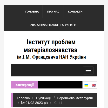
ГОЛОВНА
ПРО НАС
КОНТАКТИ
УВАГА! ІНФОРМАЦІЯ ПРО УКРИТТЯ
Toggle
navigation
Конференції
Головна
Публікації
Порошкова металургія
№ 01/02 2023 рік
C. 41