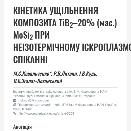
КІНЕТИКА УЩІЛЬНЕННЯ
КОМПОЗИТА TiB
–20% (мас.)
2
MoSi
ПРИ
2
НЕІЗОТЕРМІЧНОМУ ІСКРОПЛАЗ
СПІКАННІ
М.С.Ковальченко*,
Р.В.Литвин,
І.В.Кудь,
О.Б.Згалат-Лозинський
Інститут проблем матеріалознавства ім. І. М. Францевича НАН
України , вул. Омеляна Пріцака, 3, Київ, 03142, Україна
mskoval@yahoo.com
Порошкова металургія - Київ: ІПМ ім.І.М.Францевича НАН України,
2023, #01/02
http://www.materials.kiev.ua/article/3553
Анотація