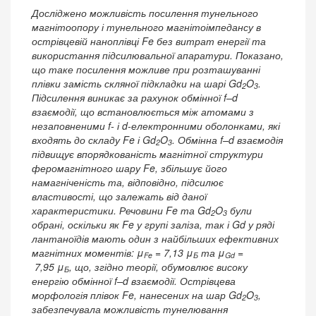
Досліджено можливість посилення тунельного
магнітоопору і тунельного магнітоімпедансу в
острівцевій наноплівці Fe без витрат енергії та
використання підсилювальної апаратури. Показано,
що таке посилення можливе при розташуванні
плівки замість скляної підкладки на шарі Gd
O
.
2
3
Підсилення виникає за рахунок обмінної f–d
взаємодії, що встановлюється між атомами з
незаповненими f- і d-електронними оболонками, які
входять до складу Fe і Gd
O
. Обмінна f–d взаємодія
2
3
підвищує впорядкованість магнітної структури
феромагнітного шару Fe, збільшує його
намагніченість та, відповідно, підсилює
властивості, що залежать від даної
характеристики. Речовини Fe та Gd
O
були
2
3
обрані, оскільки як Fe у групі заліза, так і Gd у ряді
лантаноїдів мають один з найбільших ефективних
магнітних моментів: μ
= 7,13 μ
та μ
=
Fe
Б
Gd
7,95 μ
, що, згідно теорії, обумовлює високу
Б
енергію обмінної f–d взаємодії. Острівцева
морфологія плівок Fe, нанесених на шар Gd
O
,
2
3
забезпечувала можливість тунелювання