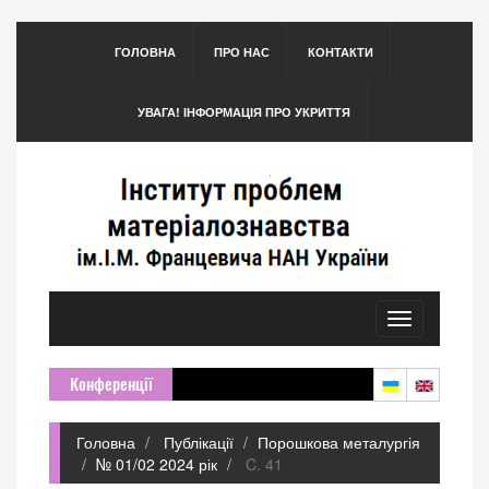
ГОЛОВНА
ПРО НАС
КОНТАКТИ
УВАГА! ІНФОРМАЦІЯ ПРО УКРИТТЯ
Toggle
navigation
Конференції
Головна
Публікації
Порошкова металургія
№ 01/02 2024 рік
C. 41