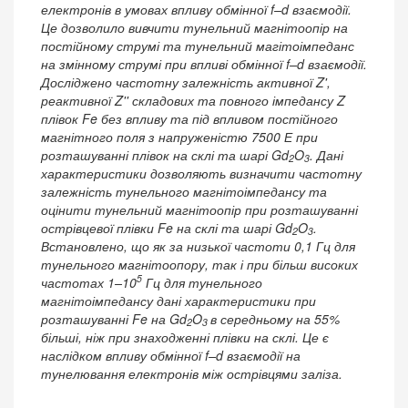
електронів в умовах впливу обмінної f–d взаємодії.
Це дозволило вивчити тунельний магнітоопір на
постійному струмі та тунельний магітоімпеданс
на змінному струмі при впливі обмінної f–d взаємодії.
Досліджено частотну залежність активної Z',
реактивної Z'' складових та повного імпедансу Z
плівок Fe без впливу та під впливом постійного
магнітного поля з напруженістю 7500 Е при
розташуванні плівок на склі та шарі Gd
O
. Дані
2
3
характеристики дозволяють визначити частотну
залежність тунельного магнітоімпедансу та
оцінити тунельний магнітоопір при розташуванні
острівцевої плівки Fe на склі та шарі Gd
O
.
2
3
Встановлено, що як за низької частоти 0,1 Гц для
тунельного магнітоопору, так і при більш високих
5
частотах 1–10
Гц для тунельного
магнітоімпедансу дані характеристики при
розташуванні Fe на Gd
O
в середньому на 55%
2
3
більші, ніж при знаходженні плівки на склі. Це є
наслідком впливу обмінної f–d взаємодії на
тунелювання електронів між острівцями заліза.