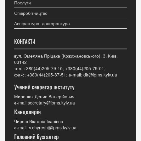
Послуги
Співробітництво
Аспірантура, докторантура
КОНТАКТИ
вул. Омеляна Пріцака (Кржижановського), 3, Київ,
03142
тел: +380(44)205-79-10, +380(44)205-79-01;
факс: +380(44)205-87-51; е-mail: dir@ipms.kyiv.ua
Учений секретар інституту
Миронюк Денис Валерійович
е-mail:secretary@ipms.kyiv.ua
Канцелярія
Чиреш Вікторія Іванівна
е-mail: v.chyresh@ipms.kyiv.ua
Головний бухгалтер