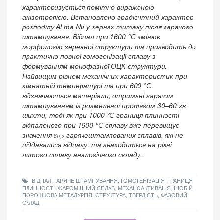
характеризується помітно вираженою
анізотропією. Встановлено градієнтний характер
розподілу Al та Nb у зернах титану після гарячого
штампування. Відпал при 1600 °С змінює
морфологію зеренної структури та призводить до
практично повної гомогенізації сплаву з
формуванням монофазної ОЦК-структури.
Найвищим рівнем механічних характеристик при
кімнатній температурі та при 600 °С
відзначаються матеріали, отримані гарячим
штампуванням із розмеленої протягом 30–60 хв
шихти, тоді як при 1000 °С границя плинності
відпаленого при 1600 °С сплаву вже перевищує
значення s
гарячештампованих сплавів, які не
0,2
піддавалися відпалу, та знаходиться на рівні
литого сплаву аналогічного складу..
ВІДПАЛ, ГАРЯЧЕ ШТАМПУВАННЯ, ГОМОГЕНІЗАЦІЯ, ГРАНИЦЯ
ПЛИННОСТІ, ЖАРОМІЦНИЙ СПЛАВ, МЕХАНОАКТИВАЦІЯ, НІОБІЙ,
ПОРОШКОВА МЕТАЛУРГІЯ, СТРУКТУРА, ТВЕРДІСТЬ, ФАЗОВИЙ
СКЛАД