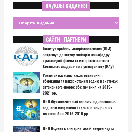
НАУКОВІ ВИДАННЯ
САЙТИ - ПАРТНЕРИ
Інститут проблем матеріалознавства (ІПМ)
запрошує до вступу магістрів на кафедру
прикладної фізики та матеріалознавства
Київського академічного університету (КАУ)
Розвиток наукових засад отримання,
зберігання та використання водню в системах
автономного енергозабезпечення на 2019-
2021 рр.
ЦКП Фундаментальні аспекти відновлювано-
водневої енергетики і паливно-комірчаних
технологій на 2016-2018 рр.
ЦКП Водень в альтернативній енергетиці та