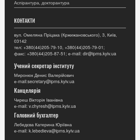
Аспірантура, докторантура
КОНТАКТИ
вул. Омеляна Пріцака (Кржижановського), 3, Київ,
03142
тел: +380(44)205-79-10, +380(44)205-79-01;
факс: +380(44)205-87-51; е-mail: dir@ipms.kyiv.ua
Учений секретар інституту
Миронюк Денис Валерійович
е-mail:secretary@ipms.kyiv.ua
Канцелярія
Чиреш Вікторія Іванівна
е-mail: v.chyresh@ipms.kyiv.ua
Головний бухгалтер
Лебедєва Катерина Юріївна
е-mail: k.lebedieva@ipms.kyiv.ua