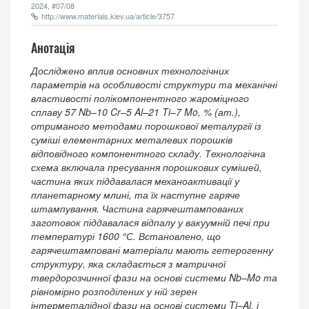
2024, #07/08
http://www.materials.kiev.ua/article/3757
Анотація
Досліджено вплив основних технологічних
параметрів на особливості структури та механічні
властивості полікомпонентного жароміцного
сплаву 57 Nb–10 Cr–5 Al–21 Ti–7 Mo, % (ат.),
отриманого методами порошкової металургії із
суміші елементарних металевих порошків
відповідного компонентного складу. Технологічна
схема включала пресування порошкових сумішей,
частина яких піддавалася механоактивації у
планетарному млині, та їх наступне гаряче
штампування. Частина гарячештампованих
заготовок піддавалася відпалу у вакуумній печі при
температурі 1600 °С. Встановлено, що
гарячештамповані матеріали мають гетерогенну
структуру, яка складається з матричної
твердорозчинної фази на основі системи Nb–Mo та
рівномірно розподілених у ній зерен
інтерметалідної фази на основі системи Ti–Al, і