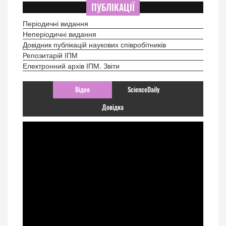
ПУБЛІКАЦІЇ
Періодичні видання
Неперіодичні видання
Довідник публікацій наукових співробітників
Репозитарій ІПМ
Електронний архів ІПМ. Звіти
Відео
ScienceDaily
Довідка