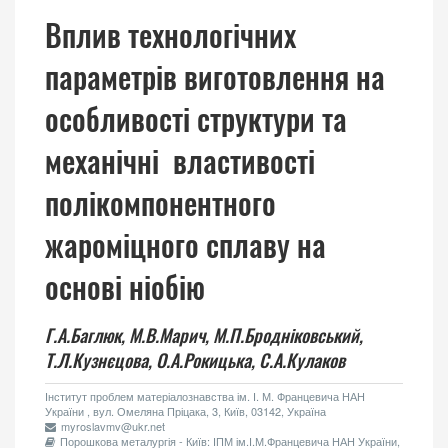
Вплив технологічних
параметрів виготовлення на
особливості структури та
механічні властивості
полікомпонентного
жароміцного сплаву на
основі ніобію
Г.А.Баглюк,
М.В.Марич,
М.П.Бродніковський,
Т.Л.Кузнєцова,
О.А.Рокицька,
С.А.Кулаков
Інститут проблем матеріалознавства ім. І. М. Францевича НАН
України , вул. Омеляна Пріцака, 3, Київ, 03142, Україна
myroslavmv@ukr.net
Порошкова металургія - Київ: ІПМ ім.І.М.Францевича НАН України,