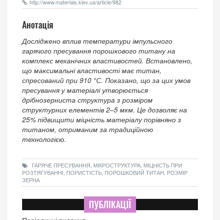
http://www.materials.kiev.ua/article/982
Анотація
Досліджено вплив температури імпульсного
гарячого пресування порошкового титану на
комплекс механічних властивостей. Встановлено,
що максимальні властивості має титан,
спресований при 910 °С. Показано, що за цих умов
пресування у матеріалі утворюється
дрібнозерниста структура з розміром
структурних елементів 2–5 мкм. Це дозволяє на
25% підвищити міцність матеріалу порівняно з
титаном, отриманим за традиційною
технологією.
ГАРЯЧЕ ПРЕСУВАННЯ, МІКРОСТРУКТУРА, МІЦНІСТЬ ПРИ
РОЗТЯГУВАННІ, ПОРИСТІСТЬ, ПОРОШКОВИЙ ТИТАН, РОЗМІР
ЗЕРНА
ПУБЛІКАЦІЇ
Періодичні видання