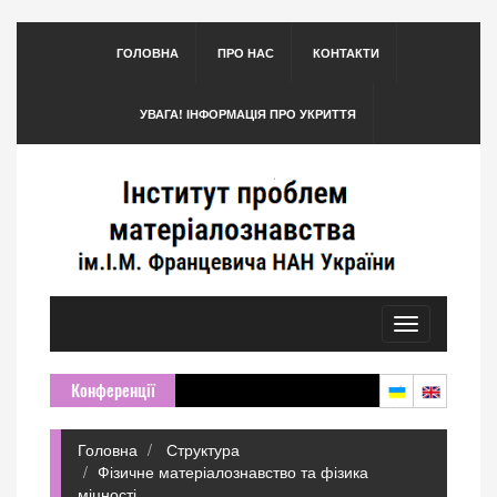
ГОЛОВНА
ПРО НАС
КОНТАКТИ
УВАГА! ІНФОРМАЦІЯ ПРО УКРИТТЯ
Toggle
navigation
Конференції
Головна
Структура
Фізичне матеріалознавство та фізика
міцності