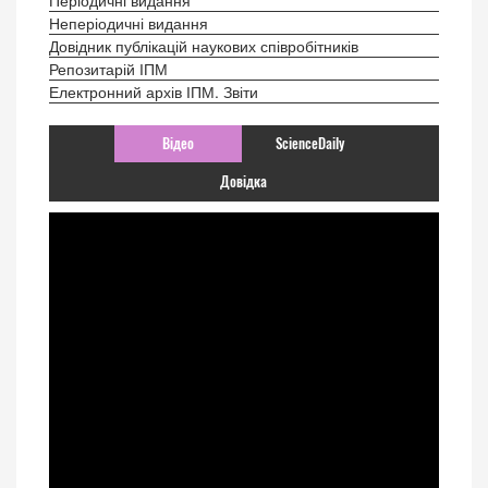
Неперіодичні видання
Довідник публікацій наукових співробітників
Репозитарій ІПМ
Електронний архів ІПМ. Звіти
Відео
ScienceDaily
Довідка