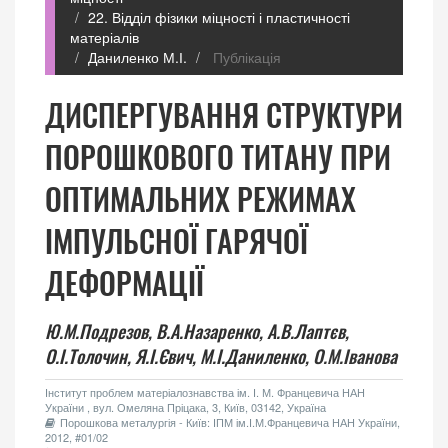
22. Відділ фізики міцності і пластичності
матеріалів
Даниленко М.І.
Публікація
ДИСПЕРГУВАННЯ СТРУКТУРИ
ПОРОШКОВОГО ТИТАНУ ПРИ
ОПТИМАЛЬНИХ РЕЖИМАХ
ІМПУЛЬСНОЇ ГАРЯЧОЇ
ДЕФОРМАЦІЇ
Ю.М.Подрезов,
В.А.Назаренко,
А.В.Лаптєв,
О.І.Толочин,
Я.І.Євич,
М.І.Даниленко,
О.М.Іванова
Інститут проблем матеріалознавства ім. І. М. Францевича НАН
України , вул. Омеляна Пріцака, 3, Київ, 03142, Україна
Порошкова металургія - Київ: ІПМ ім.І.М.Францевича НАН України,
2012, #01/02