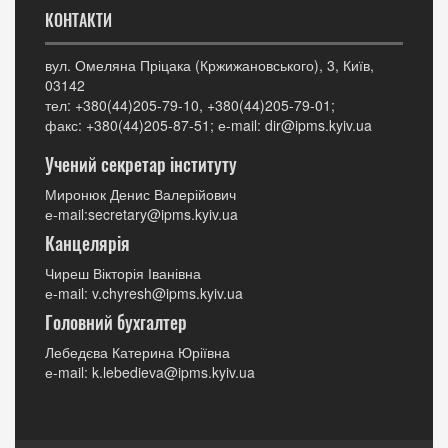
КОНТАКТИ
вул. Омеляна Пріцака (Кржижановського), 3, Київ,
03142
тел: +380(44)205-79-10, +380(44)205-79-01;
факс: +380(44)205-87-51; е-mail: dir@ipms.kyiv.ua
Учений секретар інституту
Миронюк Денис Валерійович
е-mail:secretary@ipms.kyiv.ua
Канцелярія
Чиреш Вікторія Іванівна
е-mail: v.chyresh@ipms.kyiv.ua
Головний бухгалтер
Лебедєва Катерина Юріївна
е-mail: k.lebedieva@ipms.kyiv.ua