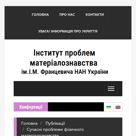
ГОЛОВНА
ПРО НАС
КОНТАКТИ
УВАГА! ІНФОРМАЦІЯ ПРО УКРИТТЯ
Toggle
navigation
Конференції
Головна
Публікації
Сучасні проблеми фізичного
матеріалознавства