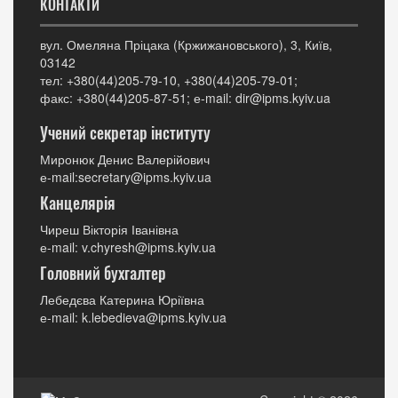
КОНТАКТИ
вул. Омеляна Пріцака (Кржижановського), 3, Київ,
03142
тел: +380(44)205-79-10, +380(44)205-79-01;
факс: +380(44)205-87-51; е-mail: dir@ipms.kyiv.ua
Учений секретар інституту
Миронюк Денис Валерійович
е-mail:secretary@ipms.kyiv.ua
Канцелярія
Чиреш Вікторія Іванівна
е-mail: v.chyresh@ipms.kyiv.ua
Головний бухгалтер
Лебедєва Катерина Юріївна
е-mail: k.lebedieva@ipms.kyiv.ua