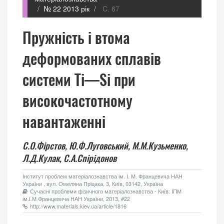
№ 22 2013 рік
C. 67
Пружність і втома
деформованих сплавів
системи Ti—Si при
високочастотному
навантаженні
С.О.Фірстов,
Ю.Ф.Луговський,
М.М.Кузьменко,
Л.Д.Кулак,
С.А.Спірідонов
Інститут проблем матеріалознавства ім. І. М. Францевича НАН
України , вул. Омеляна Пріцака, 3, Київ, 03142, Україна
Сучасні проблеми фізичного матеріалознавства - Київ: ІПМ
ім.І.М.Францевича НАН України, 2013, #22
http://www.materials.kiev.ua/article/1816