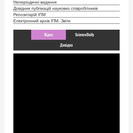
Неперіодичні видання
Довідник публікацій наукових співробітників
Репозитарій ІПМ
Електронний архів ІПМ. Звіти
Відео
ScienceDaily
Довідка