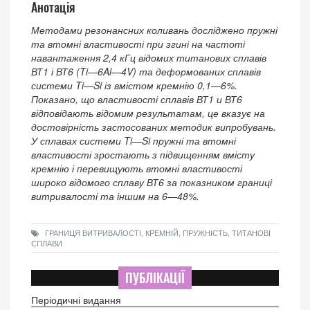
Анотація
Методами резонансних коливань досліджено пружні
та втомні властивості при згині на частоті
навантаження 2,4 кГц відомих титанових сплавів
ВТ1 і ВТ6 (Ti—6Al—4V) та деформованих сплавів
системи Ti—Si із вмістом кремнію 0,1—6%.
Показано, що властивості сплавів ВТ1 и ВТ6
відповідають відомим результатам, це вказує на
достовірність застосованих методик випробувань.
У сплавах системи Ti—Si пружні та втомні
властивості зростають з підвищенням вмісту
кремнію і перевищують втомні властивості
широко відомого сплаву ВТ6 за показником границі
витривалості та іншим на 6—48%.
ГРАНИЦЯ ВИТРИВАЛОСТІ, КРЕМНІЙ, ПРУЖНІСТЬ, ТИТАНОВІ
СПЛАВИ
ПУБЛІКАЦІЇ
Періодичні видання