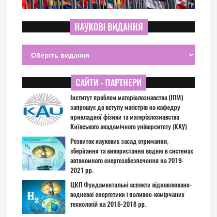
НАУКОВІ ВИДАННЯ
САЙТИ - ПАРТНЕРИ
Інститут проблем матеріалознавства (ІПМ)
запрошує до вступу магістрів на кафедру
прикладної фізики та матеріалознавства
Київського академічного університету (КАУ)
Розвиток наукових засад отримання,
зберігання та використання водню в системах
автономного енергозабезпечення на 2019-
2021 рр.
ЦКП Фундаментальні аспекти відновлювано-
водневої енергетики і паливно-комірчаних
технологій на 2016-2018 рр.