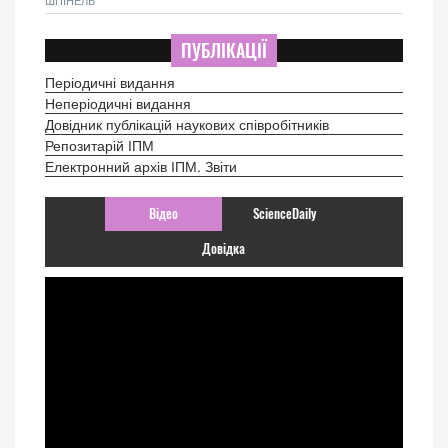
ПУБЛІКАЦІЇ
Періодичні видання
Неперіодичні видання
Довідник публікацій наукових співробітників
Репозитарій ІПМ
Електронний архів ІПМ. Звіти
Відео
ScienceDaily
Довідка