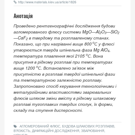
http://www.materials.kiev.ua/article/1826
Анотація
Проведено рентгенографічні дослідження будови
агломерованого флюсу системи MgO—Al
O
—SiO
2
3
2
—CaF
в твердому та розплавленому станах.
2
о
Показано, що при нагріванні вище 800
С у флюсі
утворюється тверда шпінельна фаза Mg AlO
,
4
о
температура плавлення якої 2105
С. Вона
присутня в рідкому розплаві при температурах
о
вище 1200
С. Встановлено зв’язок між
присутністю в розплаві твердої шпінельної фази
та температурною залежністю розплаву.
Запропоновано спосіб керування технологічними і
металургійними властивостями зварювальних
флюсів шляхом зміни вмісту в рідкому шлаковому
розплаві тугоплавких твердих сполук, їх форми,
складу та ступеня дисперсності.
АГЛОМЕРОВАНИЙ ФЛЮС, БУДОВА ШЛАКОВИХ РОЗПЛАВІВ,
В’ЯЗКІСТЬ, ДИФРАКЦІЙНІ ДОСЛІДЖЕННЯ, ЗВАРЮВАННЯ,
ШПІНЕЛЬ