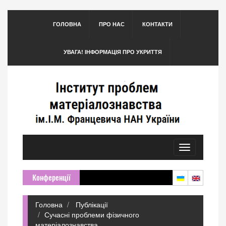
ГОЛОВНА
ПРО НАС
КОНТАКТИ
УВАГА! ІНФОРМАЦІЯ ПРО УКРИТТЯ
Toggle
navigation
Конференції
Головна
Публікації
Сучасні проблеми фізичного
матеріалознавства