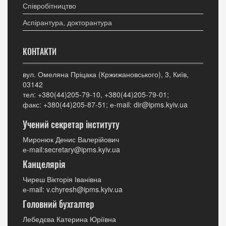
Співробітництво
Аспірантура, докторантура
КОНТАКТИ
вул. Омеляна Пріцака (Кржижановського), 3, Київ,
03142
тел: +380(44)205-79-10, +380(44)205-79-01;
факс: +380(44)205-87-51; е-mail: dir@ipms.kyiv.ua
Учений секретар інституту
Миронюк Денис Валерійович
е-mail:secretary@ipms.kyiv.ua
Канцелярія
Чиреш Вікторія Іванівна
е-mail: v.chyresh@ipms.kyiv.ua
Головний бухгалтер
Лебедєва Катерина Юріївна