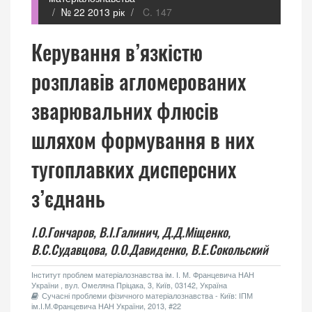
№ 22 2013 рік
C. 147
Керування в’язкістю
розплавів агломерованих
зварювальних флюсів
шляхом формування в них
тугоплавких дисперсних
з’єднань
І.О.Гончаров,
В.І.Галинич,
Д.Д.Міщенко,
В.С.Судавцова,
О.О.Давиденко,
В.Е.Сокольский
Інститут проблем матеріалознавства ім. І. М. Францевича НАН
України , вул. Омеляна Пріцака, 3, Київ, 03142, Україна
Сучасні проблеми фізичного матеріалознавства - Київ: ІПМ
ім.І.М.Францевича НАН України, 2013, #22