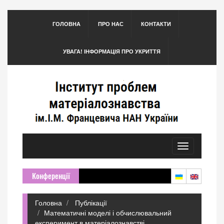
ГОЛОВНА
ПРО НАС
КОНТАКТИ
УВАГА! ІНФОРМАЦІЯ ПРО УКРИТТЯ
Toggle
navigation
Конференції
Головна
Публікації
Математичні моделі і обчислювальний
експеримент в матеріалознавстві