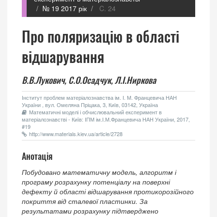
№ 19 2017 рік
C. 24
Про поляризацію в області
відшарування
В.В.Лукович,
С.О.Осадчук,
Л.І.Ниркова
Інститут проблем матеріалознавства ім. І. М. Францевича НАН
України , вул. Омеляна Пріцака, 3, Київ, 03142, Україна
Математичні моделі і обчислювальний експеримент в
матеріалознавстві - Київ: ІПМ ім.І.М.Францевича НАН України, 2017,
#19
http://www.materials.kiev.ua/article/2728
Анотація
Побудовано математичну модель, алгоритм і
програму розрахунку потенціалу на поверхні
дефекту й області відшарування протикорозійного
покриття від сталевої пластинки. За
результатами розрахунку підтверджено