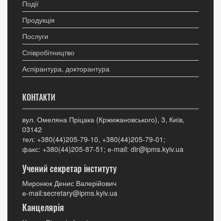
Події
Продукція
Послуги
Співробітництво
Аспірантура, докторантура
КОНТАКТИ
вул. Омеляна Пріцака (Кржижановського), 3, Київ,
03142
тел: +380(44)205-79-10, +380(44)205-79-01;
факс: +380(44)205-87-51; е-mail: dir@ipms.kyiv.ua
Учений секретар інституту
Миронюк Денис Валерійович
е-mail:secretary@ipms.kyiv.ua
Канцелярія