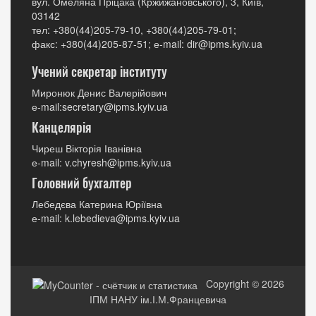
вул. Омеляна Пріцака (Кржижановського), 3, Київ,
03142
тел: +380(44)205-79-10, +380(44)205-79-01;
факс: +380(44)205-87-51; е-mail: dir@ipms.kyiv.ua
Учений секретар інституту
Миронюк Денис Валерійович
е-mail:secretary@ipms.kyiv.ua
Канцелярія
Чиреш Вікторія Іванівна
е-mail: v.chyresh@ipms.kyiv.ua
Головний бухгалтер
Лебедєва Катерина Юріївна
е-mail: k.lebedieva@ipms.kyiv.ua
Copyright © 2026
ІПМ НАНУ ім.І.М.Францевича