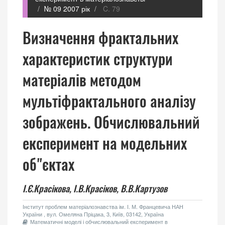
№ 09 2007 рік
C. 79
Визначення фрактальних
характеристик структури
матеріалів методом
мультіфрактального аналізу
зображень. Обчислювальний
експеримент на модельних
об"єктах
І.Є.Красікова,
І.В.Красіков,
В.В.Картузов
Інститут проблем матеріалознавства ім. І. М. Францевича НАН
України , вул. Омеляна Пріцака, 3, Київ, 03142, Україна
Математичні моделі і обчислювальний експеримент в