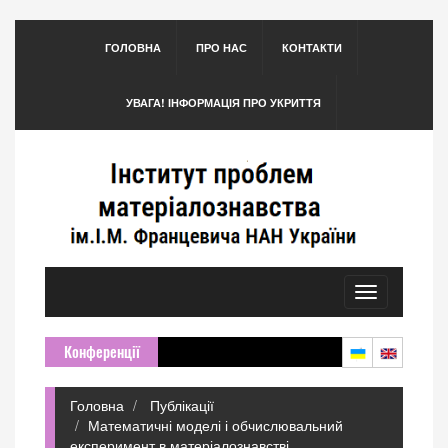
ГОЛОВНА
ПРО НАС
КОНТАКТИ
УВАГА! ІНФОРМАЦІЯ ПРО УКРИТТЯ
Toggle
navigation
Конференції
Головна
Публікації
Математичні моделі і обчислювальний
експеримент в матеріалознавстві