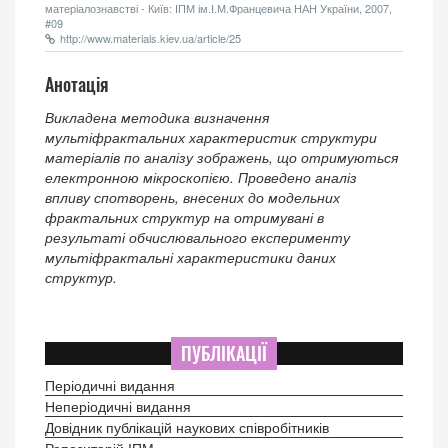
матеріалознавстві - Київ: ІПМ ім.І.М.Францевича НАН України, 2007,
#09
http://www.materials.kiev.ua/article/25
Анотація
Викладена методика визначення
мультіфрактальних характеристик структури
матеріалів по аналізу зображень, що отримуються
електронною мікроскопією. Проведено аналіз
впливу спотворень, внесених до модельних
фрактальних структур на отримувані в
результаті обчислювального експерименту
мультіфрактальні характеристики даних
структур.
ПУБЛІКАЦІЇ
Періодичні видання
Неперіодичні видання
Довідник публікацій наукових співробітників
Репозитарій ІПМ