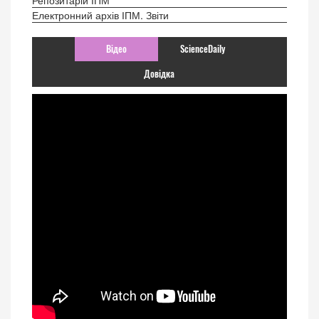
Електронний архів ІПМ. Звіти
Відео
ScienceDaily
Довідка