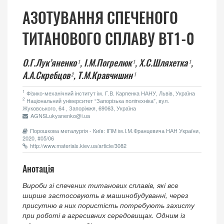
АЗОТУВАННЯ СПЕЧЕНОГО
ТИТАНОВОГО СПЛАВУ ВТ1-0
О.Г.Лук’яненко
,
І.М.Погрелюк
,
Х.С.Шляхетка
,
1
1
1
А.А.Скребцов
,
Т.М.Кравчишин
2
1
1
Фізико-механічний інститут ім. Г.В. Карпенка НАНУ, Львів, Україна
2
Національний університет “Запорізька політехніка”, вул.
Жуковського, 64 , Запоріжжя, 69063, Україна
AGNSLukyanenko@i.ua
Порошкова металургія - Київ: ІПМ ім.І.М.Францевича НАН України,
2020, #05/06
http://www.materials.kiev.ua/article/3082
Анотація
Вироби зі спечених титанових сплавів, які все
ширше застосовують в машинобудуванні, через
присутню в них пористість потребують захисту
при роботі в агресивних середовищах. Одним із