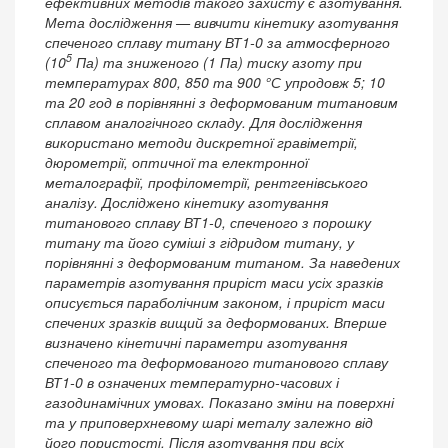
ефективних методів такого захисту є азотування.
Мета дослідження — вивчити кінетику азотування
спеченого сплаву титану ВТ1-0 за атмосферного
5
(10
Па) та зниженого (1 Па) тиску азоту при
температурах 800, 850 та 900 °С упродовж 5; 10
та 20 год в порівнянні з деформованим титановим
сплавом аналогічного складу. Для дослідження
використано методи дискретної гравіметрії,
дюрометрії, оптичної та електронної
металографії, профілометрії, рентгенівського
аналізу. Досліджено кінетику азотування
титанового сплаву ВТ1-0, спеченого з порошку
титану та його суміші з гідридом титану, у
порівнянні з деформованим титаном. За наведених
параметрів азотування приріст маси усіх зразків
описується параболічним законом, і приріст маси
спечених зразків вищий за деформованих. Вперше
визначено кінетичні параметри азотування
спеченого та деформованого титанового сплаву
ВТ1-0 в означених температурно-часових і
газодинамічних умовах. Показано зміни на поверхні
та у приповерхневому шарі металу залежно від
його пористості. Після азотування при всіх