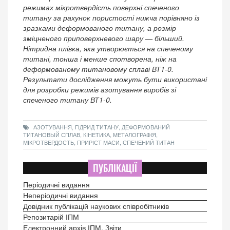
режимах мікротвердість поверхні спеченого
титану за рахунок пористості нижча порівняно із
зразками деформованого титану, а розмір
зміцненого приповерхневого шару — більший.
Нітридна плівка, яка утворюється на спеченому
титані, тонша і менше спотворена, ніж на
деформованому титановому сплаві ВТ1-0.
Результати дослідження можуть бути використані
для розробки режимів азотування виробів зі
спеченого титану ВТ1-0.
АЗОТУВАННЯ, ГІДРИД ТИТАНУ, ДЕФОРМОВАНИЙ
ТИТАНОВЫЙ СПЛАВ, КІНЕТИКА, МЕТАЛОГРАФІЯ,
МІКРОТВЕРДОСТЬ, ПРИРІСТ МАСИ, СПЕЧЕНИЙ ТИТАН
ПУБЛІКАЦІЇ
Періодичні видання
Неперіодичні видання
Довідник публікацій наукових співробітників
Репозитарій ІПМ
Електронний архів ІПМ. Звіти