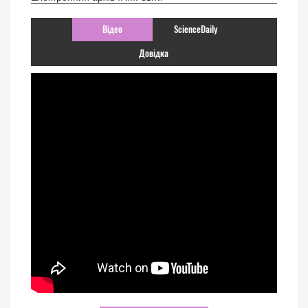
Відео
ScienceDaily
Довідка