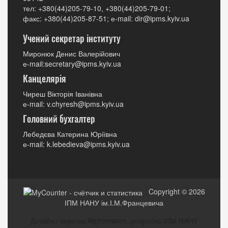
тел: +380(44)205-79-10, +380(44)205-79-01;
факс: +380(44)205-87-51; е-mail: dir@ipms.kyiv.ua
Учений секретар інституту
Миронюк Денис Валерійович
е-mail:secretary@ipms.kyiv.ua
Канцелярія
Чиреш Вікторія Іванівна
е-mail: v.chyresh@ipms.kyiv.ua
Головний бухгалтер
Лебедєва Катерина Юріївна
е-mail: k.lebedieva@ipms.kyiv.ua
Copyright © 2026
ІПМ НАНУ ім.І.М.Францевича
Дизайн і верстка Wpfreeware, розробка ІПМ НАНУ