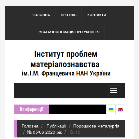
ГОЛОВНА
ПРО НАС
КОНТАКТИ
УВАГА! ІНФОРМАЦІЯ ПРО УКРИТТЯ
Toggle
navigation
Конференції
Головна
Публікації
Порошкова металургія
№ 05/06 2020 рік
C. 15