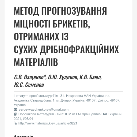
МЕТОД ПРОГНОЗУВАННЯ
МІЦНОСТІ БРИКЕТІВ,
ОТРИМАНИХ ІЗ
СУХИХ ДРІБНОФРАКЦІЙНИХ
МАТЕРІАЛІВ
С.В. Ващенко*,
О.Ю. Худяков,
К.В. Баюл,
Ю.С. Семенов
Інститут чорної металургії ім. З.І. Некрасова НАН України, пл.
Академіка Стародубова, 1, м. Дніпро, Україна, 49107 , Дніпро, 49107,
Україна
sergeyvaschenko.sv@gmail.com
Порошкова металургія - Київ: ІПМ ім.І.М.Францевича НАН України,
2021, #03/04
http://www.materials.kiev.ua/article/3221