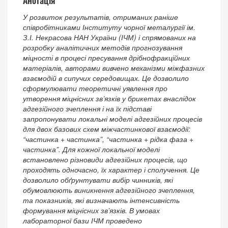
Анотація
У розвиток результатів, отриманих раніше
співробітниками Інституту чорної металургії ім.
З.І. Некрасова НАН України (ІЧМ) і спрямованих на
розробку аналітичних методів прогнозування
міцності в процесі пресування дрібнофракційних
матеріалів, авторами вивчено механізми міжфазних
взаємодій в сипучих середовищах. Це дозволило
сформулювати теоретичні уявлення про
утворення міцнісних зв’язків у брикетах внаслідок
адгезійного зчеплення і на їх підставі
запропонувати локальні моделі адгезійних процесів
для двох базових схем міжчастинкової взаємодії:
“частинка + частинка”, “частинка + рідка фаза +
частинка”. Для кожної локальної моделі
встановлено різновиди адгезійних процесів, що
проходять одночасно, їх характер і сполучення. Це
дозволило обґрунтувати вибір чинників, які
обумовлюють виникнення адгезійного зчеплення,
та показників, які визначають інтенсивність
формування міцнісних зв’язків. В умовах
лабораторної бази ІЧМ проведено