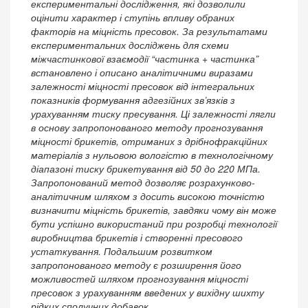
експериментальні дослідження, які дозволили
оцінити характер і ступінь впливу обраних
факторів на міцність пресовок. За результатами
експериментальних досліджень для схеми
міжчастинкової взаємодії “частинка + частинка”
встановлено і описано аналітичними виразами
залежності міцності пресовок від інтегральних
показників формування адгезійних зв’язків з
урахуванням тиску пресування. Ці залежності лягли
в основу запропонованого методу прогнозування
міцності брикетів, отриманих з дрібнофракційних
матеріалів з нульовою вологістю в технологічному
діапазоні тиску брикетування від 50 до 220 МПа.
Запропонований метод дозволяє розрахунково-
аналітичним шляхом з досить високою точністю
визначити міцність брикетів, завдяки чому він може
бути успішно використаний при розробці технології
виробництва брикетів і створенні пресового
устаткування. Подальшим розвитком
запропонованого методу є розширення його
можливостей шляхом прогнозування міцності
пресовок з урахуванням введених у вихідну шихту
рідких сполучних добавок.