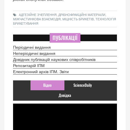
АДГЕЗІЙНЕ ЗЧЕПЛЕННЯ, ДРІБНОФРАКЦІЙНІ МАТЕРІАЛИ,
МІЖЧАСТИНКОВА ВЗАЄМОДІЯ, МІЦНІСТЬ БРИКЕТІВ, ТЕХНОЛОГІЯ
БРИКЕТУВАННЯ
ПУБЛІКАЦІЇ
Періодичні видання
Неперіодичні видання
Довідник публікацій наукових співробітників
Репозитарій ІПМ
Електронний архів ІПМ. Звіти
Відео
ScienceDaily
Довідка