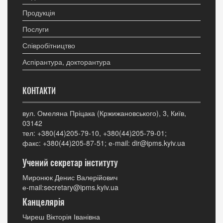
Продукція
Послуги
Співробітництво
Аспірантура, докторантура
КОНТАКТИ
вул. Омеляна Пріцака (Кржижановського), 3, Київ,
03142
тел: +380(44)205-79-10, +380(44)205-79-01;
факс: +380(44)205-87-51; е-mail: dir@ipms.kyiv.ua
Учений секретар інституту
Миронюк Денис Валерійович
е-mail:secretary@ipms.kyiv.ua
Канцелярія
Чиреш Вікторія Іванівна