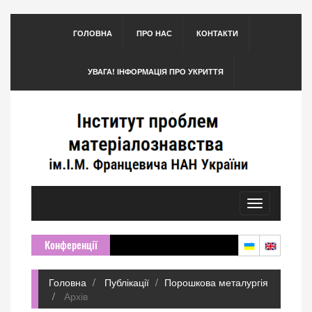
ГОЛОВНА
ПРО НАС
КОНТАКТИ
УВАГА! ІНФОРМАЦІЯ ПРО УКРИТТЯ
Toggle
navigation
Конференції
Головна
Публікації
Порошкова металургія
Архів