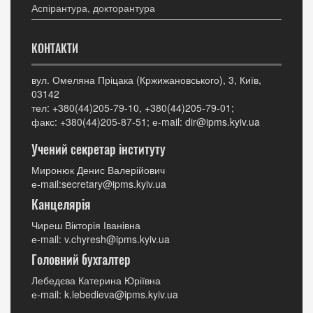
Аспірантура, докторантура
КОНТАКТИ
вул. Омеляна Пріцака (Кржижановського), 3, Київ,
03142
тел: +380(44)205-79-10, +380(44)205-79-01;
факс: +380(44)205-87-51; е-mail: dir@ipms.kyiv.ua
Учений секретар інституту
Миронюк Денис Валерійович
е-mail:secretary@ipms.kyiv.ua
Канцелярія
Чиреш Вікторія Іванівна
е-mail: v.chyresh@ipms.kyiv.ua
Головний бухгалтер
Лебедєва Катерина Юріївна
е-mail: k.lebedieva@ipms.kyiv.ua