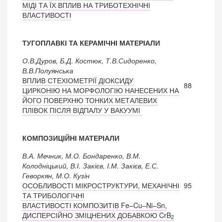
МІДІ ТА ЇХ ВПЛИВ НА ТРИБОТЕХНІЧНІ
ВЛАСТИВОСТІ
ТУГОПЛАВКІ ТА КЕРАМІЧНІ МАТЕРІАЛИ
О.В.Дуров, Б.Д. Костюк, Т.В.Сидоренко,
В.В.Полуянська
ВПЛИВ СТЕХІОМЕТРІЇ ДІОКСИДУ
88
ЦИРКОНІЮ НА МОРФОЛОГІЮ НАНЕСЕНИХ НА
ЙОГО ПОВЕРХНЮ ТОНКИХ МЕТАЛЕВИХ
ПЛІВОК ПІСЛЯ ВІДПАЛУ У ВАКУУМІ
КОМПОЗИЦІЙНІ МАТЕРІАЛИ
В.А. Мечник, М.О. Бондаренко, В.М.
Колодніцький, В.І. Закієв, І.М. Закієв, Е.С.
Геворкян, М.О. Кузін
ОСОБЛИВОСТІ МІКРОСТРУКТУРИ, МЕХАНІЧНІ
95
ТА ТРИБОЛОГІЧНІ
ВЛАСТИВОСТІ КОМПОЗИТІВ Fe–Cu–Ni–Sn,
ДИСПЕРСІЙНО ЗМІЦНЕНИХ ДОБАВКОЮ CrB
2