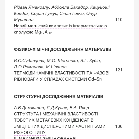
Рідван Яманоглу, Абдолла Бахадор, Кацуйоші
Кондох, Серап Гумус, Сінан Гекче, Онур
Муратал
110
Новий магнієвий композит із інтерметалічною
сполукою Mg
Al
17
12
ФІЗИКО-ХІМІЧНІ ДОСЛІДЖЕННЯ МАТЕРІАЛІВ
В.С.Судавцова, М.О. Шевченко, В.Г. Кудін,
Л.О.Романова, М.І.Іванов
121
ТЕРМОДИНАМІЧНІ ВЛАСТИВОСТІ ТА ФАЗОВІ
РІВНОВАГИ У СПЛАВАХ СИСТЕМИ Gd–Sn
СТРУКТУРНІ ДОСЛІДЖЕННЯ МАТЕРІАЛІВ
А.В.Демчишин, Л.Д.Кулак, В.А. Явор
СТРУКТУРА І МЕХАНІЧНІ ВЛАСТИВОСТІ
ТОВСТИХ МЕТАЛЕВИХ КОНДЕНСАТІВ,
ЗМІЦНЕНИХ ДИСПЕРСНИМИ ЧАСТИНКАМИ
136
РІЗНОГО ТИПУ
ІІ. МЕХАНІЗМ ЗМІЦНЮВАННЯ