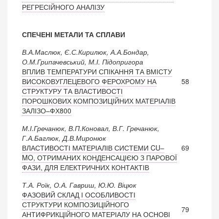
РЕГРЕСІЙНОГО АНАЛІЗУ
СПЕЧЕНІ МЕТАЛИ ТА СПЛАВИ
В.А.Маслюк, Є.С.Кирилюк, А.А.Бондар,
О.М.Грипачевський, М.І. Підопригора
ВПЛИВ ТЕМПЕРАТУРИ СПІКАННЯ ТА ВМІСТУ
ВИСОКОВУГЛЕЦЕВОГО ФЕРОХРОМУ НА
58
СТРУКТУРУ ТА ВЛАСТИВОСТІ
ПОРОШКОВИХ КОМПОЗИЦІЙНИХ МАТЕРІАЛІВ
ЗАЛІЗО–ФХ800
М.І.Гречанюк, В.П.Коновал, В.Г. Гречанюк,
Г.А.Баглюк, Д.В.Миронюк
ВЛАСТИВОСТІ МАТЕРІАЛІВ СИСТЕМИ CU–
69
MO, ОТРИМАНИХ КОНДЕНСАЦІЄЮ З ПАРОВОЇ
ФАЗИ, ДЛЯ ЕЛЕКТРИЧНИХ КОНТАКТІВ
Т.А. Роїк, О.А. Гавриш, Ю.Ю. Віцюк
ФАЗОВИЙ СКЛАД І ОСОБЛИВОСТІ
СТРУКТУРИ КОМПОЗИЦІЙНОГО
79
АНТИФРИКЦІЙНОГО МАТЕРІАЛУ НА ОСНОВІ