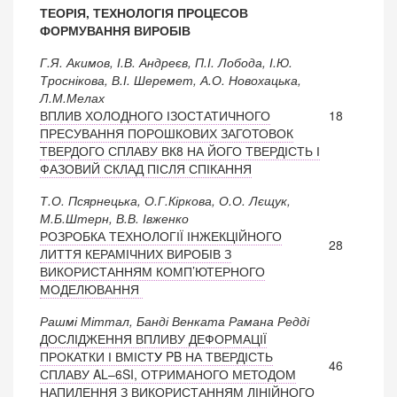
ТЕОРІЯ, ТЕХНОЛОГІЯ ПРОЦЕСОВ
ФОРМУВАННЯ ВИРОБІВ
Г.Я. Акимов, І.В. Андреєв, П.І. Лобода, І.Ю.
Троснікова, В.І. Шеремет, А.О. Новохацька,
Л.М.Мелах
ВПЛИВ ХОЛОДНОГО ІЗОСТАТИЧНОГО
18
ПРЕСУВАННЯ ПОРОШКОВИХ ЗАГОТОВОК
ТВЕРДОГО СПЛАВУ ВК8 НА ЙОГО ТВЕРДІСТЬ І
ФАЗОВИЙ СКЛАД ПІСЛЯ СПІКАННЯ
Т.О. Псярнецька, О.Г.Кіркова, О.О. Лєщук,
М.Б.Штерн, В.В. Івженко
РОЗРОБКА ТЕХНОЛОГІЇ ІНЖЕКЦІЙНОГО
28
ЛИТТЯ КЕРАМІЧНИХ ВИРОБІВ З
ВИКОРИСТАННЯМ КОМП’ЮТЕРНОГО
МОДЕЛЮВАННЯ
Рашмі Міттал, Банді Венката Рамана Редді
ДОСЛІДЖЕННЯ ВПЛИВУ ДЕФОРМАЦІЇ
ПРОКАТКИ І ВМІСТ
У
PB НА ТВЕРДІСТЬ
46
СПЛАВУ AL–6SI, ОТРИМАНОГО МЕТОДОМ
НАПИЛЕННЯ З ВИКОРИСТАННЯМ ЛІНІЙНОГО