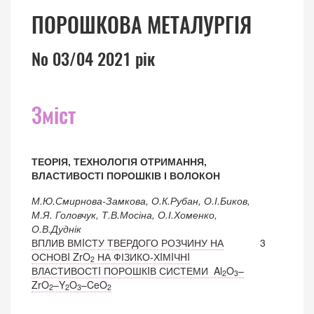
ПОРОШКОВА МЕТАЛУРГІЯ
№ 03/04 2021 рік
Зміст
ТЕОРІЯ, ТЕХНОЛОГІЯ ОТРИМАННЯ,
ВЛАСТИВОСТІ ПОРОШКІВ І ВОЛОКОН
М.Ю.Смирнова-Замкова, О.К.Рубан, О.І.Биков,
М.Я. Головчук, Т.В.Мосіна, О.І.Хоменко,
О.В.Дуднік
ВПЛИВ ВМIСТУ ТВЕРДОГО РОЗЧИНУ НА
3
ОСНОВI ZrO
НА ФІЗИКО-ХIМIЧНI
2
ВЛАСТИВОСТI ПОРОШКIВ СИСТЕМИ Al
O
–
2
3
ZrO
–Y
O
–CeO
2
2
3
2