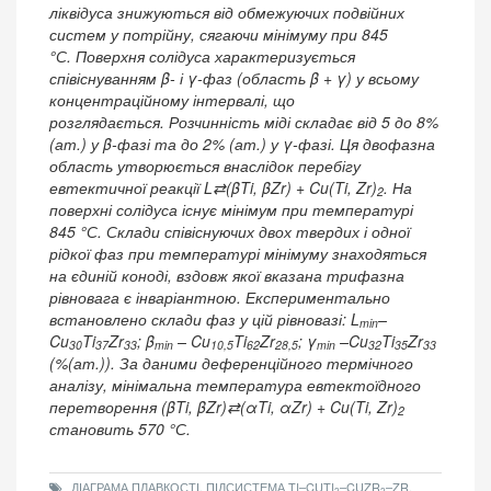
ліквідуса знижуються від обмежуючих подвійних
систем у потрійну, сягаючи мінімуму при 845
°С. Поверхня солідуса характеризується
співіснуванням β- і γ-фаз (область β + γ) у всьому
концентраційному інтервалі, що
розглядається. Розчинність міді складає від 5 до 8%
(ат.) у β-фазі та до 2% (ат.) у γ-фазі. Ця двофазна
область утворюється внаслідок перебігу
евтектичної реакції L⇄(βTi, βZr) + Cu(Ti, Zr)
. На
2
поверхні солідуса існує мінімум при температурі
845 °С. Склади співіснуючих двох твердих і одної
рідкої фаз при температурі мінімуму знаходяться
на єдиній коноді, вздовж якої вказана трифазна
рівновага є інваріантною. Експериментально
встановлено склади фаз у цій рівновазі: L
–
min
Cu
Ti
Zr
; β
– Cu
Ti
Zr
; γ
–Cu
Ti
Zr
30
37
33
min
10,5
62
28,5
min
32
35
33
(%(ат.)). За даними деференційного термічного
аналізу, мінімальна температура евтектоїдного
перетворення (βTi, βZr)⇄(αTi, αZr) + Cu(Ti, Zr)
2
становить 570 °С.
ДІАГРАМА ПЛАВКОСТІ, ПІДСИСТЕМА TI–CUTI
–CUZR
–ZR,
2
2