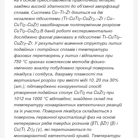
завдяки високій здатності до об’ємної аморфізації
сплавів. Система Cu–Ti–Zr ділиться на дві
незалежні підсистеми (Ti–CuTi
–CuZr
–Zr і Cu–
2
2–
CuTi
–CuZr) квазібінарним політермічним розрізом
2
CuTi
–CuZr
.В даній роботі експериментально
2
2
досліджено фазові рівноваги в підсистемі Ti–CuTi
–
2
CuZr
–Zr. У результаті вивчення структури литих
2
подвійних і потрійних сплавів і температури
фазових перетворень у литих і відпалених при
750 °С зразках комплексом методів фізико-
хімічного аналізу побудовано проєкції поверхонь
ліквідуса і солідуса, діаграму плавкості та
вертикальні розрізи при вмісті міді 10, 20 та 30%
(ат.); підтверджено конгруентний спосіб
утворення подвійних сполук CuTi
та CuZr
при
2
2
1012 та 1000 °С відповідно; знайдено склад та
температуру нонваріантних евтектичних реакцій
за їх участю. Поверхня ліквідуса складається з
поверхонь первинної кристалізації фаз на основі
неперервних рядів твердих розчинів (βTi, βZr) (β) і
Cu(Ti, Zr)
(γ), які перетинаються по
2
моноваріантній евтектичній кривій. Температури