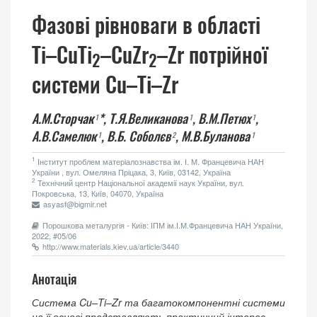
Фазові рівноваги в області
Tі–CuTi
–CuZr
–Zr потрійної
2
2
системи Cu–Ti–Zr
А.М.Сторчак
*,
Т.Я.Великанова
,
В.М.Петюх
,
1
1
1
А.В.Самелюк
,
В.Б. Соболєв
,
М.В.Буланова
1
2
1
1
Інститут проблем матеріалознавства ім. І. М. Францевича НАН
України , вул. Омеляна Пріцака, 3, Київ, 03142, Україна
2
Технічний центр Національної академії наук України, вул.
Покровська, 13, Київ, 04070, Україна
asyasf@bigmir.net
Порошкова металургія - Київ: ІПМ ім.І.М.Францевича НАН України,
2022, #05/06
http://www.materials.kiev.ua/article/3440
Анотація
Система Cu–Ti–Zr та багатокомпонентні системи
на її основі представляють практичний інтерес