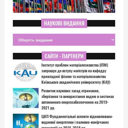
НАУКОВІ ВИДАННЯ
САЙТИ - ПАРТНЕРИ
Інститут проблем матеріалознавства (ІПМ)
запрошує до вступу магістрів на кафедру
прикладної фізики та матеріалознавства
Київського академічного університету (КАУ)
Розвиток наукових засад отримання,
зберігання та використання водню в системах
автономного енергозабезпечення на 2019-
2021 рр.
ЦКП Фундаментальні аспекти відновлювано-
водневої енергетики і паливно-комірчаних
технологій на 2016-2018 рр.