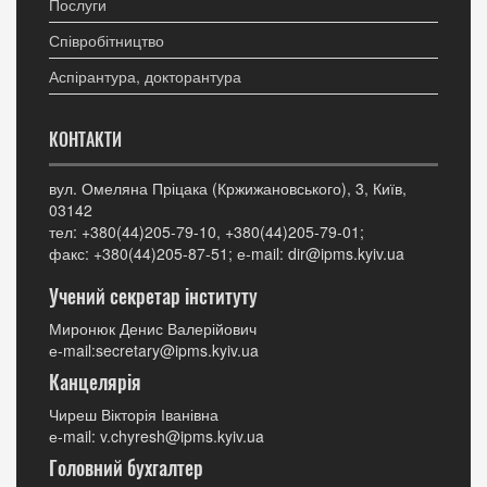
Послуги
Співробітництво
Аспірантура, докторантура
КОНТАКТИ
вул. Омеляна Пріцака (Кржижановського), 3, Київ,
03142
тел: +380(44)205-79-10, +380(44)205-79-01;
факс: +380(44)205-87-51; е-mail: dir@ipms.kyiv.ua
Учений секретар інституту
Миронюк Денис Валерійович
е-mail:secretary@ipms.kyiv.ua
Канцелярія
Чиреш Вікторія Іванівна
е-mail: v.chyresh@ipms.kyiv.ua
Головний бухгалтер