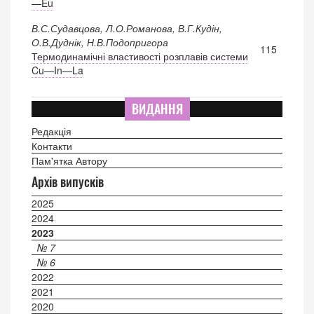
—Eu
В.С.Судавцова, Л.О.Романова, В.Г.Кудін,
О.В.Дуднік, Н.В.Подопригора
115
Термодинамічні властивості розплавів системи
Cu—In—La
ВИДАННЯ
Редакція
Контакти
Пам'ятка Автору
Архів випусків
2025
2024
2023
№ 7
№ 6
2022
2021
2020