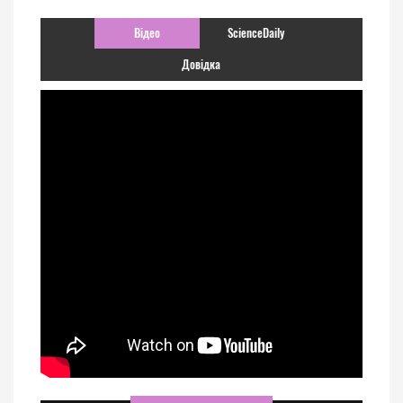
Відео
ScienceDaily
Довідка