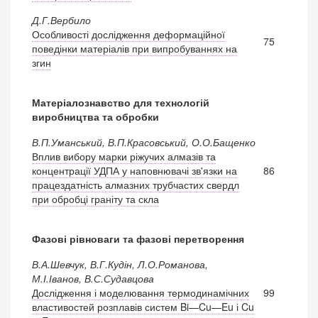
Д.Г.Вербило
Особливості дослідження деформаційної
75
поведінки матеріалів при випробуваннях на
згин
Матеріалознавство для технологій
виробництва та обробки
В.П.Уманський, В.П.Красовський, О.О.Бащенко
Вплив вибору марки ріжучих алмазів та
концентрації УДПА у наповнювачі зв'язки на
86
працездатність алмазних трубчастих свердл
при обробці граніту та скла
Фазові рівноваги та фазові перетворення
В.А.Шевчук, В.Г.Кудін, Л.О.Романова,
М.І.Іванов, В.С.Судавцова
Дослідження і моделювання термодинамічних
99
властивостей розплавів систем Bi—Cu—Eu і Cu