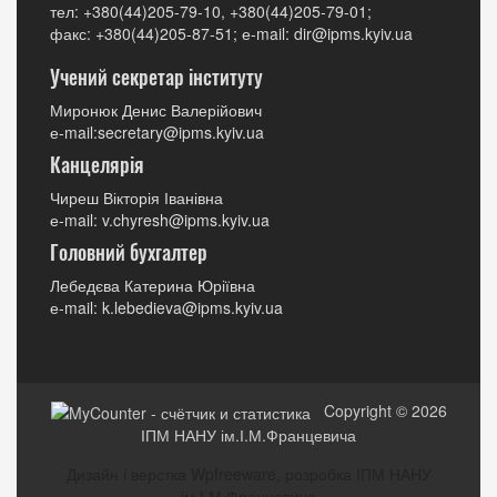
тел: +380(44)205-79-10, +380(44)205-79-01;
факс: +380(44)205-87-51; е-mail: dir@ipms.kyiv.ua
Учений секретар інституту
Миронюк Денис Валерійович
е-mail:secretary@ipms.kyiv.ua
Канцелярія
Чиреш Вікторія Іванівна
е-mail: v.chyresh@ipms.kyiv.ua
Головний бухгалтер
Лебедєва Катерина Юріївна
е-mail: k.lebedieva@ipms.kyiv.ua
Copyright © 2026
ІПМ НАНУ ім.І.М.Францевича
Дизайн і верстка Wpfreeware, розробка ІПМ НАНУ
ім.І.М.Францевича