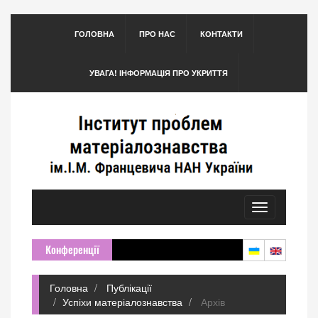
ГОЛОВНА
ПРО НАС
КОНТАКТИ
УВАГА! ІНФОРМАЦІЯ ПРО УКРИТТЯ
Toggle
navigation
Конференції
Головна
Публікації
Успіхи матеріалознавства
Архів