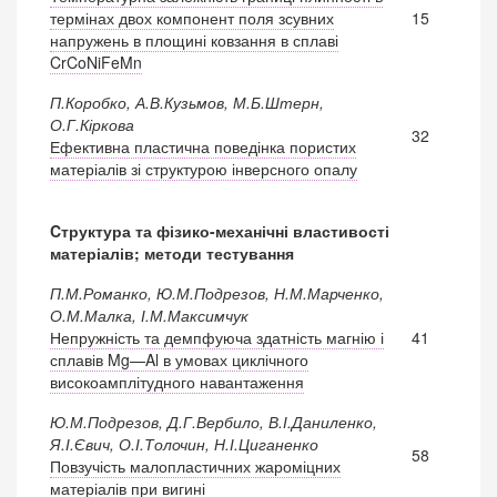
термінах двох компонент поля зсувних
15
напружень в площині ковзання в сплаві
CrCoNiFeMn
П.Коробко, А.В.Кузьмов, М.Б.Штерн,
О.Г.Кіркова
32
Ефективна пластична поведінка пористих
матеріалів зі структурою інверсного опалу
Cтруктура та фізико-механічні властивості
матеріалів; методи тестування
П.М.Романко, Ю.М.Подрезов, Н.М.Марченко,
О.М.Малка, І.М.Максимчук
Непружність та демпфуюча здатність магнію і
41
сплавів Mg—Al в умовах циклічного
високоамплітудного навантаження
Ю.М.Подрезов, Д.Г.Вербило, В.І.Даниленко,
Я.І.Євич, О.І.Толочин, Н.І.Циганенко
58
Повзучість малопластичних жароміцних
матеріалів при вигині