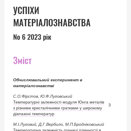
УСПІХИ
МАТЕРІАЛОЗНАВСТВА
№ 6 2023 рік
Зміст
Обчислювальний експеримент в
матеріалознавстві
С.О.Фірстов, Ю.Ф.Луговський
Температурні залежності модуля Юнга металів
3
з різними кристалічними гратками у широкому
діапазоні температур
М.І.Луговий, Д.Г.Вербило, М.П.Бродніковський
Температурна залежність границі плинності в