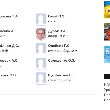
канова Т.А.
Галій О.З.
к.х.н.
ленко А.І.
Дубок В.А.
м.н.
проф., д.х.н.
бльов Д.С.
Олєйник Г.С.
, д.ф.
ст.н.сп., д.ф.-м.н.
оверх А.С.
Солоденко О.З.
.
арук О.В.
Щербакова Л.Г.
ст.н.сп., к.х.н.
НАН
Уря
Пер
Пог