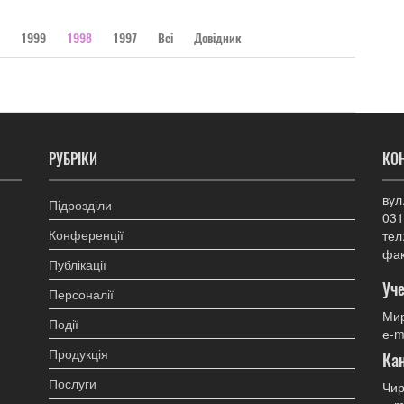
1999
1998
1997
Всі
Довідник
РУБРІКИ
КО
вул
Підрозділи
031
Конференції
тел
фак
Публікації
Уче
Персоналії
Мир
Події
е-m
Продукція
Ка
Послуги
Чир