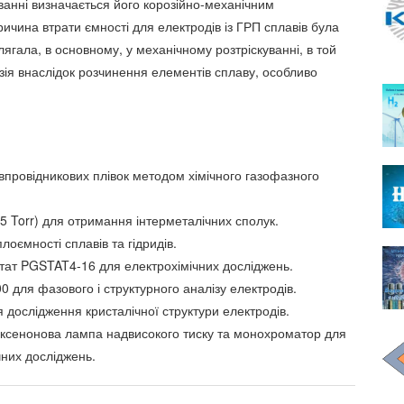
ванні визначається його корозійно-механічним
ичина втрати ємності для електродів із ГРП сплавів була
лягала, в основному, у механічному розтріскуванні, в той
зія внаслідок розчинення елементів сплаву, особливо
івпровідникових плівок методом хімічного газофазного
-5 Torr) для отримання інтерметалічних сполук.
ємності сплавів та гідридів.
тат PGSTAT4-16 для електрохімічних досліджень.
 для фазового і структурного аналізу електродів.
дослідження кристалічної структури електродів.
 ксенонова лампа надвисокого тиску та монохроматор для
них досліджень.