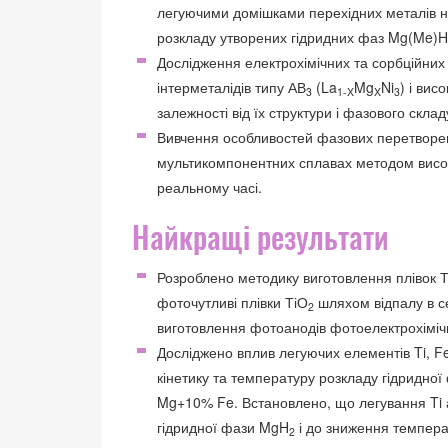
легуючими домішками перехідних металів на
розкладу утворених гідридних фаз Mg(Me)H
Дослідження електрохімічних та сорбційних
інтерметалідів типу АВ
(La
Mg
Ni
) і вис
3
1-X
X
3
залежності від їх структури і фазового склад
Вивчення особливостей фазових перетворен
мультикомпонентних сплавах методом висок
реальному часі.
Найкращі результати
Розроблено методику виготовлення плівок 
фоточутливі плівки ТіО
шляхом відпалу в се
2
виготовлення фотоанодів фотоелектрохіміч
Досліджено вплив легуючих елементів Ti, Fe,
кінетику та температуру розкладу гідридно
Mg+10% Fe. Встановлено, що легування Ti а
гідридної фази MgH
і до зниження температ
2