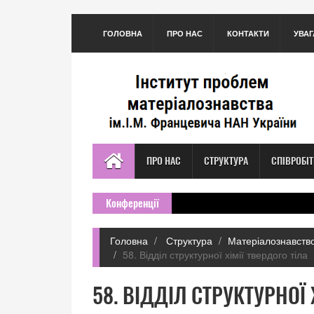
ГОЛОВНА
ПРО НАС
КОНТАКТИ
УВАГ
ПРО НАС
СТРУКТУРА
СПІВРОБІ
Конференції
Головна
Структура
Матеріалознавство
58. Відділ структурної хімії твердого тіла
58. ВІДДІЛ СТРУКТУРНОЇ 