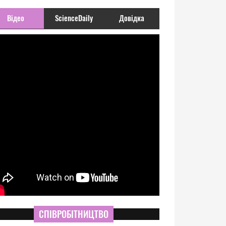
Відео
ScienceDaily
Довідка
СПІВРОБІТНИЦТВО