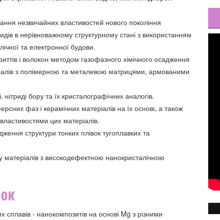
вання незвичайних властивостей нового покоління
оксидів в нерівноважному структурному стані з використанням
лічної та електронної будови.
иттів і волокон методом газофазного хімічного осадження
ріалів з полімерною та металевою матрицями, армованими
 нітриді бору та їх кристалографічних аналогів.
рсних фаз і керамічних матеріалів на їх основі, а також
 властивостями цих матеріалів.
дження структури тонких плівок тугоплавких та
зу матеріалів з високодефектною нанокристалічною
бок
 сплавів - нанокомпозитів на основі Mg з різними