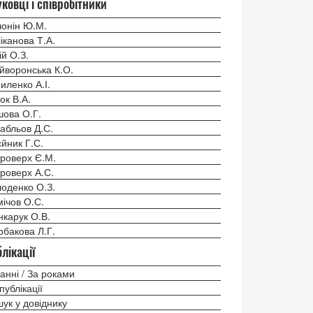
ковці і співробітники
онін Ю.М.
іканова Т.А.
ій О.З.
йворонська К.О.
иленко А.І.
ок В.А.
ова О.Г.
абльов Д.С.
йник Г.С.
роверх Є.М.
роверх А.С.
оденко О.З.
ічов О.С.
карук О.В.
бакова Л.Г.
лікації
анні / За роками
 публікації
ук у довіднику