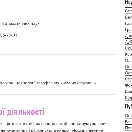
Нау
Сол
Вел
о-математичних наук
Гал
Гра
205-79-01
Дан
Дуб
Єрш
Кор
Олє
Ост
Ост
Сол
олокон і технології газофазних хімічних осаджень
Фом
Шин
Щер
Пуб
ї діяльності
Ост
Всі
 і фотокаталітичних властивостей наноструктурованих,
Пош
 для отримання і накопичення водню, хімічних джерел