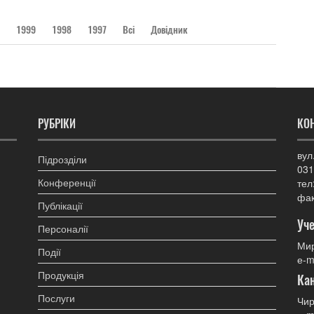
1999
1998
1997
Всі
Довідник
РУБРІКИ
КО
вул
Підрозділи
031
Конференції
тел
фак
Публікації
Уче
Персоналії
Мир
Події
е-m
Продукція
Ка
Послуги
Чир