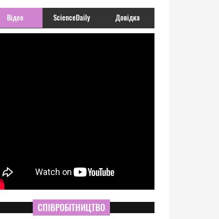
Відео
ScienceDaily
Довідка
СПІВРОБІТНИЦТВО