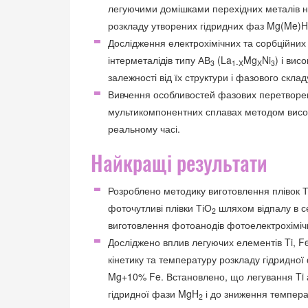
легуючими домішками перехідних металів на
розкладу утворених гідридних фаз Mg(Me)H
Дослідження електрохімічних та сорбційних
інтерметалідів типу АВ
(La
Mg
Ni
) і вис
3
1-X
X
3
залежності від їх структури і фазового склад
Вивчення особливостей фазових перетворен
мультикомпонентних сплавах методом висок
реальному часі.
Найкращі результати
Розроблено методику виготовлення плівок 
фоточутливі плівки ТіО
шляхом відпалу в се
2
виготовлення фотоанодів фотоелектрохіміч
Досліджено вплив легуючих елементів Ti, Fe,
кінетику та температуру розкладу гідридно
Mg+10% Fe. Встановлено, що легування Ti а
гідридної фази MgH
і до зниження температ
2