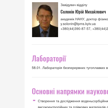
Завідувач відділу
Солонін Юрій Михайлович
академік НАНУ, доктор фізик
y.solonin@ipms.kyiv.ua
+380(44)390-87-57, +380(44)
Лабораторії
58.01. Лабораторія безперервних тугоплавких в
Основні напрямки науково
Створення та дослідження воденьсорбційних
високоентропійних та плівкових матеріалів