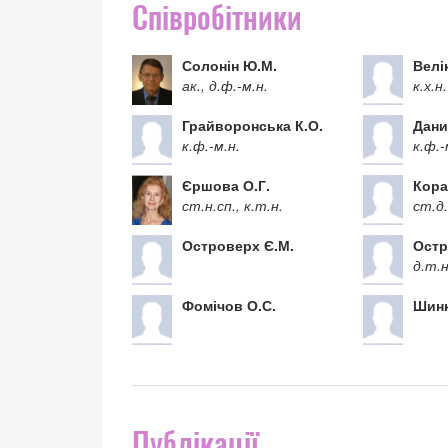
Співробітники
Солонін Ю.М.
Велі
ак., д.ф.-м.н.
к.х.н.
Грайворонська К.О.
Дани
к.ф.-м.н.
к.ф.-
Єршова О.Г.
Кора
ст.н.сп., к.т.н.
ст.д.
Островерх Є.М.
Остр
д.т.н
Фомічов О.С.
Шинк
Публікації