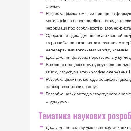
струму.
Розробка фізико-хімічних принципів форму
матеріалів на основі карбідів, нітридів та 
інформації про особливості їх атомнокриста
Одержання і дослідження властивостей покр
та розробка волоконних композитних мате
неперервними волокнами карбіду кремнію.
Дослідження фазових перетворень у вуглеці,
Вивчення процесів структуроутворення диспе
зв’язку структури з технологією одержання і
Розробка фізичних методів осаджень і дослі
напівпровідникових сполук.
Розробка нових методів структурного аналі
структурою.
Тематика наукових розро
Дослідження впливу умов синтезу механічних