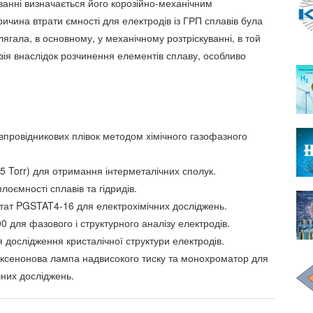
ванні визначається його корозійно-механічним
ичина втрати ємності для електродів із ГРП сплавів була
лягала, в основному, у механічному розтріскуванні, в той
зія внаслідок розчинення елементів сплаву, особливо
івпровідникових плівок методом хімічного газофазного
-5 Torr) для отримання інтерметалічних сполук.
ємності сплавів та гідридів.
тат PGSTAT4-16 для електрохімічних досліджень.
 для фазового і структурного аналізу електродів.
дослідження кристалічної структури електродів.
 ксенонова лампа надвисокого тиску та монохроматор для
них досліджень.