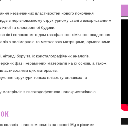
вання незвичайних властивостей нового покоління
оксидів в нерівноважному структурному стані з використанням
лічної та електронної будови.
иттів і волокон методом газофазного хімічного осадження
ріалів з полімерною та металевою матрицями, армованими
 нітриді бору та їх кристалографічних аналогів.
рсних фаз і керамічних матеріалів на їх основі, а також
 властивостями цих матеріалів.
дження структури тонких плівок тугоплавких та
зу матеріалів з високодефектною нанокристалічною
бок
 сплавів - нанокомпозитів на основі Mg з різними