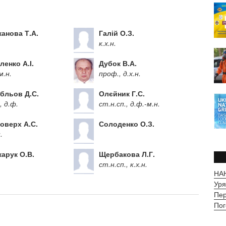
канова Т.А.
Галій О.З.
к.х.н.
ленко А.І.
Дубок В.А.
м.н.
проф., д.х.н.
бльов Д.С.
Олєйник Г.С.
, д.ф.
ст.н.сп., д.ф.-м.н.
оверх А.С.
Солоденко О.З.
.
арук О.В.
Щербакова Л.Г.
ст.н.сп., к.х.н.
НАН
Уря
Пер
Пог