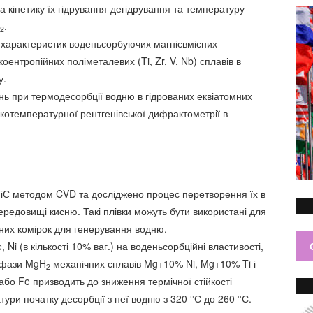
 кінетику їх гідрування-дегідрування та температуру
.
2
 характеристик воденьсорбуючих магнієвмісних
окоентропійних поліметалевих (Ti, Zr, V, Nb) сплавів в
у.
ь при термодесорбції водню в гідрованих еквіатомних
отемпературної рентгенівської дифрактометрії в
ТіС методом CVD та досліджено процес перетворення їх в
редовищі кисню. Такі плівки можуть бути використані для
них комірок для генерування водню.
 Ni (в кількості 10% ваг.) на воденьсорбційні властивості,
ї фази MgH
механічних сплавів Mg+10% Ni, Mg+10% Ti і
2
бо Fe призводить до зниження термічної стійкості
ури початку десорбції з неї водню з 320 °С до 260 °С.