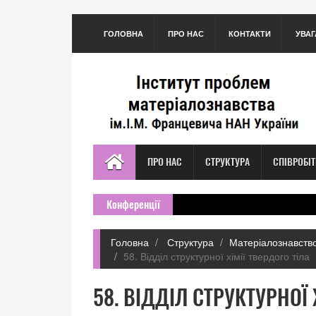
ГОЛОВНА
ПРО НАС
КОНТАКТИ
УВАГ
ПРО НАС
СТРУКТУРА
СПІВРОБІ
Конференції
Головна
Структура
Матеріалознавство
58. Відділ структурної хімії твердого тіла
58. ВІДДІЛ СТРУКТУРНОЇ 