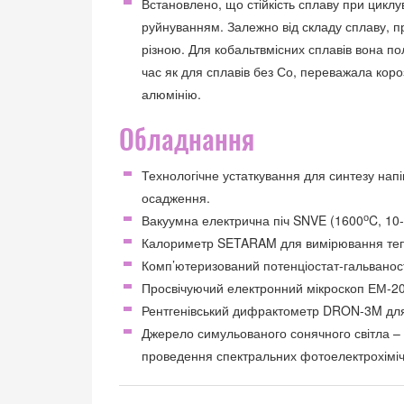
Встановлено, що стійкість сплаву при циклу
руйнуванням. Залежно від складу сплаву, пр
різною. Для кобальтвмісних сплавів вона по
час як для сплавів без Со, переважала коро
алюмінію.
Обладнання
Технологічне устаткування для синтезу нап
осадження.
о
Вакуумна електрична піч SNVE (1600
C, 10
Калориметр SETARAM для вимірювання тепло
Комп’ютеризований потенціостат-гальванос
Просвічуючий електронний мікроскоп ЕМ-200
Рентгенівський дифрактометр DRON-3M для 
Джерело симульованого сонячного світла –
проведення спектральних фотоелектрохіміч