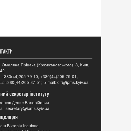
НТАКТИ
. Омеляна Пріцака (Кржижановського), 3, Київ,
42
: +380(44)205-79-10, +380(44)205-79-01;
с: +380(44)205-87-51; е-mail: dir@ipms.kyiv.ua
ний секретар інституту
онюк Денис Валерійович
ail:secretary@ipms.kyiv.ua
нцелярія
еш Вікторія Іванівна