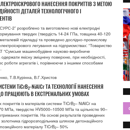
 ЕЛЕКТРОІСКРОВОГО НАНЕСЕННЯ ПОКРИТТІВ З МЕТОЮ
ДІЙНОСТІ ДЕТАЛЕЙ ТЕХНОЛОГІЧНОГО І
ЕНТІВ
СУРС-2” розроблено та виготовлено нові електродні
рмування твердих (твердість 14-24 ГПа, товщина 40-120
а металевій підкладці та проведено дослідно-промислову
 електроіскрового легування на підприємствах: “Товариство
, АТ “Сумське машинобудівне науково-виробниче
 одержати якісну зміцнену поверхню, при необхідності,
рс роботи агрегатів і, порівнюючи з іншими способами
.
нко, Т.В.Курінна, В.Г.Христов
СТЕМИ TiCrB
-NiAlCr ТА ТЕХНОЛОГІЇ НАНЕСЕННЯ
2
 ЩО ПРАЦЮЮТЬ В ЕКСТРЕМАЛЬНИХ УМОВАХ
покриттів із матеріалів системи TiCrB
– NiAlCr на
2
–170 МПа, твердістю HV5000–10500 МПа та щільністю 90–
отриманих покриттів. На основі результатів проведених
 золотника гідророзподільника шляхом детонаційного
позиційного матеріалу TiCrB
– 50%
2