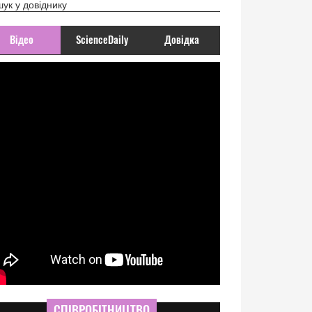
ук у довіднику
Відео
ScienceDaily
Довідка
СПІВРОБІТНИЦТВО