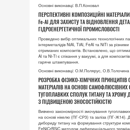
Основні виконавці: В.П.Коновал
ПЕРСПЕКТИВНІ КОМПОЗИЦІЙНІ МАТЕРІАЛИ НА 
Fe-Al ДЛЯ ЗАХИСТУ ТА ВІДНОВЛЕННЯ ДЕТА
ГІДРОЕНЕРГЕТИЧНОЇ ПРОМИСЛОВОСТІ
Проведено вибір оптимальних технологічних па
інтерметалідів NiAl, TiAl, FeAl та NiTi за різн
отриманих композитів. Встановлено, що оптима
Al та Ni-Ti є спікання у вакуумі, а для композиті
гаряче штампування.
Основні виконавці: О.М.Полярус, О.В.Толочина
РОЗРОБКА ФІЗИКО-ХІМІЧНИХ ПРИНЦИПІВ
МАТЕРІАЛІВ НА ОСНОВІ САМОФЛЮСІВНИХ С
ТУГОПЛАВКИХ СПОЛУК ТИТАНУ ТА ХРОМУ Д
З ПІДВИЩЕНОЮ ЗНОСОСТІЙКІСТЮ
Вивчено закономірності змочування тугоплавких
на основі нікелю (ПГ-СР3) та заліза (ПГ-Ж14). 
дибориду титану на формування структури комп
FeNiCrBSiC методом диференціального термічн