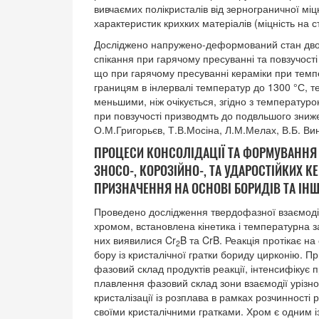
вивчаємих полікристалів від зернограничної міц
характеристик крихких матеріалів (міцність на с
Досліджено напружено-деформований стан дво
спікання при гарячому пресуванні та повзучост
що при гарячому пресуванні кераміки при темпе
границям в інлервалі температур до 1300 °С, т
меньшими, ніж очікується, згідно з температу
при повзучості призводмть до подвльшого зниж
О.М.Григорьєв, Т.В.Мосіна, Л.М.Мелах, В.Б. Вин
ПРОЦЕСИ КОНСОЛІДАЦІЇ ТА ФОРМУВАННЯ
ЗНОСО-, КОРОЗІЙНО-, ТА УДАРОСТІЙКИХ 
ПРИЗНАЧЕННЯ НА ОСНОВІ БОРИДІВ ТА ІН
Проведено дослідження твердофазної взаємодії 
хромом, встановлена кінетика і температурна з
них виявилися Cr
B та CrB. Реакція протікає на
2
бору із кристалічної гратки бориду цирконію. 
фазовий склад продуктів реакції, інтенсифікує 
плавлення фазовий склад зони взаємодії урізн
кристалізації із розплава в рамках розчинності 
своїми кристалічними гратками. Хром є одним і