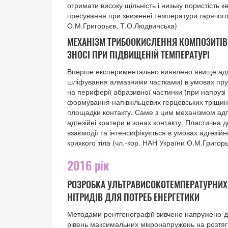
отримати високу щільність і низьку пористість 
пресування при зниженні температури гарячого
О.М.Григорьєв, Т.О.Людвинська)
МЕХАНІЗМ ТРИБООКИСЛЕННЯ КОМПОЗИТІВ 
ЗНОСІ ПРИ ПІДВИЩЕНІЙ ТЕМПЕРАТУРІ
Вперше експериментально виявлено явище адгез
шліфування алмазними частками) в умовах пруж
на периферії абразивної частинки (при напрузі 
формування напівкільцевих герцевських тріщин 
площадки контакту. Саме з цим механізмом адге
адгезійні кратери в зонах контакту. Пластична 
взаємодії та інтенсифікується в умовах адгезій
крихкого тіла (чл.-кор. НАН України О.М.Григор
2016 рік
РОЗРОБКА УЛЬТРАВИСОКОТЕМПЕРАТУРНИХ 
НІТРИДІВ ДЛЯ ПОТРЕБ ЕНЕРГЕТИКИ
Методами рентгенографії вивчено напружено-д
рівень максимальних мікронапружень на розтяг 