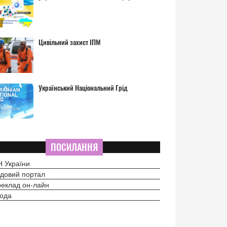
Цивільний захист ІПМ
Український Національний Грід
ПОСИЛАННЯ
 України
довий портал
еклад он-лайн
ода