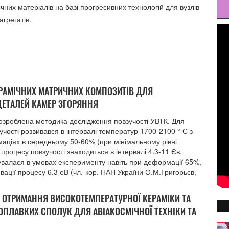
них матеріалів на базі прогресивних технологій для вузлів
грегатів.
ЕРАМІЧНИХ МАТРИЧНИХ КОМПОЗИТІВ ДЛЯ
ДЕТАЛЕЙ КАМЕР ЗГОРЯННЯ
розроблена методика дослідження повзучості УВТК. Для
чості розвивався в інтервалі температур 1700-2100 ° С з
аціях в середньому 50-60% (при мінімальному рівні
процесу повзучості знаходиться в інтервалі 4.3-11 Єв.
уйнувалася в умовах експерименту навіть при деформації 65%,
ивації процесу 6.3 еВ (чл.-кор. НАН України О.М.Григорьєв,
И ОТРИМАННЯ ВИСОКОТЕМПЕРАТУРНОЇ КЕРАМІКИ ТА
ГОПЛАВКИХ СПОЛУК ДЛЯ АВІАКОСМІЧНОЇ ТЕХНІКИ ТА