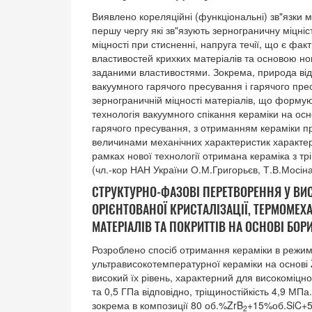
Виявлено кореляційні (функціональні) зв"язки 
першу чергу які зв"язують зернограничну міцніс
міцності при стисненні, напруга течії, що є фа
властивостей крихких матеріалів та основою но
заданими властивостями. Зокрема, природа від
вакуумного гарячого пресування і гарячого пр
зернограничній міцності матеріалів, що формуют
технологія вакуумного спікання кераміки на осн
гарячого пресування, з отриманням кераміки п
величинами механічних характеристик характер
рамках нової технології отримана кераміка з тр
(чл.-кор НАН України О.М.Григорьєв, Т.В.Мосіна
СТРУКТУРНО-ФАЗОВІ ПЕРЕТВОРЕННЯ У ВИ
ОРІЄНТОВАНОЇ КРИСТАЛІЗАЦІЇ, ТЕРМОМЕ
МАТЕРІАЛІВ ТА ПОКРИТТІВ НА ОСНОВІ Б
Розроблено спосіб отримання кераміки в режим
ультрависокотемпературної кераміки на основі 
високий їх рівень, характерний для високоміцної
та 0,5 ГПа відповідно, тріщиностійкість 4,9 МП
зокрема в композиції 80 об.%ZrB
+15%об.SiC+5%
2