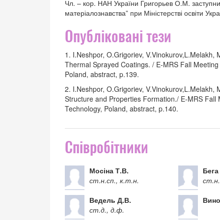
Чл. – кор. НАН України Григорьев О.М. заступни
матеріалознавства” при Міністерстві освіти Укра
Опубліковані тези
1. I.Neshpor, O.Grigoriev, V.Vinokurov,L.Melakh,
Thermal Sprayed Coatings. / E-MRS Fall Meeting 
Poland, abstract, p.139.
2. I.Neshpor, O.Grigoriev, V.Vinokurov,L.Melakh
Structure and Properties Formation./ E-MRS Fall
Technology, Poland, abstract, p.140.
Співробітники
Мосіна Т.В.
Бега
ст.н.сп., к.т.н.
ст.н.
Ведель Д.В.
Вино
ст.д., д.ф.