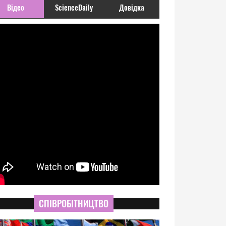
Відео
ScienceDaily
Довідка
СПІВРОБІТНИЦТВО