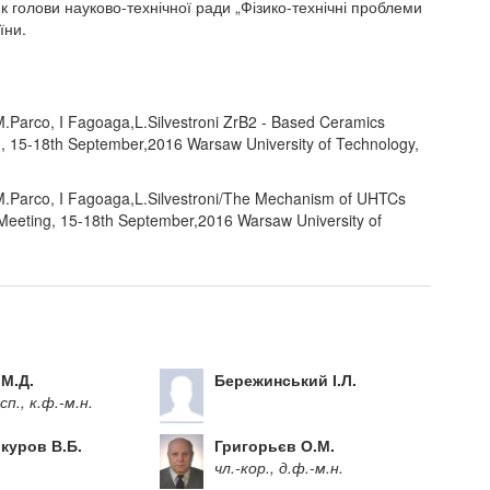
к голови науково-технічної ради „Фізико-технічні проблеми
їни.
 M.Parco, I Fagoaga,L.Silvestroni ZrB2 - Based Ceramics
, 15-18th September,2016 Warsaw University of Technology,
, M.Parco, I Fagoaga,L.Silvestroni/The Mechanism of UHTCs
 Meeting, 15-18th September,2016 Warsaw University of
 М.Д.
Бережинський І.Л.
сп., к.ф.-м.н.
куров В.Б.
Григорьєв О.М.
чл.-кор., д.ф.-м.н.