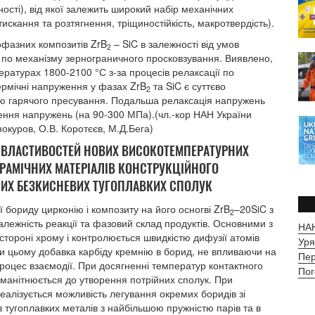
ності), від якої залежить широкий набір механічних
тискання та розтягнення, тріщиностійкість, макротвердість).
фазних композитів ZrB
– SiC в залежності від умов
2
і по механізму зернограничного просковзування. Виявлено,
ратурах 1800-2100 °С з-за процесів релаксації по
ермічні напруження у фазах ZrB
та SiC є суттєво
2
рою гарячого пресування. Подальша релаксація напружень
ення напружень (на 90-300 МПа).(чл.-кор НАН України
окуров, О.В. Коротєєв, М.Д.Бега)
 ВЛАСТИВОСТЕЙ НОВИХ ВИСОКОТЕМПЕРАТУРНИХ
КЕРАМІЧНИХ МАТЕРІАЛІВ КОНСТРУКЦІЙНОГО
ШИХ БЕЗКИСНЕВИХ ТУГОПЛАВКИХ СПОЛУК
бориду цирконію і композиту на його осногві ZrB
–20SiC з
2
алежність реакції та фазовий склад продуктів. Основними з
НАН
 стороні хрому і контролюється швидкістю дифузії атомів
Уря
При цьому добавка карбіду кремнію в борид, не впливаючи на
Пер
процес взаємодії. При досягненні температур контактного
Пог
оманітнюється до утворення потрійних сполук. При
реалізується можливість легування окремих боридів зі
з тугоплавких металів з найбільшою пружністю парів та в