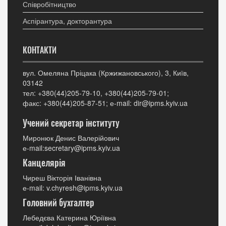
Співробітництво
Аспірантура, докторантура
КОНТАКТИ
вул. Омеляна Пріцака (Кржижановського), 3, Київ,
03142
тел: +380(44)205-79-10, +380(44)205-79-01;
факс: +380(44)205-87-51; е-mail: dir@ipms.kyiv.ua
Учений секретар інституту
Миронюк Денис Валерійович
е-mail:secretary@ipms.kyiv.ua
Канцелярія
Чиреш Вікторія Іванівна
е-mail: v.chyresh@ipms.kyiv.ua
Головний бухгалтер
Лебедєва Катерина Юріївна