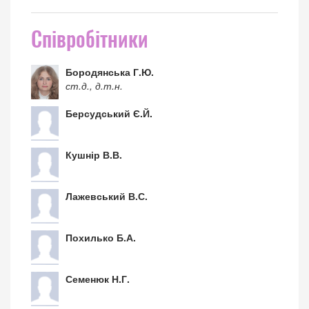
Співробітники
Бородянська Г.Ю.
ст.д., д.т.н.
Берсудський Є.Й.
Кушнір В.В.
Лажевський В.С.
Похилько Б.А.
Семенюк Н.Г.