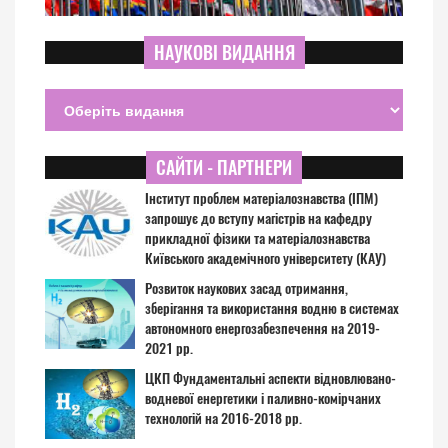
НАУКОВІ ВИДАННЯ
САЙТИ - ПАРТНЕРИ
Інститут проблем матеріалознавства (ІПМ)
запрошує до вступу магістрів на кафедру
прикладної фізики та матеріалознавства
Київського академічного університету (КАУ)
Розвиток наукових засад отримання,
зберігання та використання водню в системах
автономного енергозабезпечення на 2019-
2021 рр.
ЦКП Фундаментальні аспекти відновлювано-
водневої енергетики і паливно-комірчаних
технологій на 2016-2018 рр.