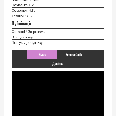
Похилько Б.А.
Семенюк Н.Г.
Теплюк О.В.
Публікації
Останні / За роками
Всі публікації
Пошук у довіднику
Відео
ScienceDaily
Довідка