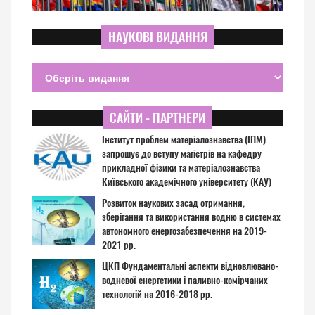
НАУКОВІ ВИДАННЯ
САЙТИ - ПАРТНЕРИ
Інститут проблем матеріалознавства (ІПМ)
запрошує до вступу магістрів на кафедру
прикладної фізики та матеріалознавства
Київського академічного університету (КАУ)
Розвиток наукових засад отримання,
зберігання та використання водню в системах
автономного енергозабезпечення на 2019-
2021 рр.
ЦКП Фундаментальні аспекти відновлювано-
водневої енергетики і паливно-комірчаних
технологій на 2016-2018 рр.