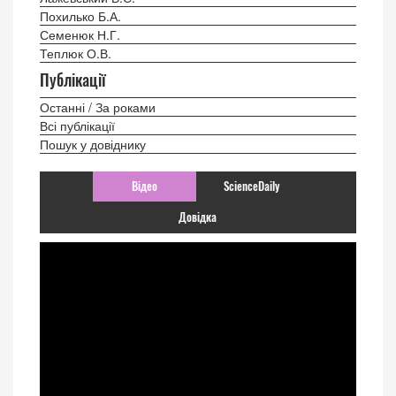
Похилько Б.А.
Семенюк Н.Г.
Теплюк О.В.
Публікації
Останні / За роками
Всі публікації
Пошук у довіднику
Відео
ScienceDaily
Довідка