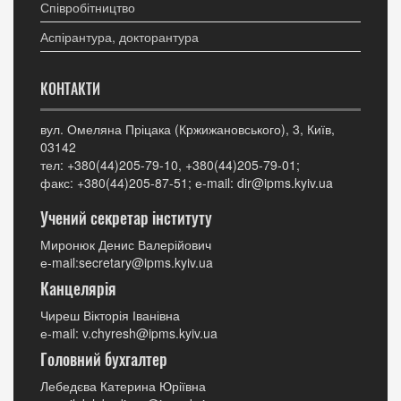
Співробітництво
Аспірантура, докторантура
КОНТАКТИ
вул. Омеляна Пріцака (Кржижановського), 3, Київ,
03142
тел: +380(44)205-79-10, +380(44)205-79-01;
факс: +380(44)205-87-51; е-mail: dir@ipms.kyiv.ua
Учений секретар інституту
Миронюк Денис Валерійович
е-mail:secretary@ipms.kyiv.ua
Канцелярія
Чиреш Вікторія Іванівна
е-mail: v.chyresh@ipms.kyiv.ua
Головний бухгалтер
Лебедєва Катерина Юріївна