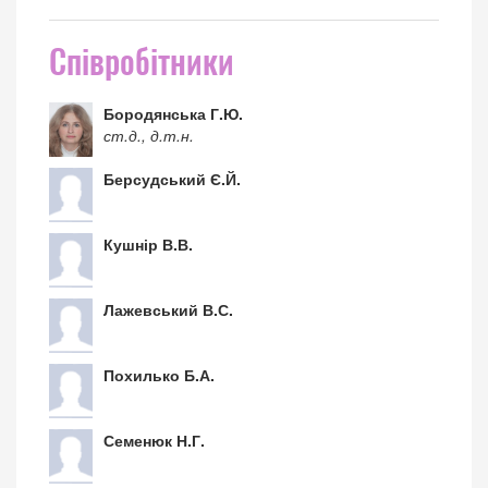
Співробітники
Бородянська Г.Ю.
ст.д., д.т.н.
Берсудський Є.Й.
Кушнір В.В.
Лажевський В.С.
Похилько Б.А.
Семенюк Н.Г.