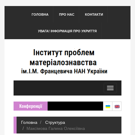
ГОЛОВНА
ПРО НАС
КОНТАКТИ
УВАГА! ІНФОРМАЦІЯ ПРО УКРИТТЯ
Toggle
navigation
Конференції
Головна
Структура
Максімова Галина Олексіївна