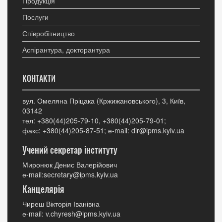
Продукція
Послуги
Співробітництво
Аспірантура, докторантура
КОНТАКТИ
вул. Омеляна Пріцака (Кржижановського), 3, Київ,
03142
тел: +380(44)205-79-10, +380(44)205-79-01;
факс: +380(44)205-87-51; е-mail: dir@ipms.kyiv.ua
Учений секретар інституту
Миронюк Денис Валерійович
е-mail:secretary@ipms.kyiv.ua
Канцелярія
Чиреш Вікторія Іванівна
е-mail: v.chyresh@ipms.kyiv.ua