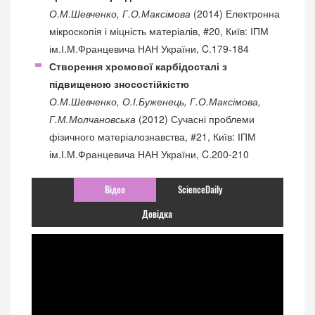
О.М.Шевченко, Г.О.Максімова
(2014) Електронна
мікроскопія і міцність матеріалів, #20, Київ: ІПМ
ім.І.М.Францевича НАН України, C.179-184
Створення хромової карбідосталі з
підвищеною зносостійкістю
О.М.Шевченко, О.І.Буженець, Г.О.Максімова,
Г.М.Молчановська
(2012) Сучасні проблеми
фізичного матеріалознавства, #21, Київ: ІПМ
ім.І.М.Францевича НАН України, C.200-210
Відео
ScienceDaily
Довідка