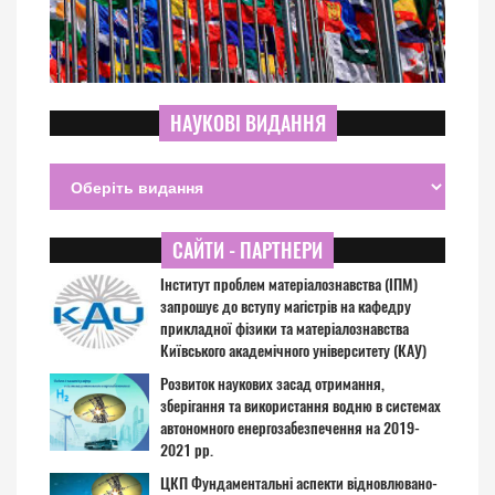
НАУКОВІ ВИДАННЯ
САЙТИ - ПАРТНЕРИ
Інститут проблем матеріалознавства (ІПМ)
запрошує до вступу магістрів на кафедру
прикладної фізики та матеріалознавства
Київського академічного університету (КАУ)
Розвиток наукових засад отримання,
зберігання та використання водню в системах
автономного енергозабезпечення на 2019-
2021 рр.
ЦКП Фундаментальні аспекти відновлювано-