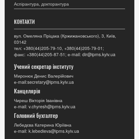
Аспірантура, докторантура
КОНТАКТИ
вул. Омеляна Пріцака (Кржижановського), 3, Київ,
03142
тел: +380(44)205-79-10, +380(44)205-79-01;
факс: +380(44)205-87-51; е-mail: dir@ipms.kyiv.ua
Учений секретар інституту
Миронюк Денис Валерійович
е-mail:secretary@ipms.kyiv.ua
Канцелярія
Чиреш Вікторія Іванівна
е-mail: v.chyresh@ipms.kyiv.ua
Головний бухгалтер
Лебедєва Катерина Юріївна
е-mail: k.lebedieva@ipms.kyiv.ua