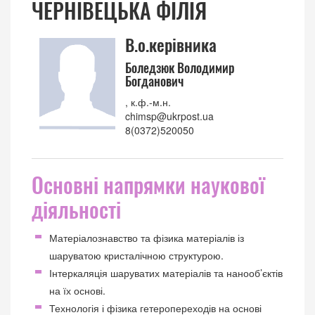
ЧЕРНІВЕЦЬКА ФІЛІЯ
В.о.керівника
Боледзюк Володимир
Богданович
, к.ф.-м.н.
chimsp@ukrpost.ua
8(0372)520050
Основні напрямки наукової
діяльності
Матеріалознавство та фізика матеріалів із
шаруватою кристалічною структурою.
Інтеркаляція шаруватих матеріалів та нанооб’єктів
на їх основі.
Технологія і фізика гетеропереходів на основі