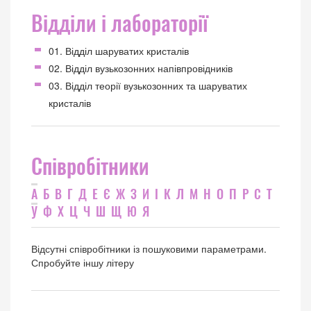
Відділи і лабораторії
01. Відділ шаруватих кристалів
02. Відділ вузькозонних напівпровідників
03. Відділ теорії вузькозонних та шаруватих
кристалів
Співробітники
А
Б
В
Г
Д
Е
Є
Ж
З
И
І
К
Л
М
Н
О
П
Р
С
Т
У
Ф
Х
Ц
Ч
Ш
Щ
Ю
Я
Відсутні співробітники із пошуковими параметрами.
Спробуйте іншу літеру