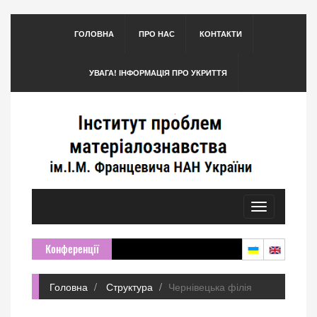
ГОЛОВНА
ПРО НАС
КОНТАКТИ
УВАГА! ІНФОРМАЦІЯ ПРО УКРИТТЯ
Toggle
navigation
Конференції
Головна
Структура
Чернівецька філія