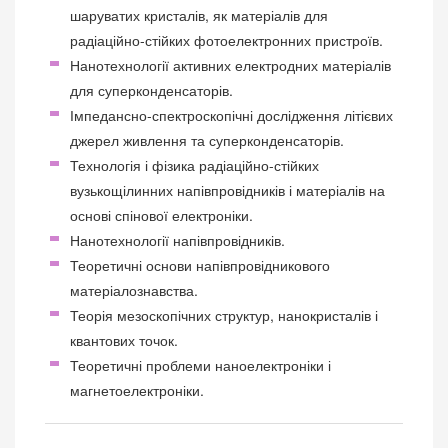
шаруватих кристалів, як матеріалів для
радіаційно-стійких фотоелектронних пристроїв.
Нанотехнології активних електродних матеріалів
для суперконденсаторів.
Імпедансно-спектроскопічні дослідження літієвих
джерел живлення та суперконденсаторів.
Технологія і фізика радіаційно-стійких
вузькощілинних напівпровідників і матеріалів на
основі спінової електроніки.
Нанотехнології напівпровідників.
Теоретичні основи напівпровідникового
матеріалознавства.
Теорія мезоскопічних структур, нанокристалів і
квантових точок.
Теоретичні проблеми наноелектроніки і
магнетоелектроніки.