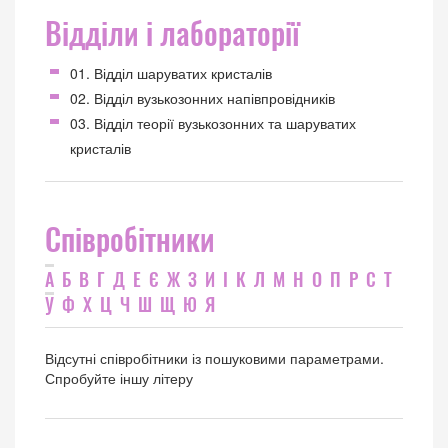
Відділи і лабораторії
01. Відділ шаруватих кристалів
02. Відділ вузькозонних напівпровідників
03. Відділ теорії вузькозонних та шаруватих
кристалів
Співробітники
А
Б
В
Г
Д
Е
Є
Ж
З
И
І
К
Л
М
Н
О
П
Р
С
Т
У
Ф
Х
Ц
Ч
Ш
Щ
Ю
Я
Відсутні співробітники із пошуковими параметрами.
Спробуйте іншу літеру