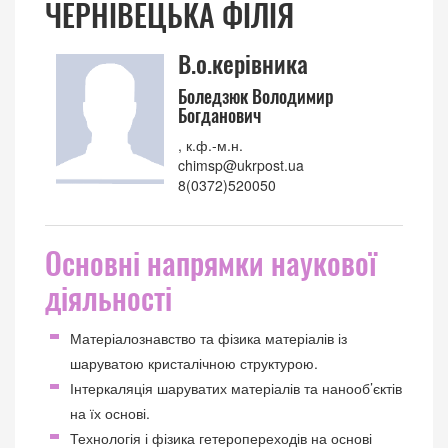
ЧЕРНІВЕЦЬКА ФІЛІЯ
В.о.керівника
Боледзюк Володимир
Богданович
, к.ф.-м.н.
chimsp@ukrpost.ua
8(0372)520050
Основні напрямки наукової
діяльності
Матеріалознавство та фізика матеріалів із
шаруватою кристалічною структурою.
Інтеркаляція шаруватих матеріалів та нанооб’єктів
на їх основі.
Технологія і фізика гетеропереходів на основі