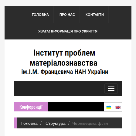
ГОЛОВНА
ПРО НАС
КОНТАКТИ
УВАГА! ІНФОРМАЦІЯ ПРО УКРИТТЯ
Toggle
navigation
Конференції
Головна
Структура
Чернівецька філія