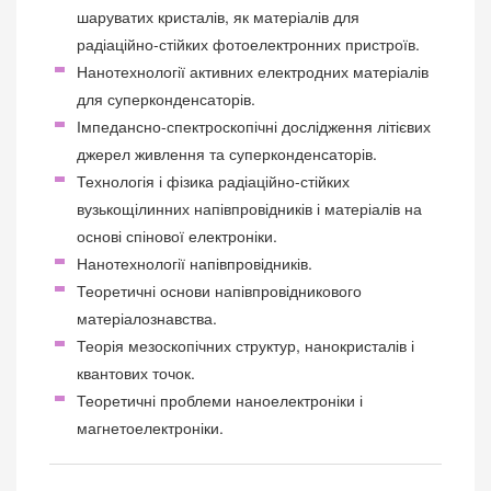
шаруватих кристалів, як матеріалів для
радіаційно-стійких фотоелектронних пристроїв.
Нанотехнології активних електродних матеріалів
для суперконденсаторів.
Імпедансно-спектроскопічні дослідження літієвих
джерел живлення та суперконденсаторів.
Технологія і фізика радіаційно-стійких
вузькощілинних напівпровідників і матеріалів на
основі спінової електроніки.
Нанотехнології напівпровідників.
Теоретичні основи напівпровідникового
матеріалознавства.
Теорія мезоскопічних структур, нанокристалів і
квантових точок.
Теоретичні проблеми наноелектроніки і
магнетоелектроніки.