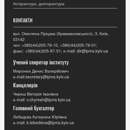
Аспірантура, докторантура
КОНТАКТИ
вул. Омеляна Пріцака (Кржижановського), 3, Київ,
03142
тел: +380(44)205-79-10, +380(44)205-79-01;
факс: +380(44)205-87-51; е-mail: dir@ipms.kyiv.ua
Учений секретар інституту
Миронюк Денис Валерійович
е-mail:secretary@ipms.kyiv.ua
Канцелярія
Чиреш Вікторія Іванівна
е-mail: v.chyresh@ipms.kyiv.ua
Головний бухгалтер
Лебедєва Катерина Юріївна
е-mail: k.lebedieva@ipms.kyiv.ua