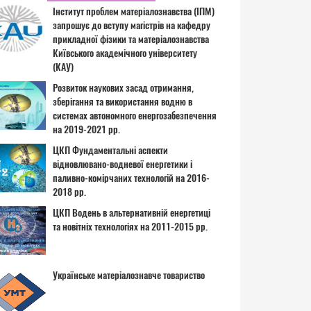
Інститут проблем матеріалознавства (ІПМ)
запрошує до вступу магістрів на кафедру
прикладної фізики та матеріалознавства
Київського академічного університету
(КАУ)
Розвиток наукових засад отримання,
зберігання та використання водню в
системах автономного енергозабезпечення
на 2019-2021 рр.
ЦКП Фундаментальні аспекти
відновлювано-водневої енергетики і
паливно-комірчаних технологій на 2016-
2018 рр.
ЦКП Водень в альтернативній енергетиці
та новітніх технологіях на 2011-2015 рр.
Українське матеріалознавче товариство