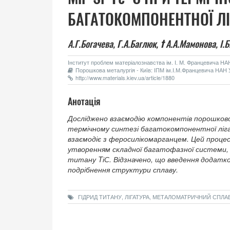
БАГАТОКОМПОНЕНТНОЇ ЛІ
А.Г.Богачeва,
Г.А.Баглюк,
†
А.А.Мамонова,
І.
Інститут проблем матеріалознавства ім. І. М. Францевича НАН 
Порошкова металургія - Київ: ІПМ ім.І.М.Францевича НАН У
http://www.materials.kiev.ua/article/1880
Анотація
Досліджено взаємодію компонентів порошков
термічному синтезі багатокомпонентної ліга
взаємодіє з феросилікомарганцем. Цей проце
утворенням складної багатофазної системи, 
титану TіС. Відзначено, що введення додатко
подрібнення структури сплаву.
ГІДРИД ТИТАНУ, ЛІГАТУРА, МЕТАЛОМАТРИЧНИЙ СПЛ