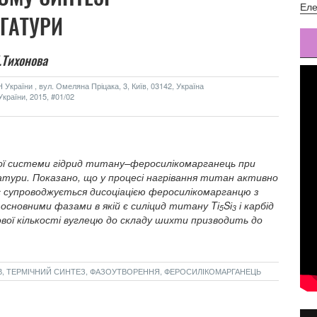
Еле
ГАТУРИ
Б.Тихонова
України , вул. Омеляна Пріцака, 3, Київ, 03142, Україна
країни, 2015, #01/02
ої системи гідрид титану–феросилікомарганець при
тури. Показано, що у процесі нагрівання титан активно
с супроводжується дисоціацією феросилікомарганцю з
основними фазами в якій є силіцид титану Tі
Sі
і карбід
5
3
вої кількості вуглецю до складу шихти призводить до
АВ, ТЕРМІЧНИЙ СИНТЕЗ, ФАЗОУТВОРЕННЯ, ФЕРОСИЛІКОМАРГАНЕЦЬ