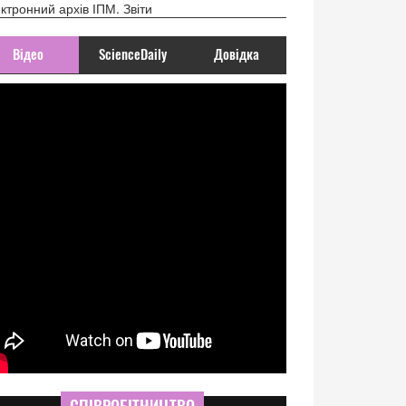
ктронний архів ІПМ. Звіти
Відео
ScienceDaily
Довідка