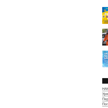
НАН
Уря
Пер
Пог