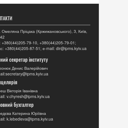
НТАКТИ
. Омеляна Пріцака (Кржижановського), 3, Київ,
42
: +380(44)205-79-10, +380(44)205-79-01;
с: +380(44)205-87-51; е-mail: dir@ipms.kyiv.ua
ний секретар інституту
онюк Денис Валерійович
ail:secretary@ipms.kyiv.ua
нцелярія
еш Вікторія Іванівна
ail: v.chyresh@ipms.kyiv.ua
овний бухгалтер
едєва Катерина Юріївна
ail: k.lebedieva@ipms.kyiv.ua