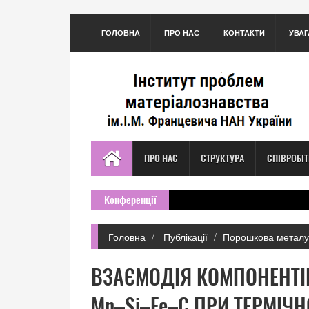
ГОЛОВНА
ПРО НАС
КОНТАКТИ
УВАГ
ПРО НАС
СТРУКТУРА
СПІВРОБІ
Конференції
Головна
Публікації
Порошкова металу
ВЗАЄМОДІЯ КОМПОНЕНТІВ
Mn–Si–Fe–C ПРИ ТЕРМІЧН