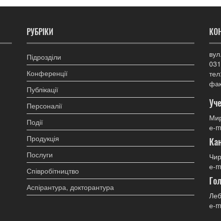
РУБРІКИ
КО
вул
Підрозділи
031
Конференції
тел
фак
Публікації
Уче
Персоналії
Мир
Події
е-m
Продукція
Ка
Послуги
Чир
е-m
Співробітництво
Гол
Аспірантура, докторантура
Леб
е-m