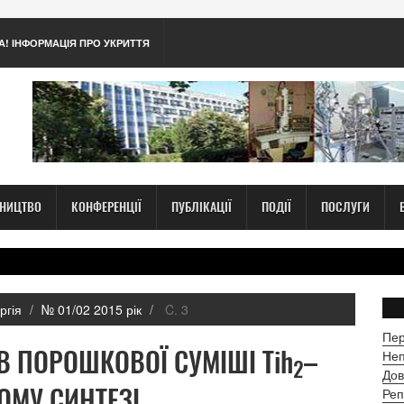
А! ІНФОРМАЦІЯ ПРО УКРИТТЯ
ТНИЦТВО
КОНФЕРЕНЦІЇ
ПУБЛІКАЦІЇ
ПОДІЇ
ПОСЛУГИ
ргія
№ 01/02 2015 рік
C. 3
Пер
 ПОРОШКОВОЇ СУМІШІ Tih
–
Неп
2
Дов
ОМУ СИНТЕЗІ
Реп